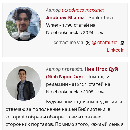
Автор
исходного текста
:
Anubhav Sharma
- Senior Tech
Writer
- 1790 статей на
Notebookcheck
c 2024 года
contact me via:
@lottamuzic
,
LinkedIn
Автор перевода:
Нин Нгок Дуй
(Ninh Ngoc Duy)
- Помощник
редакции
- 812131 статей на
Notebookcheck
c 2008 года
Будучи помощником редакции, я
отвечаю за пополнение нашей Библиотеки, в
которой собраны обзоры с самых разных
сторонних порталов. Помимо этого, каждый день я