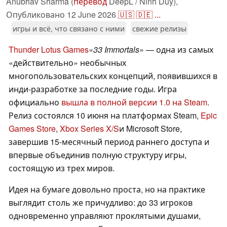
Anubhav Sharma (
перевод
DeepL / Ninh Duy),
Опубликовано
12 June 2026
🇺🇸
🇩🇪
...
игры и всё, что связано с ними
свежие релизы
Thunder Lotus Games
«33 Immortals»
— одна из самых
«действительно» необычных
многопользовательских концепций, появившихся в
инди-разработке за последние годы. Игра
официально
вышла в полной версии 1.0 на Steam
.
Релиз состоялся 10 июня на платформах Steam,
Epic
Games Store
,
Xbox Series X/S
и Microsoft Store,
завершив 15-месячный период раннего доступа и
впервые объединив полную структуру игры,
состоящую из трех миров.
Идея на бумаге довольно проста, но на практике
выглядит столь же причудливо: до 33 игроков
одновременно управляют проклятыми душами,