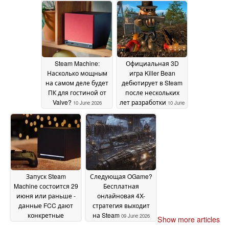
June 2026
2026
Steam Machine:
Официальная 3D
Насколько мощным
игра Killer Bean
на самом деле будет
дебютирует в Steam
ПК для гостиной от
после нескольких
Valve?
лет разработки
10 June 2026
10 June
2026
Запуск Steam
Следующая OGame?
Machine состоится 29
Бесплатная
июня или раньше -
онлайновая 4X-
данные FCC дают
стратегия выходит
конкретные
на Steam
09 June 2026
Show more articles
подсказки
09 June 2026