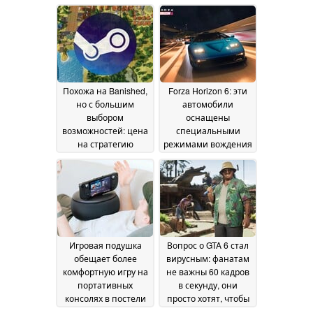
сейчас на ней в
время Второй
Steam действует
мировой войны,
скидка 85 %
временно доступен
17 June
в Steam бесплатно
2026
12
June 2026
Похожа на Banished,
Forza Horizon 6: эти
но с большим
автомобили
выбором
оснащены
возможностей: цена
специальными
на стратегию
режимами вождения
выживания в Steam
и дополнительными
впервые опустилась
функциями
12 June
ниже 5 долларов
12
2026
June 2026
Игровая подушка
Вопрос о GTA 6 стал
обещает более
вирусным: фанатам
комфортную игру на
не важны 60 кадров
портативных
в секунду, они
консолях в постели
просто хотят, чтобы
без онемения рук
игра вышла
12
12 June