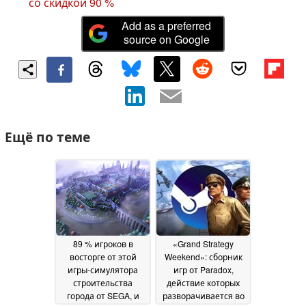
со скидкой 90 %
Add as a preferred
source on Google
Ещё по теме
89 % игроков в
«Grand Strategy
восторге от этой
Weekend»: сборник
игры-симулятора
игр от Paradox,
строительства
действие которых
города от SEGA, и
разворачивается во