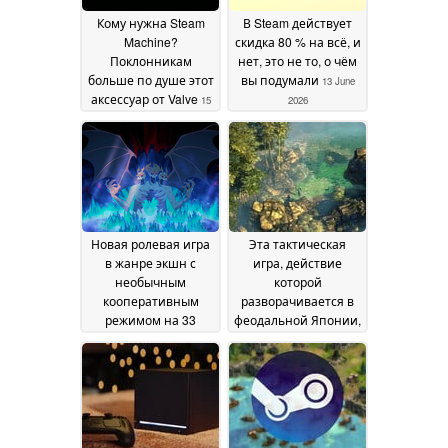
Кому нужна Steam
В Steam действует
Machine?
скидка 80 % на всё, и
Поклонникам
нет, это не то, о чём
больше по душе этот
вы подумали
13 June
аксессуар от Valve
15
2026
June 2026
Новая ролевая игра
Эта тактическая
в жанре экшн с
игра, действие
необычным
которой
кооперативным
разворачивается в
режимом на 33
феодальной Японии,
игроков вышла в
получила 96 %
Steam и получила
положительных
«очень
отзывов и сейчас
положительные»
продается в Steam со
отзывы, а также
скидкой 90 %
12 June
предлагается со
2026