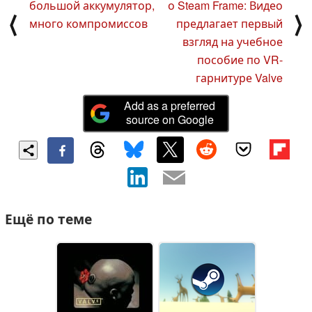
большой аккумулятор,
о Steam Frame: Видео
⟨
⟩
много компромиссов
предлагает первый
взгляд на учебное
пособие по VR-
гарнитуре Valve
Add as a preferred
source on Google
Ещё по теме