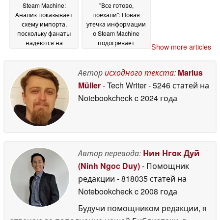
Steam Machine:
"Все готово,
Анализ показывает
поехали": Новая
схему импорта,
утечка информации
поскольку фанаты
о Steam Machine
надеются на
подогревает
Show more articles
открытие Summer
надежды на запуск
02
Game Fest 2026
04 June
June 2026
Автор
исходного текста
:
Marius
2026
Müller
- Tech Writer
- 5246 статей на
Notebookcheck
c 2024 года
Автор перевода:
Нин Нгок Дуй
(Ninh Ngoc Duy)
- Помощник
редакции
- 818035 статей на
Notebookcheck
c 2008 года
Будучи помощником редакции, я