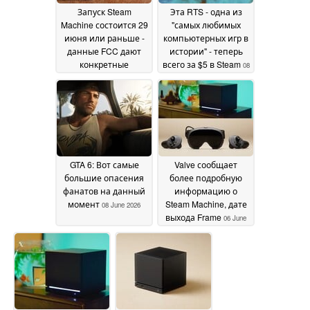
скидкой 33 % в честь
Запуск Steam
Эта RTS - одна из
запуска
12 June 2026
Machine состоится 29
"самых любимых
июня или раньше -
компьютерных игр в
данные FCC дают
истории" - теперь
конкретные
всего за $5 в Steam
08
подсказки
09 June 2026
June 2026
GTA 6: Вот самые
Valve сообщает
большие опасения
более подробную
фанатов на данный
информацию о
момент
Steam Machine, дате
08 June 2026
выхода Frame
06 June
2026