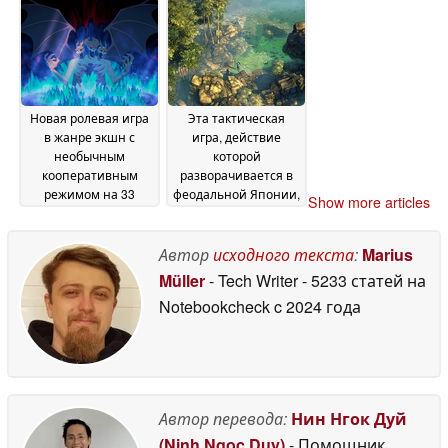
впервые опустилась
превосходит ПК
ниже 5 долларов
среднего уровня
12
12
June 2026
June 2026
Новая ролевая игра
Эта тактическая
в жанре экшн с
игра, действие
необычным
которой
кооперативным
разворачивается в
режимом на 33
феодальной Японии,
Show more articles
игроков вышла в
получила 96 %
Steam и получила
положительных
«очень
отзывов и сейчас
Автор
исходного текста
:
Marius
положительные»
продается в Steam со
Müller
- Tech Writer
- 5233 статей на
отзывы, а также
скидкой 90 %
12 June
Notebookcheck
c 2024 года
предлагается со
2026
скидкой 33 % в честь
запуска
12 June 2026
Автор перевода:
Нин Нгок Дуй
(Ninh Ngoc Duy)
- Помощник