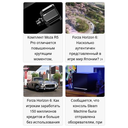
Комплект Moza R5
Forza Horizon 6:
Pro отличается
Насколько
повышенным
аутентичен
крутящим
представленный в
моментом,
игре мир Японии?
24
улучшенной
June 2026
обратной связью и
другими
преимуществами
28
July 2026
Forza Horizon 6: Как
Сообщается, что
игрокам заработать
консоль Steam
150 миллионов
Machine была
кредитов и больше
отправлена
без использования
обозревателям, при
уязвимостей
этом стали известны
17 June