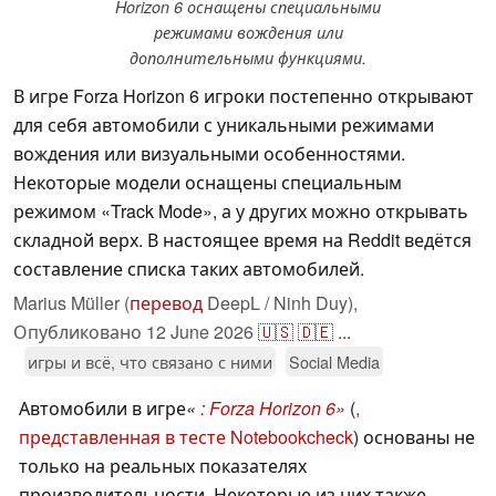
Horizon 6 оснащены специальными
режимами вождения или
дополнительными функциями.
В игре Forza Horizon 6 игроки постепенно открывают
для себя автомобили с уникальными режимами
вождения или визуальными особенностями.
Некоторые модели оснащены специальным
режимом «Track Mode», а у других можно открывать
складной верх. В настоящее время на Reddit ведётся
составление списка таких автомобилей.
Marius Müller (
перевод
DeepL / Ninh Duy),
Опубликовано
12 June 2026
🇺🇸
🇩🇪
...
игры и всё, что связано с ними
Social Media
Автомобили в игре
«
: Forza Horizon 6»
(
,
представленная в тесте Notebookcheck
) основаны не
только на реальных показателях
производительности. Некоторые из них также