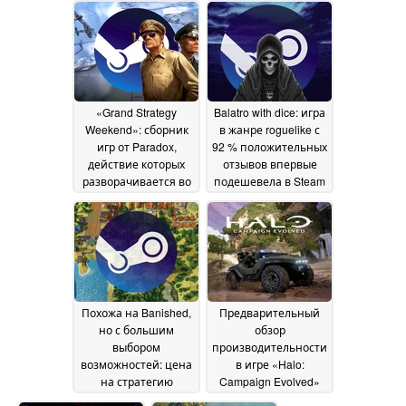
сроки снятия
2026
эмбарго и
содержимое
комплекта поставки
13 June 2026
«Grand Strategy
Balatro with dice: игра
Weekend»: сборник
в жанре roguelike с
игр от Paradox,
92 % положительных
действие которых
отзывов впервые
разворачивается во
подешевела в Steam
время Второй
до 5,60 долларов
12
мировой войны,
June 2026
временно доступен
в Steam бесплатно
12
June 2026
Похожа на Banished,
Предварительный
но с большим
обзор
выбором
производительности
возможностей: цена
в игре «Halo:
на стратегию
Campaign Evolved»
выживания в Steam
показывает, что Xbox