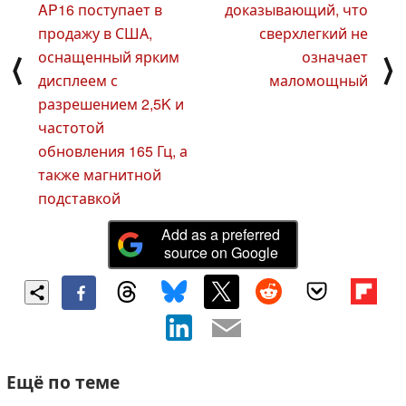
AP16 поступает в
доказывающий, что
продажу в США,
сверхлегкий не
оснащенный ярким
означает
⟨
⟩
дисплеем с
маломощный
разрешением 2,5K и
частотой
обновления 165 Гц, а
также магнитной
подставкой
Add as a preferred
source on Google
Ещё по теме