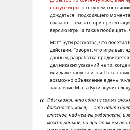
статусе игры.
о текущем состоянии 
дождаться «подходящего момента»
связано с тем, что при презента
версию игры, а также пообещать,
Мэтт Бути рассказал, что посетил 
действии. Говорят, что игра выгл
данным, разработка продвигается
дал никаких указаний на то, когд
или даже запуска игры. Поклонни
возможно объявление в день 40-ле
заявление Мэтта Бути звучит сле
Я бы сказал, что одна из самых сло
должность, как я, — это найти бал
классное, над чем вы работаете, и 
можно раньше, но при этом мы пон
момента. А когда вы решаете показ