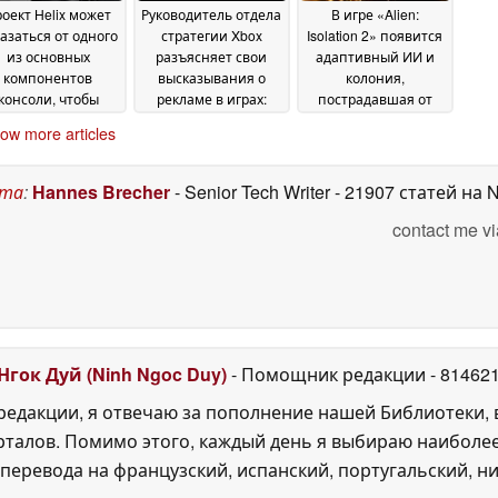
оект Helix может
Руководитель отдела
В игре «Alien:
азаться от одного
стратегии Xbox
Isolation 2» появится
из основных
разъясняет свои
адаптивный ИИ и
компонентов
высказывания о
колония,
консоли, чтобы
рекламе в играх:
пострадавшая от
сохранить
«Прерывание
урагана
14 June 2026
ow more articles
оступную цену
игрового процесса
16
было бы плохо»
June 2026
16
June 2026
ста
:
Hannes Brecher
- Senior Tech Writer
- 21907 статей на 
contact me vi
Нгок Дуй (Ninh Ngoc Duy)
- Помощник редакции
- 81462
едакции, я отвечаю за пополнение нашей Библиотеки, 
рталов. Помимо этого, каждый день я выбираю наиболе
перевода на французский, испанский, португальский, ни