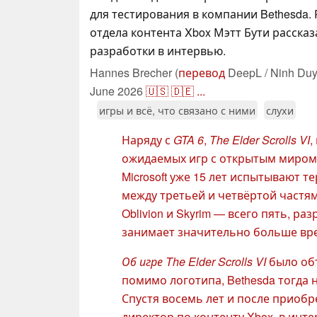
для тестирования в компании Bethesda.
отдела контента Xbox Мэтт Бути рассказ
разработки в интервью.
Hannes Brecher (
перевод
DeepL / Ninh Duy
June 2026
🇺🇸
🇩🇪
...
игры и всё, что связано с ними
слухи
Наряду с
GTA 6
,
The Elder Scrolls VI
,
ожидаемых игр с открытым миром 
Microsoft уже 15 лет испытывают т
между третьей и четвёртой частям
Oblivion и Skyrim — всего пять, ра
занимает значительно больше вр
Об игре The Elder Scrolls VI
было объ
помимо логотипа, Bethesda тогда 
Спустя восемь лет и после приобре
директор по контенту Xbox, в инте