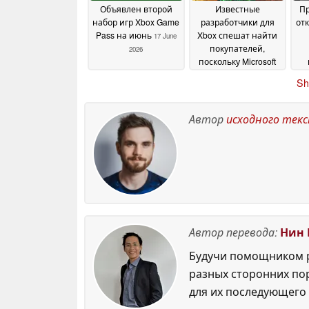
Объявлен второй
Известные
Пр
набор игр Xbox Game
разработчики для
отк
Pass на июнь
Xbox спешат найти
17 June
покупателей,
2026
поскольку Microsoft
прекращает
Sh
поддержку
д
16 June 2026
Автор
исходного тек
Автор перевода:
Нин 
Будучи помощником р
разных сторонних по
для их последующего 