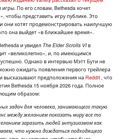
игры. По его словам, Bethesda хочет
, чтобы представить игру публике. Это
ции они хотят продемонстрировать наилучшую
 что она выйдет «в ближайшее время».
Bethesda и увидел
The Elder Scrolls VI
в
ядит «великолепно», и, по имеющимся
 успешно. Однако в интервью Мэтт Бути не
а можно ожидать появления первого трейлера
ки высказывают предположения на
Reddit
, что
тия Bethesda 15 ноября 2026 года. Полное
дующим образом:
жных задач для человека, занимающего такую
анс между желанием показать миру все то
желанием заразить людей энтузиазмом как
имаем, что нужно дождаться подходящего
ать это, вы хотите, чтобы это было