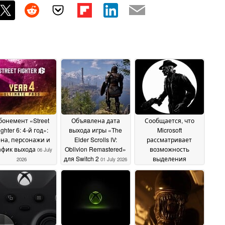
бонемент «Street
Объявлена дата
Сообщается, что
ighter 6: 4-й год»:
выхода игры «The
Microsoft
на, персонажи и
Elder Scrolls IV:
рассматривает
афик выхода
Oblivion Remastered»
возможность
06 July
для Switch 2
выделения
2026
01 July 2026
подразделения Xbox
в отдельную
компанию на фоне
роста бюджетов на
разработку игр
17 June
2026