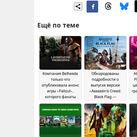
Ещё по теме
Компания Bethesda
Обнародованы
А
только что
подробности о
F
опубликовала анонс
выпуске версии
це
игры «Fallout»,
«Assassin's Creed:
гр
которого фанаты
Black Flag —
ждали более десяти
Resynced»
06 July 2026
лет
18 July 2026