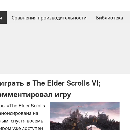
и
Сравнения производительности
Библиотека
рать в The Elder Scrolls VI;
омментировал игру
 «The Elder Scrolls
а анонсирована на
ным, спустя восемь
иром уже доступен