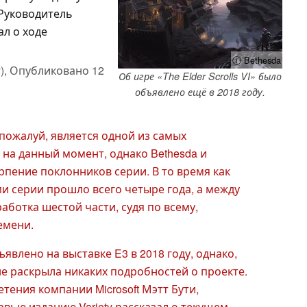
 Руководитель
ал о ходе
ⓘ Bethesda
),
Опубликовано
12
Об игре «The Elder Scrolls VI» было
объявлено ещё в 2018 году.
 пожалуй, является одной из самых
на данный момент, однако Bethesda и
ерпение поклонников серии. В то время как
и серии прошло всего четыре года, а между
зработка шестой части, судя по всему,
емени.
явлено на выставке E3 в 2018 году, однако,
не раскрыла никаких подробностей о проекте.
тения компании Microsoft Мэтт Бути,
рвью изданию Variety рассказал о текущем