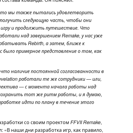
ю, что мы также пытались удовлетворить
 получить следующую часть, чтобы они
 игру и продолжить путешествие. Что
работали над завершением Remake, у нас уже
абатывать Rebirth, а затем, ближе к
ас было примерное представление о том, как
, что наличие постоянной согласованности в
velation
работали те же сотрудники — или,
оллектива — с момента начала работы
над
 сохранить тот же ритм работы, и я думаю,
работке идти по плану в течение этого
азработки со своим проектом
FFVII Remake
,
л: «В наши дни разработка игр, как правило,