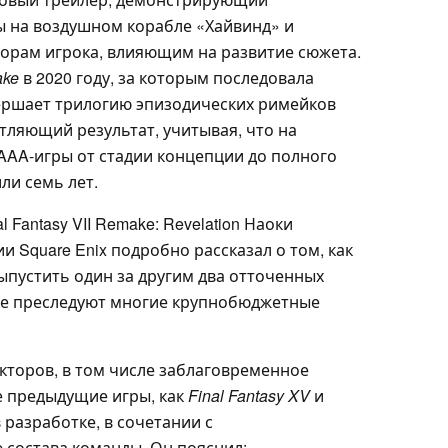
ы на воздушном корабле «Хайвинд» и
рам игрока, влияющим на развитие сюжета.
ake
в 2020 году, за которым последовала
ршает трилогию эпизодических римейков
тляющий результат, учитывая, что на
AAA-игры от стадии концепции до полного
ли семь лет.
l Fantasy VII Remake: Revelation Наоки
ии Square Enix подробно рассказал о том, как
ыпустить один за другим два отточенных
рые преследуют многие крупнобюджетные
кторов, в том числе заблаговременное
е предыдущие игры, как
Final Fantasy XV
и
 разработке, в сочетании с
состава команды. Он пояснил: