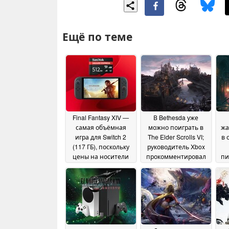
Ещё по теме
Final Fantasy XIV —
В Bethesda уже
самая объёмная
можно поиграть в
жа
игра для Switch 2
The Elder Scrolls VI;
в 
(117 ГБ), поскольку
руководитель Xbox
цены на носители
прокомментировал
пи
памяти по-
игру
сни
12 June 2026
прежнему остаются
0 
высокими
26 July 2026