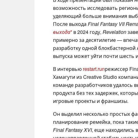
возможность исследовать регион
уделяющий больше внимания выбо
После выхода
Final Fantasy VII Rem
выхода
в 2024 году,
Revelation
заве
примерно за десятилетие — впеча
разработку одной блокбастерной 
выпуска может уйти почти шесть и
В интервью
restart.run
режиссер Fina
Хамагути из Creative Studio компан
команде разработчиков удалось в
продукта без тех задержек, кото
игровые проекты и франшизы.
Он выделил несколько простых фа
планирование ремейка, пока таки
Final Fantasy XVI
, еще находились в
целенаправленной стабильностью 