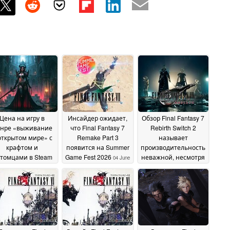
Цена на игру в
Инсайдер ожидает,
Обзор Final Fantasy 7
нре «выживание
что Final Fantasy 7
Rebirth Switch 2
открытом мире» с
Remake Part 3
называет
крафтом и
появится на Summer
производительность
томцами в Steam
Game Fest 2026
неважной, несмотря
04 June
зилась с 39,99 до
на улучшения
2026
03 June
долларов
12 June 2026
2026