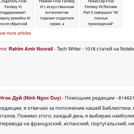
Создатель Final
Ремейк Final Fantasy
Режиссер Final
Fantasy VI
VI с искусственным
Fantasy VII Remake
поддерживает
интеллектом
Part 3 завершил "40
хвалу ремейка AI
поразил создателя
полных
после обратной
серии, а
прохождений"
еакции
разработчики
заключительной
20 May 2026
ow more articles
ответили отказом
части трилогии
20
03 May
May 2026
2026
ста
:
Rahim Amir Noorali
- Tech Writer
- 1018 статей на Note
Нгок Дуй (Ninh Ngoc Duy)
- Помощник редакции
- 81462
едакции, я отвечаю за пополнение нашей Библиотеки, 
рталов. Помимо этого, каждый день я выбираю наиболе
перевода на французский, испанский, португальский, ни