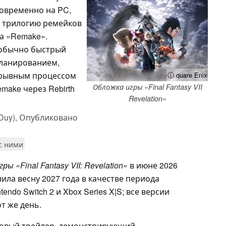
новременно на PC,
ив трилогию ремейков
а «Remake».
еобычно быстрый
планированием,
ерывным процессом
ⓘ quare Enix
Обложка игры «Final Fantasy VII
make через Rebirth
Revelation»
Duy),
Опубликовано
 с ними
гры «Final Fantasy VII: Revelation»
в июне 2026
ила весну 2027 года в качестве периода
endo Switch 2 и Xbox Series X|S; все версии
т же день.
 новый трейлер, демонстрирующий