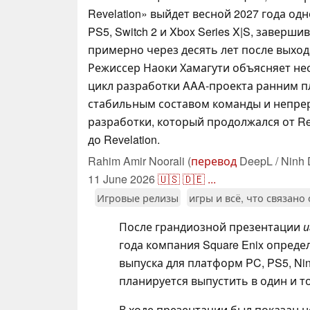
Revelation» выйдет весной 2027 года од
PS5, Switch 2 и Xbox Series X|S, заверш
примерно через десять лет после выход
Режиссер Наоки Хамагути объясняет н
цикл разработки AAA-проекта ранним 
стабильным составом команды и непр
разработки, который продолжался от Re
до Revelation.
Rahim Amir Noorali (
перевод
DeepL / Ninh 
11 June 2026
🇺🇸
🇩🇪
...
Игровые релизы
игры и всё, что связано
После грандиозной презентации
и
года компания Square Enix определ
выпуска для платформ PC, PS5, Nint
планируется выпустить в один и то
В ходе презентации был показан