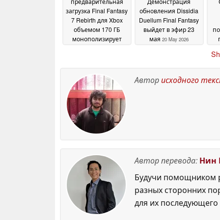
предварительная
Демонстрация
загрузка Final Fantasy
обновления Dissidia
7 Rebirth для Xbox
Duellum Final Fantasy
объемом 170 ГБ
выйдет в эфир 23
по
монополизирует
мая
20 May 2026
хранилище в день
р
Sh
релиза
23 May 2026
Автор
исходного тек
Автор перевода:
Нин 
Будучи помощником р
разных сторонних по
для их последующего 