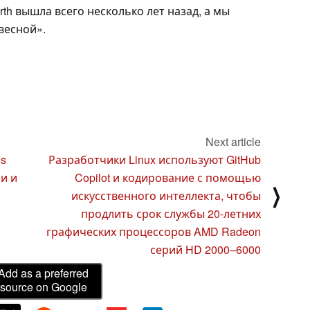
rth вышла всего несколько лет назад, а мы
весной».
Next article
s
Разработчики Linux используют GitHub
и и
Copilot и кодирование с помощью
⟩
искусственного интеллекта, чтобы
продлить срок службы 20-летних
графических процессоров AMD Radeon
серий HD 2000–6000
Add as a preferred
source on Google