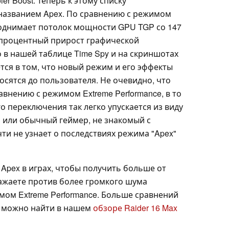
ler Boost. Теперь к этому списку
названием Apex. По сравнению с режимом
 поднимает потолок мощности GPU TGP со 147
7-процентный прирост графической
 в нашей таблице Time Spy и на скриншотах
тся в том, что новый режим и его эффекты
осятся до пользователя. Не очевидно, что
авнению с режимом Extreme Performance, в то
о переключения так легко упускается из виду
 или обычный геймер, не знакомый с
чти не узнает о последствиях режима "Apex"
pex в играх, чтобы получить больше от
ражаете против более громкого шума
мом Extreme Performance. Больше сравнений
 можно найти в нашем
обзоре Raider 16 Max