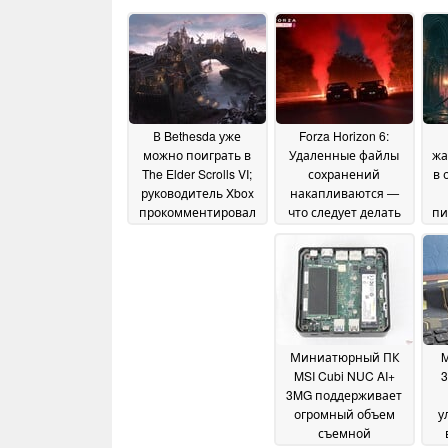
В Bethesda уже
Forza Horizon 6:
можно поиграть в
Удаленные файлы
жа
The Elder Scrolls VI;
сохранений
в 
руководитель Xbox
накапливаются —
прокомментировал
что следует делать
пи
игру
игрокам сейчас
сни
12 June 2026
12
0 
June 2026
Миниатюрный ПК
M
MSI Cubi NUC AI+
3
3MG поддерживает
огромный объем
у
съемной