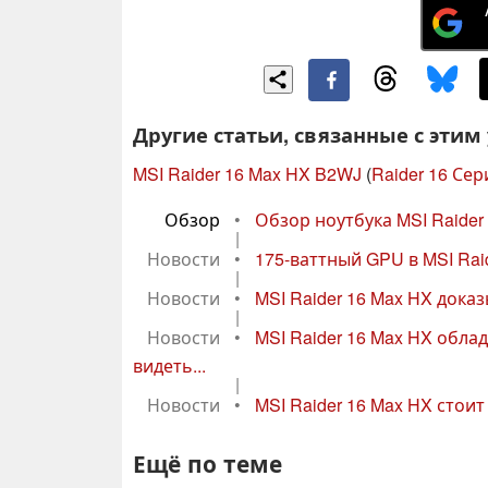
Другие статьи, связанные с этим
MSI Raider 16 Max HX B2WJ
(
Raider 16 Сер
Обзор
•
Обзор ноутбука MSI Raider 
|
Новости
•
175-ваттный GPU в MSI Raid
|
Новости
•
MSI Raider 16 Max HX доказы
|
Новости
•
MSI Raider 16 Max HX обла
видеть...
|
Новости
•
MSI Raider 16 Max HX стоит 
Ещё по теме