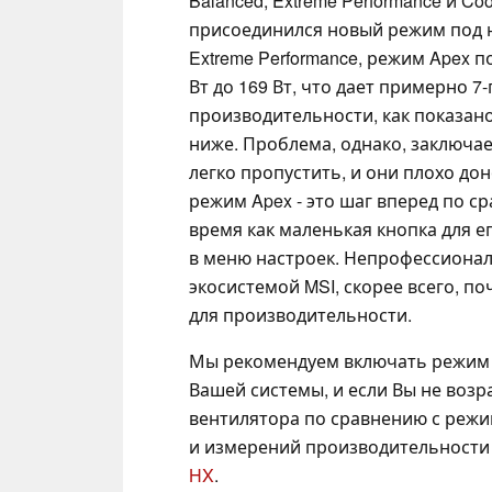
Balanced, Extreme Performance и Coo
присоединился новый режим под 
Extreme Performance, режим Apex
Вт до 169 Вт, что дает примерно 
производительности, как показано
ниже. Проблема, однако, заключае
легко пропустить, и они плохо дон
режим Apex - это шаг вперед по ср
время как маленькая кнопка для ег
в меню настроек. Непрофессионал
экосистемой MSI, скорее всего, по
для производительности.
Мы рекомендуем включать режим A
Вашей системы, и если Вы не воз
вентилятора по сравнению с режи
и измерений производительности
HX
.