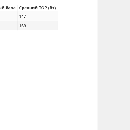
ый балл
Средний TGP (Вт)
147
169