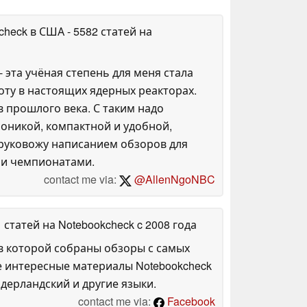
kcheck в США
- 5582 статей на
 эта учёная степень для меня стала
оту в настоящих ядерных реакторах.
 прошлого века. С таким надо
роникой, компактной и удобной,
е руковожу написанием обзоров для
и и чемпионатами.
contact me via:
@AllenNgoNBC
1 статей на Notebookcheck
c 2008 года
в которой собраны обзоры с самых
е интересные материалы Notebookcheck
дерландский и другие языки.
contact me via:
Facebook