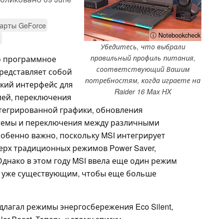
арты GeForce
ⓘ Notebookcheck
и
Убедитесь, что выбрали
правильный профиль питания,
о программное
соответствующий Вашим
представляет собой
потребностям, когда играете на
кий интерфейс для
Raider 16 Max HX
лей, переключения
тегрированной графики, обновления
стемы и переключения между различными
обенно важно, поскольку MSI интегрирует
рх традиционных режимов Power Saver,
 Однако в этом году MSI ввела еще один режим
к уже существующим, чтобы еще больше
длагал режимы энергосбережения Eco Silent,