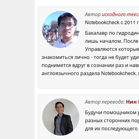
оперативной
памяти 128 ГБ
04 June
Автор
исходного тек
2026
Notebookcheck
c 2011 
Бакалавр по гидродин
лишь началом. После 
Управляются которые,
знакомиться лично - тогда не будет у
поднимется вдруг в сознании раз и нав
англоязычного раздела Notebookcheck,
Автор перевода:
Нин 
Будучи помощником р
разных сторонних по
для их последующего 