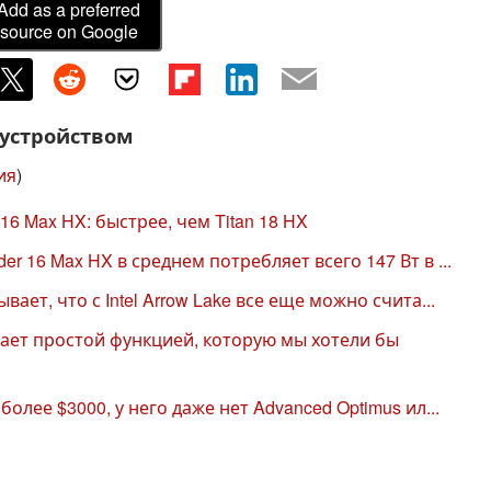
Add as a preferred
source on Google
 устройством
ия
)
16 Max HX: быстрее, чем Titan 18 HX
er 16 Max HX в среднем потребляет всего 147 Вт в ...
вает, что с Intel Arrow Lake все еще можно счита...
дает простой функцией, которую мы хотели бы
более $3000, у него даже нет Advanced Optimus ил...