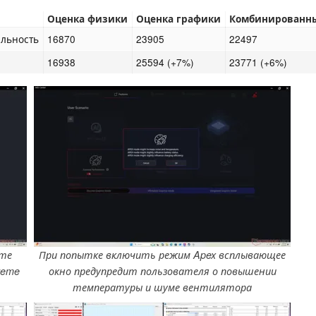
Оценка физики
Оценка графики
Комбинированн
ельность
16870
23905
22497
16938
25594 (+7%)
23771 (+6%)
ите
При попытке включить режим Apex всплывающее
reme
окно предупредит пользователя о повышении
температуры и шуме вентилятора