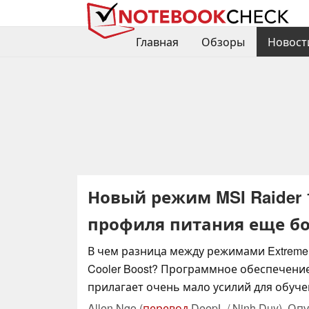
Главная
Обзоры
Новост
Новый режим MSI Raider 
профиля питания еще б
В чем разница между режимами Extreme 
Cooler Boost? Программное обеспечение
прилагает очень мало усилий для обуче
Allen Ngo (
перевод
DeepL / Ninh Duy),
Опу