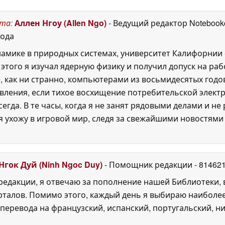
очень впечатляюще,
но цена может
испортить
ста
:
Аллен Нгоу (Allen Ngo)
- Ведущий редактор Noteboo
удовольствие
03 June
года
2026
амике в природных системах, университет Калифорнии -
этого я изучал ядерную физику и получил допуск на раб
 как ни странно, компьютерами из восьмидесятых годов
дивления, если тихое восхищение потребительской элект
сегда. В те часы, когда я не занят рядовыми делами и н
 я ухожу в игровой мир, следя за свежайшими новостям
Нгок Дуй (Ninh Ngoc Duy)
- Помощник редакции
- 81462
едакции, я отвечаю за пополнение нашей Библиотеки, 
рталов. Помимо этого, каждый день я выбираю наиболе
перевода на французский, испанский, португальский, ни