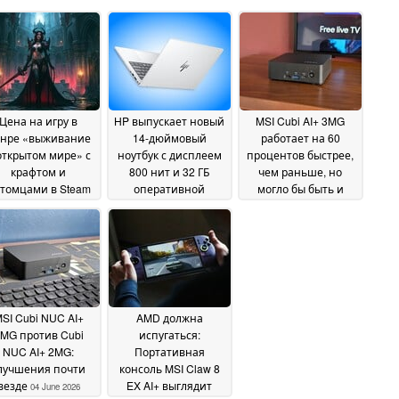
Цена на игру в
HP выпускает новый
MSI Cubi AI+ 3MG
нре «выживание
14-дюймовый
работает на 60
открытом мире» с
ноутбук с дисплеем
процентов быстрее,
крафтом и
800 нит и 32 ГБ
чем раньше, но
томцами в Steam
оперативной
могло бы быть и
зилась с 39,99 до
памяти
лучше
09 June 2026
04 June 2026
долларов
12 June 2026
SI Cubi NUC AI+
AMD должна
MG против Cubi
испугаться:
NUC AI+ 2MG:
Портативная
лучшения почти
консоль MSI Claw 8
везде
EX AI+ выглядит
04 June 2026