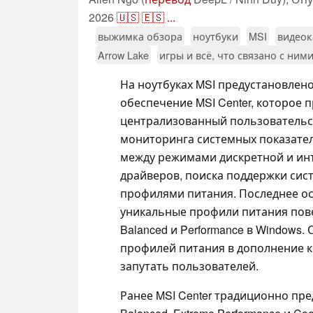
2026
🇺🇸
🇪🇸
...
выжимка обзора
ноутбуки
MSI
видеок
Arrow Lake
игры и всё, что связано с ним
На ноутбуках MSI предустановлен
обеспечение MSI Center, которое 
централизованный пользовательс
мониторинга системных показате
между режимами дискретной и ин
драйверов, поиска поддержки си
профилями питания. Последнее ос
уникальные профили питания пове
Balanced и Performance в Windows.
профилей питания в дополнение 
запутать пользователей.
Ранее MSI Center традиционно пре