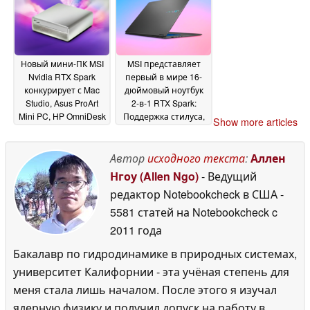
2026
Новый мини-ПК MSI
MSI представляет
Nvidia RTX Spark
первый в мире 16-
конкурирует с Mac
дюймовый ноутбук
Studio, Asus ProArt
2-в-1 RTX Spark:
Mini PC, HP OmniDesk
Поддержка стилуса,
Show more articles
Mini PC
аккумулятор
02 June 2026
емкостью 99,9 Втч
02
Автор
исходного текста
:
Аллен
June 2026
Нгоу (Allen Ngo)
- Ведущий
редактор Notebookcheck в США
-
5581 статей на Notebookcheck
c
2011 года
Бакалавр по гидродинамике в природных системах,
университет Калифорнии - эта учёная степень для
меня стала лишь началом. После этого я изучал
ядерную физику и получил допуск на работу в