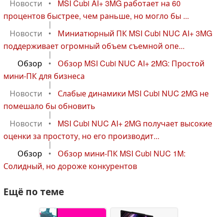
Новости
•
MSI Cubi AI+ 3MG работает на 60
процентов быстрее, чем раньше, но могло бы ...
|
Новости
•
Миниатюрный ПК MSI Cubi NUC AI+ 3MG
поддерживает огромный объем съемной опе...
|
Обзор
•
Обзор MSI Cubi NUC AI+ 2MG: Простой
мини-ПК для бизнеса
|
Новости
•
Слабые динамики MSI Cubi NUC 2MG не
помешало бы обновить
|
Новости
•
MSI Cubi NUC AI+ 2MG получает высокие
оценки за простоту, но его производит...
|
Обзор
•
Обзор мини-ПК MSI Cubi NUC 1M:
Солидный, но дороже конкурентов
Ещё по теме