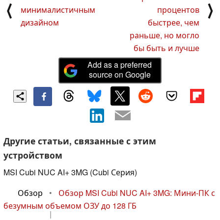
⟨
⟩
минималистичным
процентов
дизайном
быстрее, чем
раньше, но могло
бы быть и лучше
Add as a preferred
source on Google
Другие статьи, связанные с этим
устройством
MSI Cubi NUC AI+ 3MG (Cubi Серия)
Обзор
•
Обзор MSI Cubi NUC AI+ 3MG: Мини-ПК с
безумным объемом ОЗУ до 128 ГБ
|