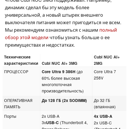
динамик сделал бы эту модель более
универсальной, а новый штырек внешнего
выключателя питания может пригодиться не всем.
Мы рекомендуем ознакомиться с нашим
полный
обзор этой модели
чтобы узнать больше о ее
преимуществах и недостатках.
Технические
Cubi NUC AI+
характеристики
Cubi NUC AI+ 3MG
2MG
ПРОЦЕССОР
(до
Core Ultra 7
Core Ultra 9 386H
258V
60% более высокая
многопоточная
производительность)
ОПЕРАТИВНАЯ
До 32 ГБ
До 128 ГБ (2x SODIMM)
ПАМЯТЬ
(впаянная)
Порты
2x USB-A
4x USB-A
3x
(Thunderbolt 4,
USB-C
2x USB-C