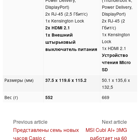
Power Delivery,
(Thunderbolt 4,
DisplayPort)
Power Delivery,
2x RJ-45 (2,5 Гбит/с)
DisplayPort)
1x Kensington Lock
2x RJ-45 (2
Гбит/с)
2x HDMI 2.1
1x Kensington
1x Внешний
Lock
штырьковый
1x HDMI 2.1
выключатель питания
Устройство
чтения Micro
SD
Размеры (мм)
50.1 x 135,6 x
37.5 x 119.6 x 115.2
132,5
Вес (г)
669
552
Previous article
Next article
Представлены семь новых
MSI Cubi AI+ 3MG
часов Casio с
работает на 60