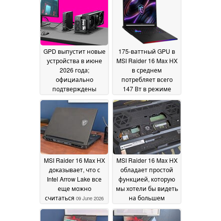
GPD выпустит новые
175-ваттный GPU в
устройства в июне
MSI Raider 16 Max HX
2026 года;
в среднем
официально
потребляет всего
подтверждены
147 Вт в режиме
глобальные цены и
Extreme Performance
SKU
09 June 2026
09 June 2026
MSI Raider 16 Max HX
MSI Raider 16 Max HX
доказывает, что с
обладает простой
Intel Arrow Lake все
функцией, которую
еще можно
мы хотели бы видеть
считаться
на большем
09 June 2026
количестве
ноутбуков
09 June 2026