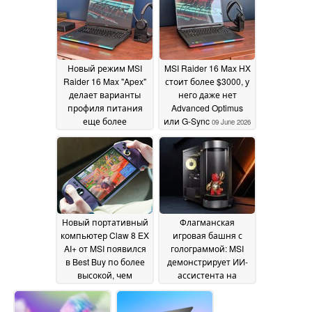
Новый режим MSI
MSI Raider 16 Max HX
Raider 16 Max "Apex"
стоит более $3000, у
делает варианты
него даже нет
профиля питания
Advanced Optimus
еще более
или G-Sync
09 June 2026
запутанными
09 June
2026
Новый портативный
Флагманская
компьютер Claw 8 EX
игровая башня с
AI+ от MSI появился
голограммой: MSI
в Best Buy по более
демонстрирует ИИ-
высокой, чем
ассистента на
ожидалось, цене и с
Holostage
02 June 2026
SSD на 1 ТБ
03 June