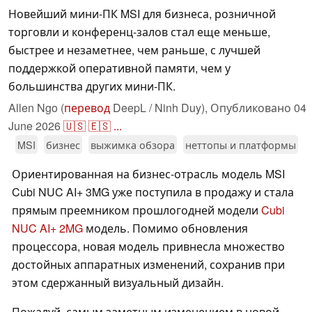
Новейший мини-ПК MSI для бизнеса, розничной
торговли и конференц-залов стал еще меньше,
быстрее и незаметнее, чем раньше, с лучшей
поддержкой оперативной памяти, чем у
большинства других мини-ПК.
Allen Ngo (
перевод
DeepL / Ninh Duy),
Опубликовано
04
June 2026
🇺🇸
🇪🇸
...
MSI
бизнес
выжимка обзора
неттопы и платформы
Ориентированная на бизнес-отрасль модель MSI
Cubi NUC AI+ 3MG уже поступила в продажу и стала
прямым преемником прошлогодней модели
Cubi
NUC AI+ 2MG
модель. Помимо обновления
процессора, новая модель привнесла множество
достойных аппаратных изменений, сохранив при
этом сдержанный визуальный дизайн.
Пожалуй, самым заметным изменением в новой