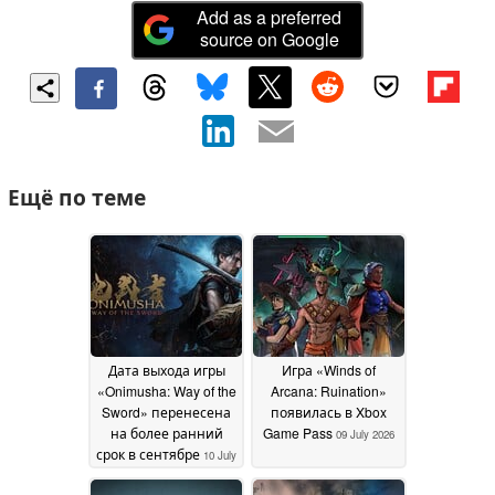
Add as a preferred
source on Google
Ещё по теме
Дата выхода игры
Игра «Winds of
«Onimusha: Way of the
Arcana: Ruination»
Sword» перенесена
появилась в Xbox
на более ранний
Game Pass
09 July 2026
срок в сентябре
10 July
2026