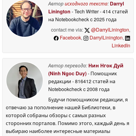
Автор
исходного текста
:
Darryl
Linington
- Tech Writer
- 414 статей
на Notebookcheck
c 2025 года
contact me via:
@DarrylLinington
,
Facebook
,
DarrylLinington
,
LinkedIn
Автор перевода:
Нин Нгок Дуй
(Ninh Ngoc Duy)
- Помощник
редакции
- 816412 статей на
Notebookcheck
c 2008 года
Будучи помощником редакции, я
отвечаю за пополнение нашей Библиотеки, в
которой собраны обзоры с самых разных
сторонних порталов. Помимо этого, каждый день я
выбираю наиболее интересные материалы