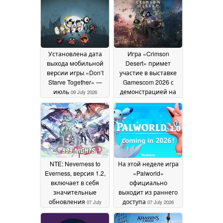
Установлена дата
Игра «Crimson
выхода мобильной
Desert» примет
версии игры «Don’t
участие в выставке
Starve Together» —
Gamescom 2026 с
июль
демонстрацией на
09 July 2026
мониторах Samsung
с разрешением 6K
08
July 2026
NTE: Neverness to
На этой неделе игра
Everness, версия 1.2,
«Palworld»
включает в себя
официально
значительные
выходит из раннего
обновления
доступа
07 July
07 July 2026
2026