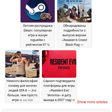
Летняя распродажа
Обнародованы
Steam: популярная
подробности о
игра в жанре
выпуске версии
roguelike с
«Assassin's Creed:
рейтингом 97 %
Black Flag —
положительных
Resynced»
06 July 2026
отзывов впервые
подешевела до
менее чем 1,50
доллара
06 July 2026
Немного философии:
Capcom подтвердила
почему для многих
платформы для игры
людей GTA 6 — это
«Resident Evil:
больше, чем просто
Veronica» и дату
игра
выхода в 2027 году
06 July 2026
05
Show more articles
July 2026