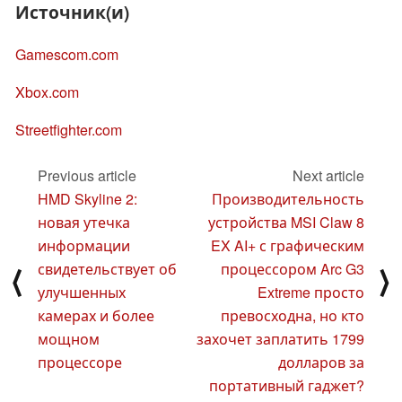
Источник(и)
Gamescom.com
Xbox.com
Streetfighter.com
Previous article
Next article
HMD Skyline 2:
Производительность
новая утечка
устройства MSI Claw 8
информации
EX AI+ с графическим
свидетельствует об
процессором Arc G3
⟨
⟩
улучшенных
Extreme просто
камерах и более
превосходна, но кто
мощном
захочет заплатить 1799
процессоре
долларов за
портативный гаджет?