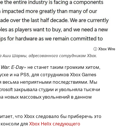
ⓘ Xbox Wire
 Аши Шармы, адресованного сотрудникам Xbox.
 War: E-Day»
не станет таким громким хитом,
уске и на PS5, для сотрудников Xbox Games
ся весьма неприятными последствиями. Мы
crosoft закрывала студии и увольняла тысячи
оза новых массовых увольнений в данном
итает, что Xbox следовало бы приберечь это
 консоли для
Xbox Helix следующего