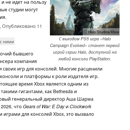
и не идет на пользу
вые студии могут
ия.
,
Опубликовано
11
ⓘ Halo Studios/Xbox
С выходом PS5 игра «Halo
 с ними
Campaign Evolved» станет первой
игрой серии Halo, доступной на
мочий бывшего
любой консоли PlayStation.
енсера компания
и своих игр для консолей. Многие расценили
 консоли и платформы к роли издателя игр.
стоящее время Xbox является одним из
такими гигантами, как Bethesda и
да новый генеральный директор Аша Шарма
 2026, что
Gears of War: E Day
и
Clockwork
 играми для консолей Xbox, это вызвало