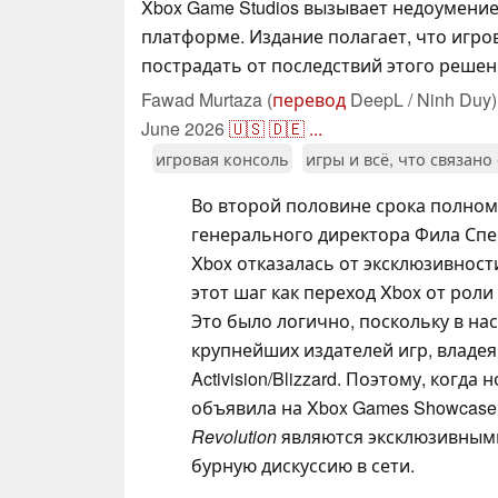
Xbox Game Studios вызывает недоумение 
платформе. Издание полагает, что игро
пострадать от последствий этого решен
Fawad Murtaza (
перевод
DeepL / Ninh Duy)
June 2026
🇺🇸
🇩🇪
...
игровая консоль
игры и всё, что связано
Во второй половине срока полно
генерального директора Фила Сп
Xbox отказалась от эксклюзивност
этот шаг как переход Xbox от роли
Это было логично, поскольку в на
крупнейших издателей игр, владея 
Activision/Blizzard. Поэтому, ког
объявила на Xbox Games Showcase
Revolution
являются эксклюзивными
бурную дискуссию в сети.