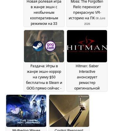
Новая ролевая игра
Moss: The Forgotten
в жанре экшн с
Relic переносит
необычным
прекрасную VR-
кооперативным
историю на ПК
08 June
режимом на 33
2026
игроков вышла в
Steam и получила
«очень
положительные»
отзывы, а также
предлагается со
скидкой 33 % в честь
Раздача: Игры в
Hitman: Saber
запуска
12 June 2026
жанре экшн-хоррор
Interactive
на сумму $50
анонсирует
бесплатны в Steam и
ремастер
GOG прямо сейчас -
оригинальной
но это ненадолго
трилогии, но он не
08
выйдет ни на одной
June 2026
из основных
платформ
07 June 2026
Wuthering Waves
Control Resonant: