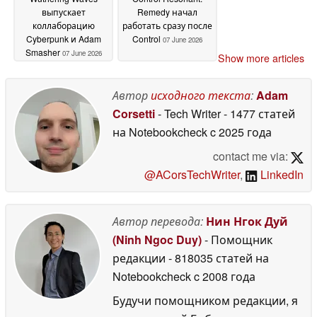
выпускает
Remedy начал
коллаборацию
работать сразу после
Cyberpunk и Adam
Control
07 June 2026
Smasher
07 June 2026
Show more articles
Автор
исходного текста
:
Adam
Corsetti
- Tech Writer
- 1477 статей
на Notebookcheck
c 2025 года
contact me via:
@ACorsTechWriter
,
LinkedIn
Автор перевода:
Нин Нгок Дуй
(Ninh Ngoc Duy)
- Помощник
редакции
- 818035 статей на
Notebookcheck
c 2008 года
Будучи помощником редакции, я