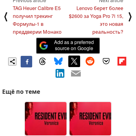
Previous article
Next article
TAG Heuer Calibre E5
Lenovo берет более
⟨
⟩
получил трекинг
$2600 за Yoga Pro 7i 15,
Формулы-1 в
это новая
преддверии Монако
реальность?
Add as a preferred
source on Google
Ещё по теме