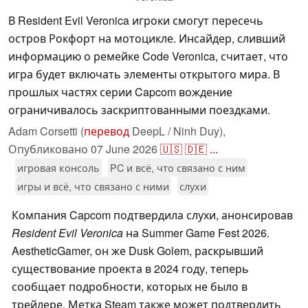
В Resident Evil Veronica игроки смогут пересечь
остров Рокфорт на мотоцикле. Инсайдер, сливший
информацию о ремейке Code Veronica, считает, что
игра будет включать элементы открытого мира. В
прошлых частях серии Capcom вождение
ограничивалось заскриптованными поездками.
Adam Corsetti (
перевод
DeepL / Ninh Duy),
Опубликовано
07 June 2026
🇺🇸
🇩🇪
...
игровая консоль
PC и всё, что связано с ним
игры и всё, что связано с ними
слухи
Компания Capcom подтвердила слухи, анонсировав
Resident Evil Veronica
на Summer Game Fest 2026.
AestheticGamer, он же Dusk Golem, раскрывший
существование проекта в 2024 году, теперь
сообщает подробности, которых не было в
трейлере. Метка Steam также может подтвердить