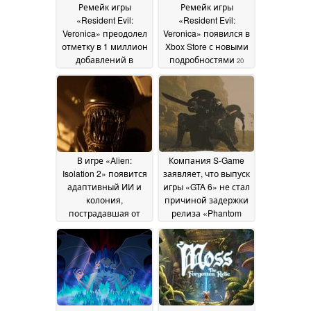
Ремейк игры
Ремейк игры
«Resident Evil:
«Resident Evil:
Veronica» преодолел
Veronica» появился в
отметку в 1 миллион
Xbox Store с новыми
добавлений в
подробностями
20
списки желаний
22
June 2026
June 2026
В игре «Alien:
Компания S-Game
Isolation 2» появится
заявляет, что выпуск
адаптивный ИИ и
игры «GTA 6» не стал
колония,
причиной задержки
пострадавшая от
релиза «Phantom
урагана
Blade Zero»
14 June 2026
14 June 2026