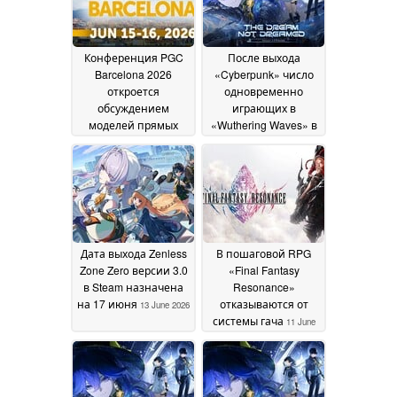
Конференция PGC
После выхода
Barcelona 2026
«Cyberpunk» число
откроется
одновременно
обсуждением
играющих в
моделей прямых
«Wuthering Waves» в
продаж
Steam приблизилось
потребителю (D2C)
к 50 000
13 June 2026
15 June 2026
Дата выхода Zenless
В пошаговой RPG
Zone Zero версии 3.0
«Final Fantasy
в Steam назначена
Resonance»
на 17 июня
отказываются от
13 June 2026
системы гача
11 June
2026