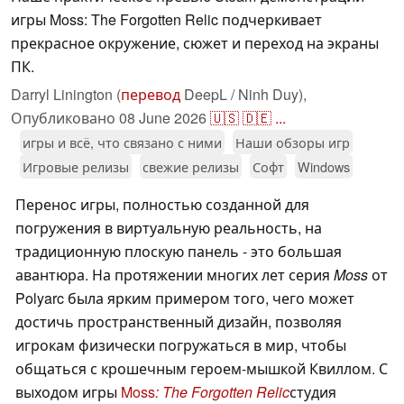
игры Moss: The Forgotten Relic подчеркивает
прекрасное окружение, сюжет и переход на экраны
ПК.
Darryl Linington (
перевод
DeepL / Ninh Duy),
Опубликовано
08 June 2026
🇺🇸
🇩🇪
...
игры и всё, что связано с ними
Наши обзоры игр
Игровые релизы
свежие релизы
Софт
Windows
Перенос игры, полностью созданной для
погружения в виртуальную реальность, на
традиционную плоскую панель - это большая
авантюра. На протяжении многих лет серия
Moss
от
Polyarc была ярким примером того, чего может
достичь пространственный дизайн, позволяя
игрокам физически погружаться в мир, чтобы
общаться с крошечным героем-мышкой Квиллом. С
выходом игры
Moss
: The Forgotten Relic
студия