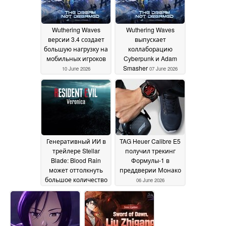
Wuthering Waves
Wuthering Waves
версии 3.4 создает
выпускает
большую нагрузку на
коллаборацию
мобильных игроков
Cyberpunk и Adam
Smasher
10 June 2026
07 June 2026
Генеративный ИИ в
TAG Heuer Calibre E5
трейлере Stellar
получил трекинг
Blade: Blood Rain
Формулы-1 в
может оттолкнуть
преддверии Монако
большое количество
06 June 2026
игроков
07 June 2026