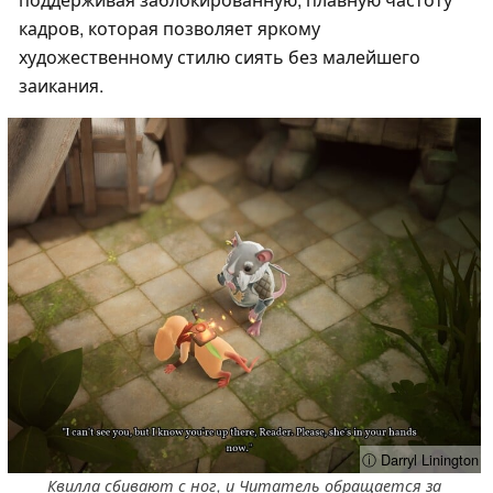
кадров, которая позволяет яркому
художественному стилю сиять без малейшего
заикания.
ⓘ Darryl Linington
Квилла сбивают с ног, и Читатель обращается за