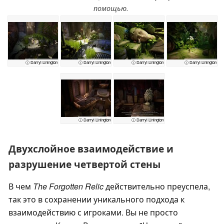
помощью.
ⓘ Darryl Linington
ⓘ Darryl Linington
ⓘ Darryl Linington
ⓘ Darryl Linington
ⓘ Darryl Linington
ⓘ Darryl Linington
Двухслойное взаимодействие и
разрушение четвертой стены
В чем
The Forgotten Relic
действительно преуспела,
так это в сохранении уникального подхода к
взаимодействию с игроками. Вы не просто