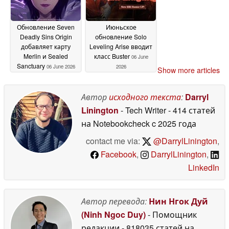
Обновление Seven
Июньское
Deadly Sins Origin
обновление Solo
добавляет карту
Leveling Arise вводит
Merlin и Sealed
класс Buster
06 June
Sanctuary
06 June 2026
2026
Show more articles
Автор
исходного текста
:
Darryl
Linington
- Tech Writer
- 414 статей
на Notebookcheck
c 2025 года
contact me via:
@DarrylLinington
,
Facebook
,
DarrylLinington
,
LinkedIn
Автор перевода:
Нин Нгок Дуй
(Ninh Ngoc Duy)
- Помощник
редакции
- 818035 статей на