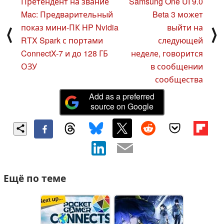
Претендент на звание
Samsung One UI 9.0
Mac: Предварительный
Beta 3 может
показ мини-ПК HP Nvidia
выйти на
⟨
⟩
RTX Spark с портами
следующей
ConnectX-7 и до 128 ГБ
неделе, говорится
ОЗУ
в сообщении
сообщества
Add as a preferred
source on Google
Ещё по теме