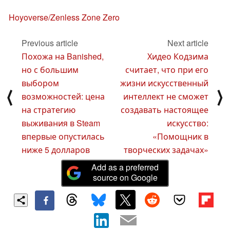
Hoyoverse/Zenless Zone Zero
Previous article
Next article
Похожа на Banished,
Хидео Кодзима
но с большим
считает, что при его
выбором
жизни искусственный
⟨
⟩
возможностей: цена
интеллект не сможет
на стратегию
создавать настоящее
выживания в Steam
искусство:
впервые опустилась
«Помощник в
ниже 5 долларов
творческих задачах»
Add as a preferred
source on Google