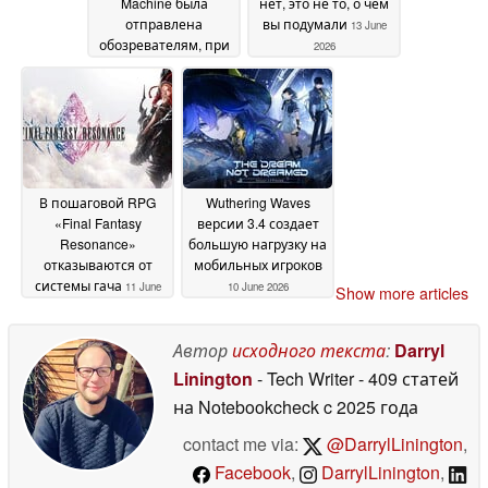
Machine была
нет, это не то, о чём
отправлена
вы подумали
13 June
обозревателям, при
2026
этом стали известны
сроки снятия
эмбарго и
содержимое
комплекта поставки
13 June 2026
В пошаговой RPG
Wuthering Waves
«Final Fantasy
версии 3.4 создает
Resonance»
большую нагрузку на
отказываются от
мобильных игроков
системы гача
11 June
10 June 2026
Show more articles
2026
Автор
исходного текста
:
Darryl
Linington
- Tech Writer
- 409 статей
на Notebookcheck
c 2025 года
contact me via:
@DarrylLinington
,
Facebook
,
DarrylLinington
,