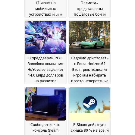
17 июня на
Эллиота»
мобильных
представлены
устройствах
пошаговые бои
16 June
16
2026
June 2026
В преддверии PGC
Надоело дрифтовать
Barcelona компания
в Forza Horizon 6?
HoYoverse выделяет
Этот трюк позволит
14,6 млрд долларов
игрокам набирать
на развитие
просто невероятные
искусственного
очки
13 June 2026
интеллекта
14 June
2026
Сообщается, что
В Steam действует
консоль Steam
скидка 80 % на всё, и