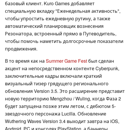
базовый клиент. Kuro Games добавляет
специальную вкладку "Еженедельная активность",
чтобы упростить ежедневную рутину, а также
автоматический планировщик вознесения
Резонатора, встроенный прямо в Путеводитель,
чтобы помочь наметить долгосрочные показатели
продвижения.
В то время как на
Summer Game Fest
был сделан
акцент на непосредственном контенте Cyberpunk,
заключительные кадры включали краткий
визуальный тизер грядущего регионального
обновления Version 3.5. Это расширение представит
новую территорию Mengzhou / Wuling, когда Фаза 2
будет запущена позже этим летом, с дебютом 5-
звездочного персонажа Lucilla. Обновление
Wuthering Waves Version 3.4 выходит завтра на iOS,
Android, PC и консолях PlayStation, а баннеры