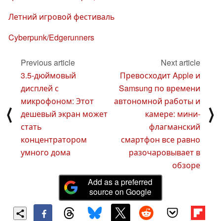
Летний игровой фестиваль
Cyberpunk/Edgerunners
Previous article
Next article
3.5-дюймовый
Превосходит Apple и
дисплей с
Samsung по времени
микрофоном: Этот
автономной работы и
⟨
⟩
дешевый экран может
камере: мини-
стать
флагманский
концентратором
смартфон все равно
умного дома
разочаровывает в
обзоре
Add as a preferred
source on Google