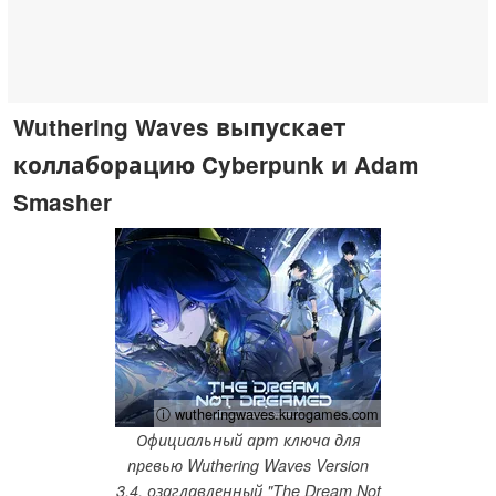
Wuthering Waves выпускает
коллаборацию Cyberpunk и Adam
Smasher
ⓘ wutheringwaves.kurogames.com
Официальный арт ключа для
превью Wuthering Waves Version
3.4, озаглавленный "The Dream Not