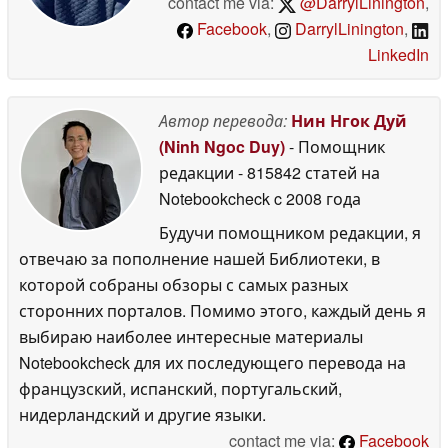
contact me via:
@DarrylLinington
,
Facebook
,
DarrylLinington
,
LinkedIn
Автор перевода:
Нин Нгок Дуй
(Ninh Ngoc Duy)
- Помощник
редакции
- 815842 статей на
Notebookcheck
c 2008 года
Будучи помощником редакции, я
отвечаю за пополнение нашей Библиотеки, в
которой собраны обзоры с самых разных
сторонних порталов. Помимо этого, каждый день я
выбираю наиболее интересные материалы
Notebookcheck для их последующего перевода на
французский, испанский, португальский,
нидерландский и другие языки.
contact me via:
Facebook