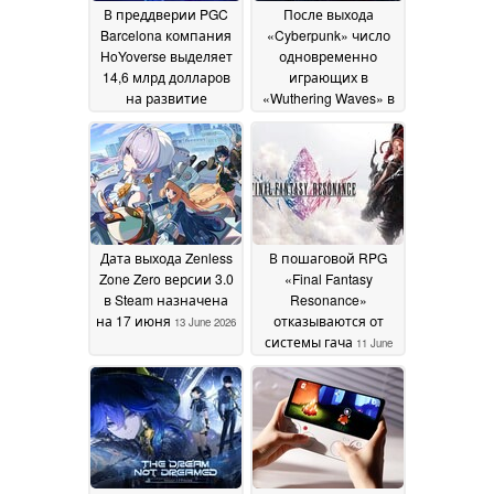
В преддверии PGC
После выхода
Barcelona компания
«Cyberpunk» число
HoYoverse выделяет
одновременно
14,6 млрд долларов
играющих в
на развитие
«Wuthering Waves» в
искусственного
Steam приблизилось
интеллекта
к 50 000
14 June
13 June 2026
2026
Дата выхода Zenless
В пошаговой RPG
Zone Zero версии 3.0
«Final Fantasy
в Steam назначена
Resonance»
на 17 июня
отказываются от
13 June 2026
системы гача
11 June
2026