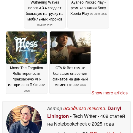
Wuthering Waves
Ayaneo Pocket Play -
версии 3.4 создает
реинкарнация Sony
большую нагрузку на
Xperia Play
09 June 2026
мобильных игроков
10 June 2026
Moss: The Forgotten
GTA 6: Вот самые
Relic переносит
большие опасения
прекрасную VR-
фанатов на данный
историю на ПК
момент
08 June
08 June 2026
2026
Show more articles
Автор
исходного текста
:
Darryl
Linington
- Tech Writer
- 409 статей
на Notebookcheck
c 2025 года