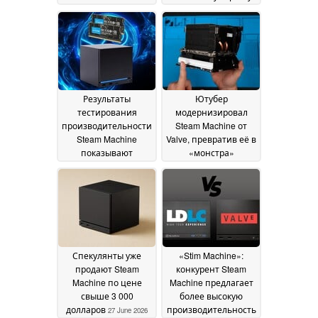
угроза повышения
популярности мини-
цен
ПК
26 July 2026
03 July 2026
Результаты
Ютубер
тестирования
модернизировал
производительности
Steam Machine от
Steam Machine
Valve, превратив её в
показывают
«монстра»
снижение
стоимостью более
производительности
3000 долларов с 64
на 20 % при
ГБ оперативной
отсутствии
памяти и SSD-
двухканальной
накопителем
памяти
объёмом 4 ТБ
01 July 2026
27 June
2026
Спекулянты уже
«Stim Machine»:
продают Steam
конкурент Steam
Machine по цене
Machine предлагает
свыше 3 000
более высокую
долларов
производительность
27 June 2026