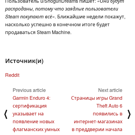
Пользователь u/ShogunDreams пишет:
«Они будут
распроданы, потому что заядлые пользователи
Steam покупают всё».
Ближайшие недели покажут,
насколько успешно в конечном итоге будет
продаваться Steam Machine.
Источник(и)
Reddit
Previous article
Next article
Garmin Enduro 4:
Страницы игры Grand
сертификация
Theft Auto 6
⟨
⟩
указывает на
появились в
появление новых
интернет-магазинах
флагманских умных
в преддверии начала