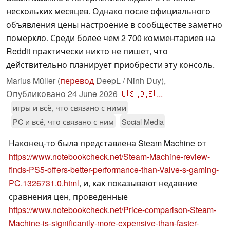
нескольких месяцев. Однако после официального
объявления цены настроение в сообществе заметно
померкло. Среди более чем 2 700 комментариев на
Reddit практически никто не пишет, что
действительно планирует приобрести эту консоль.
Marius Müller (
перевод
DeepL / Ninh Duy),
Опубликовано
24 June 2026
🇺🇸
🇩🇪
...
игры и всё, что связано с ними
PC и всё, что связано с ним
Social Media
Наконец-то была представлена Steam Machine от
https://www.notebookcheck.net/Steam-Machine-review-
finds-PS5-offers-better-performance-than-Valve-s-gaming-
PC.1326731.0.html
, и, как показывают недавние
сравнения цен, проведенные
https://www.notebookcheck.net/Price-comparison-Steam-
Machine-is-significantly-more-expensive-than-faster-