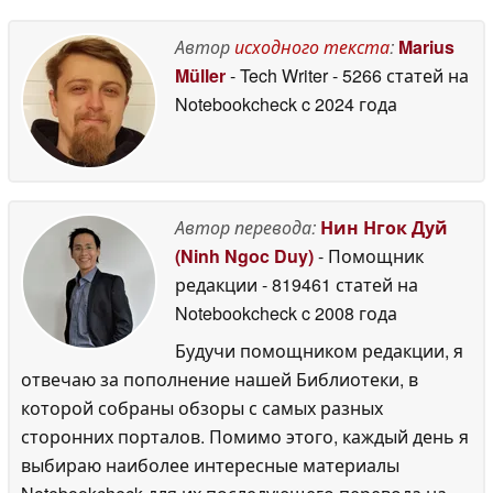
официальным
«VIP-доступом в
системным
ранней версии»
24
требованиям Steam
Автор
исходного текста
:
Marius
June 2026
Machine относится к
Müller
- Tech Writer
- 5266 статей на
категории «Низкий»
Notebookcheck
c 2024 года
уровень
24 June 2026
Автор перевода:
Нин Нгок Дуй
(Ninh Ngoc Duy)
- Помощник
редакции
- 819461 статей на
Notebookcheck
c 2008 года
Будучи помощником редакции, я
отвечаю за пополнение нашей Библиотеки, в
которой собраны обзоры с самых разных
сторонних порталов. Помимо этого, каждый день я
выбираю наиболее интересные материалы