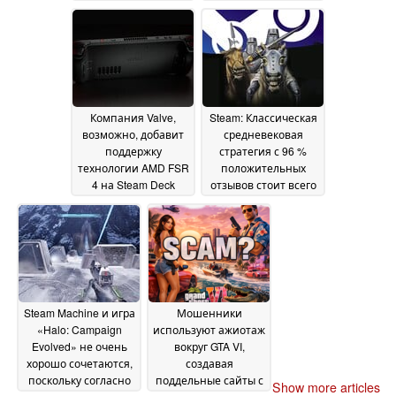
по той же цене
26 June
2026
Компания Valve,
Steam: Классическая
возможно, добавит
средневековая
поддержку
стратегия с 96 %
технологии AMD FSR
положительных
4 на Steam Deck
отзывов стоит всего
через Proton
0,71 доллара
24 June
Experimental
25 June
2026
2026
Steam Machine и игра
Мошенники
«Halo: Campaign
используют ажиотаж
Evolved» не очень
вокруг GTA VI,
хорошо сочетаются,
создавая
поскольку согласно
поддельные сайты с
Show more articles