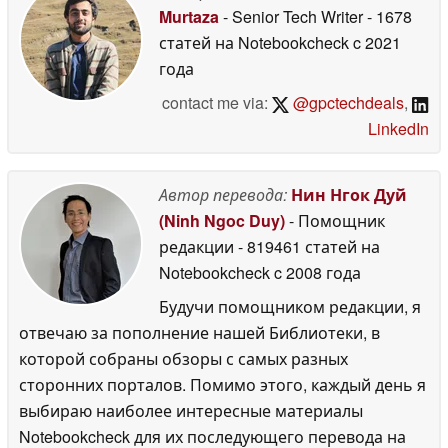
Murtaza
- Senior Tech Writer
- 1678
статей на Notebookcheck
c 2021
года
contact me via:
@gpctechdeals
,
LinkedIn
Автор перевода:
Нин Нгок Дуй
(Ninh Ngoc Duy)
- Помощник
редакции
- 819461 статей на
Notebookcheck
c 2008 года
Будучи помощником редакции, я
отвечаю за пополнение нашей Библиотеки, в
которой собраны обзоры с самых разных
сторонних порталов. Помимо этого, каждый день я
выбираю наиболее интересные материалы
Notebookcheck для их последующего перевода на