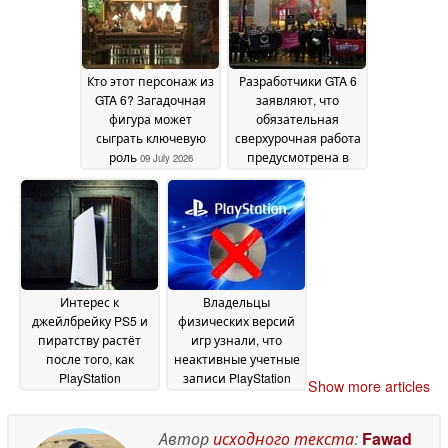
от неё
сокращению
15 July 2026
количества
выгодных
предложений
15 July
Кто этот персонаж из
Разработчики GTA 6
2026
GTA 6? Загадочная
заявляют, что
фигура может
обязательная
сыграть ключевую
сверхурочная работа
роль
предусмотрена в
09 July 2026
контрактах с Rockstar
06 July 2026
Интерес к
Владельцы
джейлбрейку PS5 и
физических версий
пиратству растёт
игр узнали, что
после того, как
неактивные учетные
PlayStation
записи PlayStation
Show more articles
отказалась от
могут быть удалены
выпуска физических
по истечении 3 лет
версий игр
Автор
исходного текста
:
Fawad
06 July 2026
05 July 2026