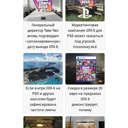
вину на студию
станет дешевле
30 July
19
2026
July 2026
Генеральный
Маркетинговая
директор Take-Two
кампания GTA 6 для
вновь подтвердил
PS5 может оказаться
«запланированную»
под угрозой,
дату выхода GTA 6,
поскольку всё
однако подчеркнул
больше
высокие показатели
разработчиков
продаж GTA Online
жалуются на
18
негативную
July 2026
реакцию со стороны
PlayStation
17 July 2026
Если в игре GTA 6 на
Скидка в размере 20
PS5 и других
евро на предзаказ
консолях будет
GTA 6
зафиксирована
демонстрирует,
частота смены
почему
кадров на уровне 30
исчезновение
FPS, многие игроки
физических игр
сразу же откажутся
приводит к