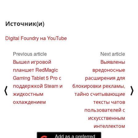
Источник(и)
Digital Foundry на YouTube
Previous article
Next article
Вышел игровой
Выявлены
планшет RedMagic
вредоносные
Gaming Tablet 5 Pro с
расширения для
поддержкой Steam и
блокировки рекламы,
⟨
⟩
жидкостным
тайно считывающие
охлаждением
тексты чатов
пользователей с
искусственным
интеллектом
Add as a preferred