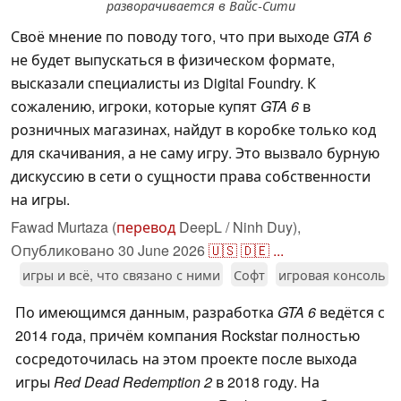
разворачивается в Вайс-Сити
Своё мнение по поводу того, что при выходе
GTA 6
не будет выпускаться в физическом формате,
высказали специалисты из Digital Foundry. К
сожалению, игроки, которые купят
GTA 6
в
розничных магазинах, найдут в коробке только код
для скачивания, а не саму игру. Это вызвало бурную
дискуссию в сети о сущности права собственности
на игры.
Fawad Murtaza (
перевод
DeepL / Ninh Duy),
Опубликовано
30 June 2026
🇺🇸
🇩🇪
...
игры и всё, что связано с ними
Софт
игровая консоль
По имеющимся данным, разработка
GTA 6
ведётся с
2014 года, причём компания Rockstar полностью
сосредоточилась на этом проекте после выхода
игры
Red Dead Redemption 2
в 2018 году. На