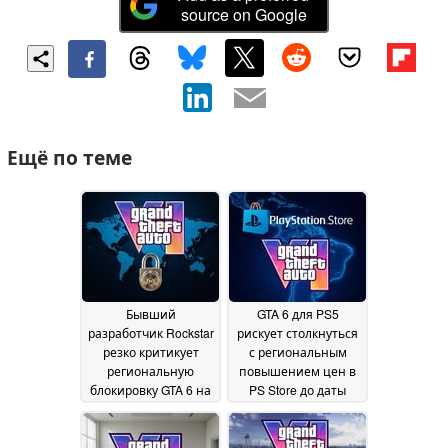
source on Google
Ещё по теме
Бывший
GTA 6 для PS5
разработчик Rockstar
рискует столкнуться
резко критикует
с региональным
региональную
повышением цен в
блокировку GTA 6 на
PS Store до даты
PS5 и выступает в
выпуска, в
защиту дисков,
результате чего
однако не возлагает
физическая версия