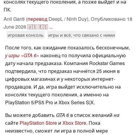
консолях текущего поколения, а позже выйдет и на
ПК.
Anil Ganti (
перевод
DeepL / Ninh Duy),
Опубликовано
18
June 2026
🇺🇸
🇪🇸
...
игровая консоль
игры и всё, что связано с ними
После того, как ожидание показалось бесконечным,
у игры «GTA 6»
наконец-то получила официальную
дату начала предзаказа. Компания Rockstar Games
подтвердила, что предзаказ начнётся 25 июня в
цифровых магазинах и у некоторых интернет-
продавцов. И да, игра выйдет исключительно на
консолях текущего поколения, а именно на
PlayStation 5/PS5 Pro и Xbox Series S|X.
Вы можете добавить
GTA 6
в список желаний
на
сайте
PlayStation Store
и
Xbox Store
. Пока
неизвестно, сможет ли игра в полной мере