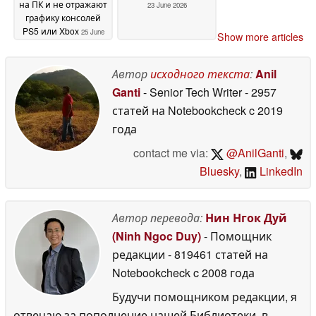
на ПК и не отражают
23 June 2026
графику консолей
PS5 или Xbox
25 June
Show more articles
2026
Автор
исходного текста
:
Anil
Ganti
- Senior Tech Writer
- 2957
статей на Notebookcheck
c 2019
года
contact me via:
@AnilGanti
,
Bluesky
,
LinkedIn
Автор перевода:
Нин Нгок Дуй
(Ninh Ngoc Duy)
- Помощник
редакции
- 819461 статей на
Notebookcheck
c 2008 года
Будучи помощником редакции, я
отвечаю за пополнение нашей Библиотеки, в