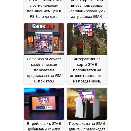
с региональным
вновь подтвердил
повышением цен в
«запланированную»
PS Store до даты
дату выхода GTA 6,
выпуска, в
однако подчеркнул
результате чего
высокие показатели
физическая версия
продаж GTA Online
18
станет дешевле
19
July 2026
July 2026
GameStop отмечает
Интерактивная
крайне низкие
карта GTA 6
показатели
пополняется на
предзаказов на GTA
основе скриншотов
6, при этом
из предзаказов,
покупатели отдают
утечек и трейлеров
предпочтение
29 June 2026
версии Ultimate
Edition без диска
30
June 2026
В трейлерах к GTA 6
Предзаказы на GTA 6
добавлены ссылки
для PS5 превосходят