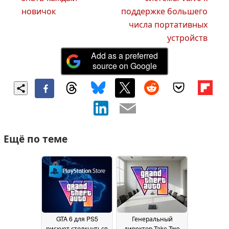
новичок
поддержке большего
числа портативных
устройств
Add as a preferred
source on Google
Ещё по теме
GTA 6 для PS5
Генеральный
рискует столкнуться
директор Take-Two