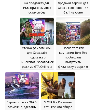
на предзаказ для
продажи версии для
PS5, при этом Xbox
Xbox в соотношении
остался без
6 к 1 на фоне
внимания, а Microsoft
надвигающегося
оспаривает данные
повышения цен на
о разрыве в
консоли
27 June 2026
продажах
29 June 2026
Утечка файлов GTA 6
После того как
для Xbox даёт
компания Take-Two
подсказку о
пообещала
многопользовательском
выпустить
режиме GTA Online
физическую версию
26
GTA 6, предзаказ без
June 2026
диска вызвал
разочарование
25
June 2026
Скриншоты из GTA 6,
У GTA 6 и Росомахи
возможно, сделаны
есть кое-что общее