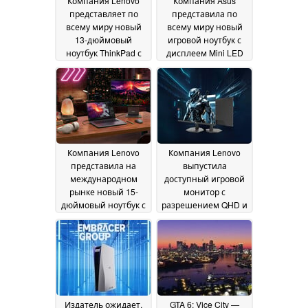
Компания Lenovo
Компания Asus
представляет по
представила по
всему миру новый
всему миру новый
13-дюймовый
игровой ноутбук с
ноутбук ThinkPad с
дисплеем Mini LED
компактным
яркостью 1 600 нит и
корпусом и
графическим
процессорами Intel
процессором
Lunar Lake
мощностью 175 Вт
20 June 2026
19
June 2026
Компания Lenovo
Компания Lenovo
представила на
выпустила
международном
доступный игровой
рынке новый 15-
монитор с
дюймовый ноутбук с
разрешением QHD и
48 ГБ видеопамяти и
частотой
OLED-дисплеем с
обновления 275 Гц
19
частотой
June 2026
обновления 165 Гц
19
June 2026
Издатель ожидает,
GTA 6: Vice City —