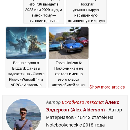
что PS6 выйдет в
Rockstar
2028 или 2029 году, и
демонстрирует
виной тому —
насыщенную,
высокие цены на
оживленную и яркую
память
ночь в «самом
19 June 2026
солнечном месте
Америки»
19 June 2026
Волна слухов о
Forza Horizon 6:
Blizzard: фанаты
Поклонникам не
надеются на «Classic
хватает именно
Plus», «Warcraft 4» и
этого класса
ARPG с Артасом в
автомобилей
18 June
Show more articles
главной роли
18 June
2026
2026
Автор
исходного текста
:
Алекс
Элдерсон (Alex Alderson)
- Автор
материалов
- 15142 статей на
Notebookcheck
c 2018 года