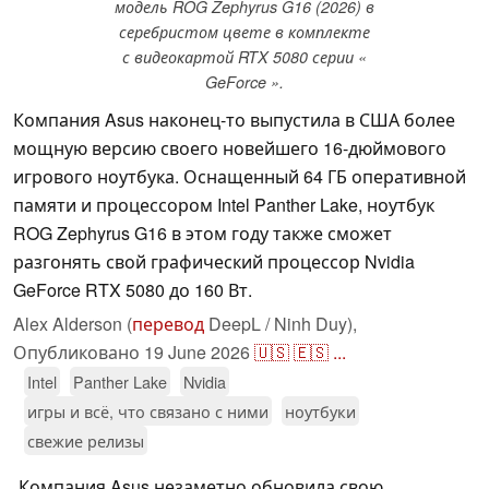
модель ROG Zephyrus G16 (2026) в
серебристом цвете в комплекте
с видеокартой RTX 5080 серии «
GeForce ».
Компания Asus наконец-то выпустила в США более
мощную версию своего новейшего 16-дюймового
игрового ноутбука. Оснащенный 64 ГБ оперативной
памяти и процессором Intel Panther Lake, ноутбук
ROG Zephyrus G16 в этом году также сможет
разгонять свой графический процессор Nvidia
GeForce RTX 5080 до 160 Вт.
Alex Alderson (
перевод
DeepL / Ninh Duy),
Опубликовано
19 June 2026
🇺🇸
🇪🇸
...
Intel
Panther Lake
Nvidia
игры и всё, что связано с ними
ноутбуки
свежие релизы
Компания Asus незаметно обновила свою