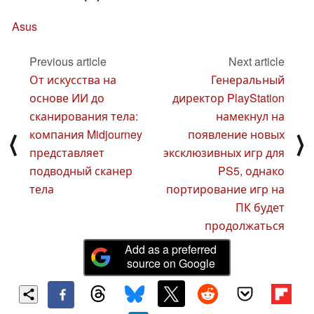
Asus
Previous article
Next article
От искусства на
Генеральный
основе ИИ до
директор PlayStation
сканирования тела:
намекнул на
компания Midjourney
появление новых
⟨
⟩
представляет
эксклюзивных игр для
подводный сканер
PS5, однако
тела
портирование игр на
ПК будет
продолжаться
Add as a preferred
source on Google