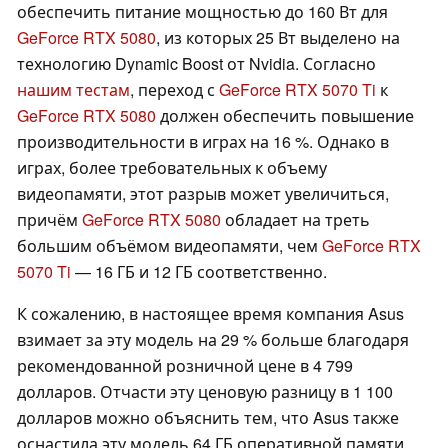
обеспечить питание мощностью до 160 Вт для
GeForce RTX 5080
, из которых 25 Вт выделено на
технологию Dynamic Boost от Nvidia. Согласно
нашим тестам
, переход с
GeForce RTX 5070 Ti
к
GeForce RTX 5080
должен обеспечить повышение
производительности в играх на 16 %. Однако в
играх, более требовательных к объему
видеопамяти, этот разрыв может увеличиться,
причём
GeForce RTX 5080
обладает на треть
большим объёмом видеопамяти, чем
GeForce RTX
5070 Ti
— 16 ГБ и 12 ГБ соответственно.
К сожалению, в настоящее время компания Asus
взимает за эту модель на 29 % больше благодаря
рекомендованной розничной цене в 4 799
долларов. Отчасти эту ценовую разницу в 1 100
долларов можно объяснить тем, что Asus также
оснастила эту модель 64 ГБ оперативной памяти.