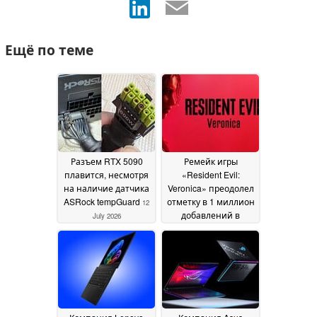
Ещё по теме
Разъем RTX 5090
Ремейк игры
плавится, несмотря
«Resident Evil:
на наличие датчика
Veronica» преодолел
ASRock tempGuard
отметку в 1 миллион
12
добавлений в
July 2026
списки желаний
22
June 2026