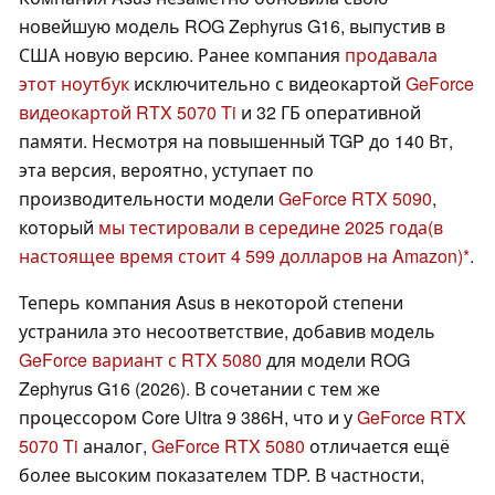
новейшую модель ROG Zephyrus G16, выпустив в
США новую версию. Ранее компания
продавала
этот ноутбук
исключительно с видеокартой
GeForce
видеокартой RTX 5070 Ti
и 32 ГБ оперативной
памяти. Несмотря на повышенный TGP до 140 Вт,
эта версия, вероятно, уступает по
производительности модели
GeForce RTX 5090
,
который
мы тестировали в середине 2025 года
(в
настоящее время стоит 4 599 долларов на Amazon)
.
Теперь компания Asus в некоторой степени
устранила это несоответствие, добавив модель
GeForce вариант с RTX 5080
для модели ROG
Zephyrus G16 (2026). В сочетании с тем же
процессором Core Ultra 9 386H, что и у
GeForce RTX
5070 Ti
аналог,
GeForce RTX 5080
отличается ещё
более высоким показателем TDP. В частности,