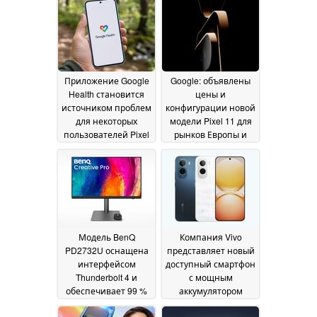
Приложение Google
Google: объявлены
Health становится
цены и
источником проблем
конфигурации новой
для некоторых
модели Pixel 11 для
пользователей Pixel
рынков Европы и
Великобритании
14 July 2026
08
July 2026
Модель BenQ
Компания Vivo
PD2732U оснащена
представляет новый
интерфейсом
доступный смартфон
Thunderbolt 4 и
с мощным
обеспечивает 99 %
аккумулятором
охвата цветовых
емкостью 8 100 мА·ч