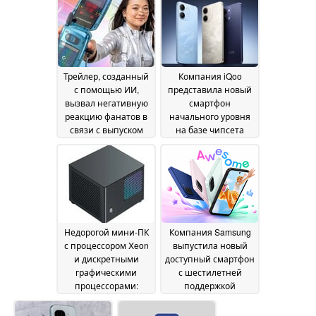
пространств DCI-P3
07 July 2026
и Adobe RGB по цене
среднего ценового
диапазона
07 July 2026
Трейлер, созданный
Компания iQoo
с помощью ИИ,
представила новый
вызвал негативную
смартфон
реакцию фанатов в
начального уровня
связи с выпуском
на базе чипсета
Commodore Callback
Snapdragon 4 Gen 2
03
8020 на фоне
July 2026
снижения цены
04
July 2026
Недорогой мини-ПК
Компания Samsung
с процессором Xeon
выпустила новый
и дискретными
доступный смартфон
графическими
с шестилетней
процессорами:
поддержкой
слишком хорошо,
обновлений
чтобы быть
программного