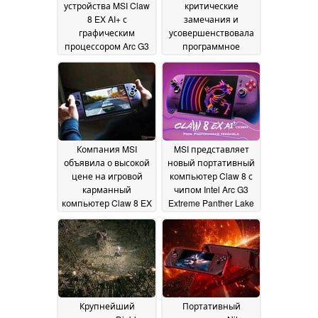
устройства MSI Claw
критические
8 EX AI+ с
замечания и
графическим
усовершенствовала
процессором Arc G3
программное
Extreme просто
обеспечение новой
превосходна, но кто
модели MSI Claw 8
захочет заплатить
EX AI+
25 June 2026
1799 долларов за
портативный
гаджет?
06 July 2026
Компания MSI
MSI представляет
объявила о высокой
новый портативный
цене на игровой
компьютер Claw 8 с
карманный
чипом Intel Arc G3
компьютер Claw 8 EX
Extreme Panther Lake
AI+ с графическим
01 June 2026
процессором Arc G3
Extreme
15 June 2026
Крупнейший
Портативный