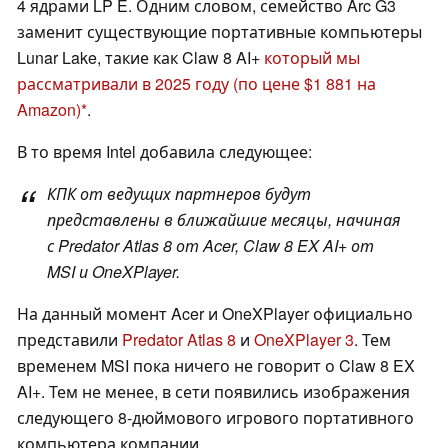
4 ядрами LP E. Одним словом, семейство Arc G3
заменит существующие портативные компьютеры
Lunar Lake, такие как Claw 8 AI+
который мы
рассматривали в 2025 году
(по цене $1 881 на
Amazon)
.
В то время Intel добавила следующее:
КПК от ведущих партнеров будут
представлены в ближайшие месяцы, начиная
с Predator Atlas 8 от Acer, Claw 8 EX AI+ от
MSI и OneXPlayer.
На данный момент Acer и OneXPlayer официально
представили
Predator Atlas 8
и
OneXPlayer 3
. Тем
временем MSI пока ничего не говорит о Claw 8 EX
AI+. Тем не менее, в сети появились изображения
следующего 8-дюймового игрового портативного
компьютера компании.