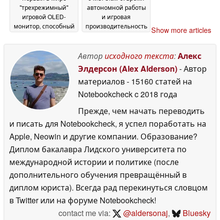
"трехрежимный"
автономной работы
игровой OLED-
и игровая
монитор, способный
производительность
Show more articles
работать с частотой
29 May 2026
до 4K 360 Гц
30 May
Автор
исходного текста
:
Алекс
2026
Элдерсон (Alex Alderson)
- Автор
материалов
- 15160 статей на
Notebookcheck
c 2018 года
Прежде, чем начать переводить
и писать для Notebookcheck, я успел поработать на
Apple, Neowin и другие компании. Образование?
Диплом бакалавра Лидского университета по
международной истории и политике (после
дополнительного обучения превращённый в
диплом юриста). Всегда рад перекинуться словцом
в Twitter или на форуме Notebookcheck!
contact me via:
@aldersonaj
,
Bluesky