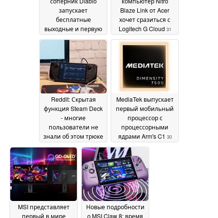
соперник Diablo
компьютер Nitro
запускает
Blaze Link от Acer
бесплатные
хочет сразиться с
выходные и первую
Logitech G Cloud
31
в истории скидку в
May 2026
50%
31 May 2026
Reddit: Скрытая
MediaTek выпускает
функция Steam Deck
первый мобильный
- многие
процессор с
пользователи не
процессорными
знали об этом трюке
ядрами Arm's C1
30
с Bluetooth
30 May 2026
May 2026
MSI представляет
Новые подробности
первый в мире
о MSI Claw 8: время