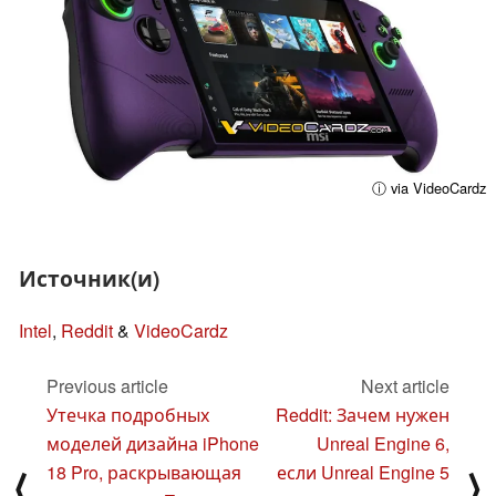
ⓘ via VideoCardz
Источник(и)
Intel
,
Reddit
&
VideoCardz
Previous article
Next article
Утечка подробных
Reddit: Зачем нужен
моделей дизайна iPhone
Unreal Engine 6,
18 Pro, раскрывающая
если Unreal Engine 5
⟨
⟩