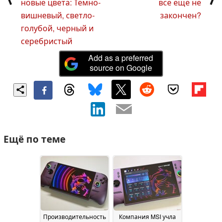
новые цвета: Темно-
все еще не
вишневый, светло-
закончен?
голубой, черный и
серебристый
Add as a preferred
source on Google
Ещё по теме
Производительность
Компания MSI учла