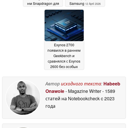
нм Snapdragon для
Samsung
12 April 2026
Android может
имитировать Exynos
22 April 2026
Exynos 2700
появился в раннем
Geekbench и
сравнялся с Exynos
2600 без особых
усилий
09 April 2026
Автор
исходного текста
:
Habeeb
Onawole
- Magazine Writer
- 1589
статей на Notebookcheck
c 2023
года