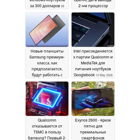
за 300 долларов
2-нм процессор
28
MediaTek,
May 2026
оперативная память
LPDDR6, хранилище
UFS 5.0 и многое
другое
20 May 2026
Новые планшеты
Intel присоединяется
Samsung премиум-
к партии Qualcomm и
класса, как
MediaTek для
предполагается,
питания ноутбуков
будут работать с
Googlebook
13 May 2026
MediaTek до 2026
года
14 May 2026
Qualcomm
Exynos 2600 - яркое
отказывается от
пятно для
TSMC в пользу
премиальных
Samsung? Первый 2-
смартфонов