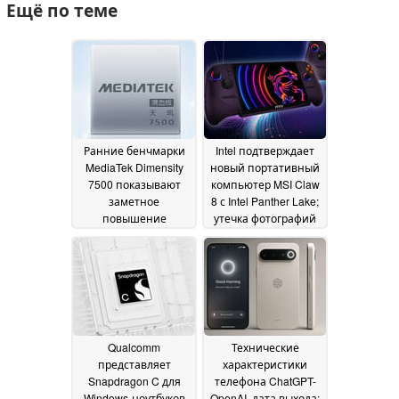
Ещё по теме
Ранние бенчмарки
Intel подтверждает
MediaTek Dimensity
новый портативный
7500 показывают
компьютер MSI Claw
заметное
8 с Intel Panther Lake;
повышение
утечка фотографий
производительности
показывает
процессора
радикальный
31 May 2026
дизайн
29 May 2026
Qualcomm
Технические
представляет
характеристики
Snapdragon C для
телефона ChatGPT-
Windows-ноутбуков
OpenAI, дата выхода: