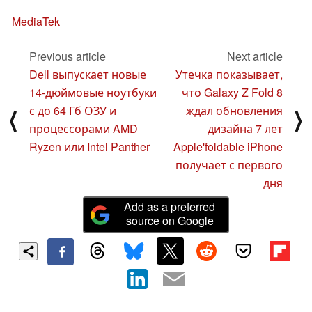
MediaTek
Previous article
Next article
Dell выпускает новые
Утечка показывает,
14-дюймовые ноутбуки
что Galaxy Z Fold 8
с до 64 Гб ОЗУ и
ждал обновления
⟨
⟩
процессорами AMD
дизайна 7 лет
Ryzen или Intel Panther
Apple'foldable iPhone
получает с первого
дня
Add as a preferred
source on Google