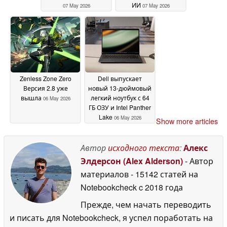
ИИ
07 May 2026
07 May 2026
Zenless Zone Zero
Dell выпускает
Версия 2.8 уже
новый 13-дюймовый
вышла
легкий ноутбук с 64
06 May 2026
ГБ ОЗУ и Intel Panther
Lake
06 May 2026
Show more articles
Автор
исходного текста
:
Алекс
Элдерсон (Alex Alderson)
- Автор
материалов
- 15142 статей на
Notebookcheck
c 2018 года
Прежде, чем начать переводить
и писать для Notebookcheck, я успел поработать на