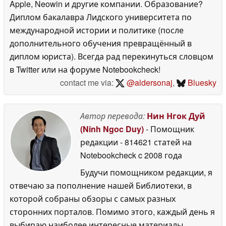
Apple, Neowin и другие компании. Образование?
Диплом бакалавра Лидского университета по
международной истории и политике (после
дополнительного обучения превращённый в
диплом юриста). Всегда рад перекинуться словцом
в Twitter или на форуме Notebookcheck!
contact me via:
@aldersonaj
,
Bluesky
Автор перевода:
Нин Нгок Дуй
(Ninh Ngoc Duy)
- Помощник
редакции
- 814621 статей на
Notebookcheck
c 2008 года
Будучи помощником редакции, я
отвечаю за пополнение нашей Библиотеки, в
которой собраны обзоры с самых разных
сторонних порталов. Помимо этого, каждый день я
выбираю наиболее интересные материалы