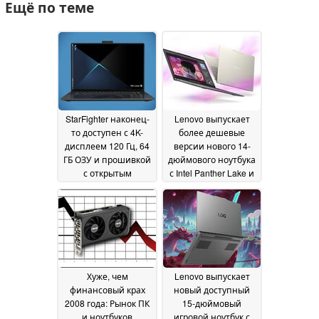
Ещё по теме
StarFighter наконец-
Lenovo выпускает
то доступен с 4K-
более дешевые
дисплеем 120 Гц, 64
версии нового 14-
ГБ ОЗУ и прошивкой
дюймового ноутбука
с открытым
с Intel Panther Lake и
исходным кодом
32 ГБ ОЗУ
08
08 May 2026
May 2026
Хуже, чем
Lenovo выпускает
финансовый крах
новый доступный
2008 года: Рынок ПК
15-дюймовый
и ноутбуков
игровой ноутбук с