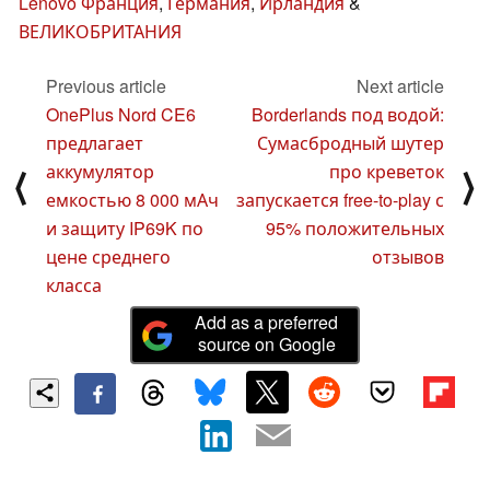
Lenovo Франция
,
Германия
,
Ирландия
&
ВЕЛИКОБРИТАНИЯ
Previous article
Next article
OnePlus Nord CE6
Borderlands под водой:
предлагает
Сумасбродный шутер
аккумулятор
про креветок
⟨
⟩
емкостью 8 000 мАч
запускается free-to-play с
и защиту IP69K по
95% положительных
цене среднего
отзывов
класса
Add as a preferred
source on Google