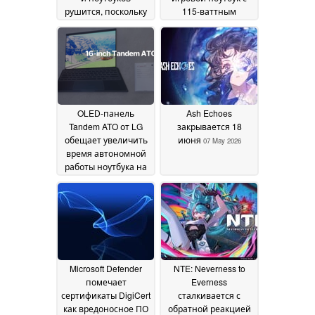
рушится, поскольку
115-ваттным
производители
графическим
материнских плат,
процессором
07 May
как сообщается,
2026
сокращают объемы
поставок
07 May 2026
OLED-панель
Ash Echoes
Tandem ATO от LG
закрывается 18
обещает увеличить
июня
07 May 2026
время автономной
работы ноутбука на
2,3 часа
07 May 2026
Microsoft Defender
NTE: Neverness to
помечает
Everness
сертификаты DigiCert
сталкивается с
как вредоносное ПО
обратной реакцией