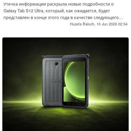
Утечка информации раскрыла новые подробности о
Galaxy Tab S12 Ultra, который, как ожидается, будет
представлен в конце этого года в качестве следующего
флагманского планшета Samsung. Утечка говорит о том,
Huzefa Baloch,
10 Jun 2026 02:54
что планшет может не претерпеть значительных
изменений в емкости батареи или размере дисплея по
сравнению с предшественником.