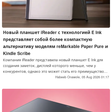
Новый планшет iReader с технологией E Ink
представляет собой более компактную
альтернативу моделям reMarkable Paper Pure и
Kindle Scribe
Компания iReader представила новый планшет E Ink для
создания заметок, дисплей которого меньше, чем у
конкурентов, однако это может стать его преимуществом.
Устройство оснащено 8,2-дюймовым дисплеем Carta 1300,
Habeeb Onawole,
05 Aug 2026 01:17
поддерживает работу со стилусом и вскоре поступит в
продажу в Китае.