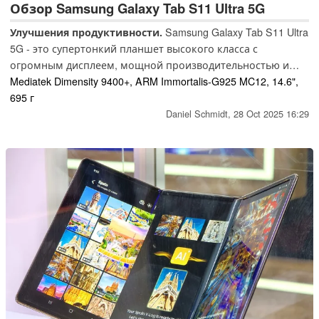
Обзор Samsung Galaxy Tab S11 Ultra 5G
Улучшения продуктивности.
Samsung Galaxy Tab S11 Ultra
5G - это супертонкий планшет высокого класса с
огромным дисплеем, мощной производительностью и
универсальными функциями. Будь то работа, творчество
Mediatek Dimensity 9400+, ARM Immortalis-G925 MC12, 14.6",
или развлечения, он призван установить новые
695 г
стандарты. Мы проверили, действительно ли он способен
Daniel Schmidt,
28 Oct 2025 16:29
оправдать эти высокие ожидания.