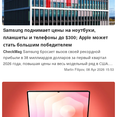
Samsung поднимает цены на ноутбуки,
планшеты и телефоны до $300; Apple может
стать большим победителем
CheckMag
Samsung бросает вызов своей рекордной
прибыли в 38 миллиардов долларов за первый квартал
2026 года, повышая цены на весь модельный ряд в США.
Серия Galaxy Book5 подорожала на 300 долларов, а цены
Martin Filipov,
08 Apr 2026 15:53
на планшеты Galaxy Tab выросли на 100 долларов.
Учитывая наличие MacBook Neo за $599 и новых ноутбуков
Asus Zenbook, агрессивное повышение цен на старое
оборудование может подтолкнуть лояльных
пользователей Samsung к конкурентам.