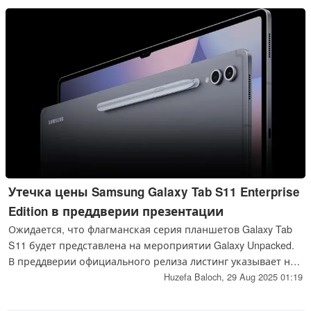
Утечка цены Samsung Galaxy Tab S11 Enterprise
Edition в преддверии презентации
Ожидается, что флагманская серия планшетов Galaxy Tab
S11 будет представлена на мероприятии Galaxy Unpacked.
В преддверии официального релиза листинг указывает на
возможность появления Tab S11 Enterprise Edition наряду
Huzefa Baloch,
29 Aug 2025 01:19
со стандартной и Ultra моделями. Ценовая информация
говорит о том, что линейка будет начинаться от $809 и