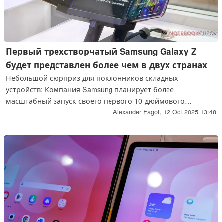
Первый трехстворчатый Samsung Galaxy Z
будет представлен более чем в двух странах
Небольшой сюрприз для поклонников складных
устройств: Компания Samsung планирует более
масштабный запуск своего первого 10-дюймового
планшета с двойным складыванием, чем предполагалось
Alexander Fagot,
12 Oct 2025 13:48
ранее. По сообщениям СМИ, это уже подтверждено, что
значительно увеличивает шансы на появление более
доступного конкурента для Mate XTs от Huawei.