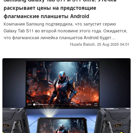
раскрывает цены на предстоящие
флагманские планшеты Android
Компания Samsung подтвердила, что запустит серию
Galaxy Tab S11 во второй половине этого года. Ожидается,
что флагманская линейка планшетов Android будет
включать Tab S11 и Tab S11 Ultra. Новая утечка
Huzefa Baloch,
25 Aug 2025 04:01
информации раскрыла их цены в США.