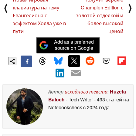
⟨
⟩
клавиатура на тему
Champion Edition с
Евангелиона с
золотой отделкой и
эффектом Холла уже в
более высокой
пути
ценой
Add as a preferred
source on Google
Автор
исходного текста
:
Huzefa
Baloch
- Tech Writer
- 493 статей на
Notebookcheck
c 2024 года