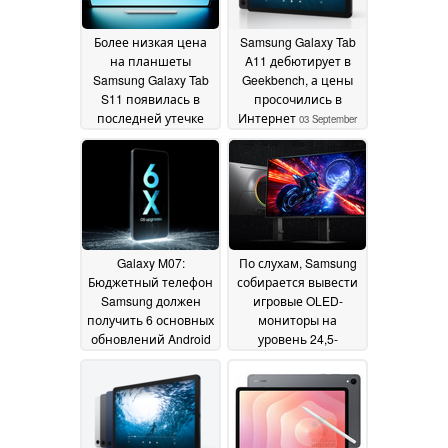
Более низкая цена
Samsung Galaxy Tab
на планшеты
A11 дебютирует в
Samsung Galaxy Tab
Geekbench, а цены
S11 появилась в
просочились в
последней утечке
Интернет
03 September
информации
04
2025
September 2025
Galaxy M07:
По слухам, Samsung
Бюджетный телефон
собирается вывести
Samsung должен
игровые OLED-
получить 6 основных
мониторы на
обновлений Android
уровень 24,5-
дюймовых
29 August 2025
мониторов с
будущим
поколением QD-
OLED
29 August 2025