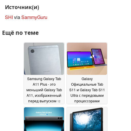
Источник(и)
SHI
via
SammyGuru
Ещё по теме
Samsung Galaxy Tab
Galaxy
A11 Plus - это
Официальные Tab
меньший Galaxy Tab
S11 и Galaxy Tab S11
A11, изображенный
Ultra с передовыми
перед выпуском
процессорами
12
MediaTek, экраном
September 2025
AMOLED и
расширением
microSD
04 September
2025