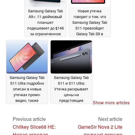
Samsung Galaxy Tab
Новая утечка
A9+: 11-дюймовый
говорит о том, что
планшет
Samsung Galaxy Tab
подешевеет до $146
S11 превзойдет
за ограниченное
Galaxy Tab S9 в
время
нескольких
28 August 2025
ключевых областях
28 August 2025
Samsung Galaxy Tab
Samsung Galaxy Tab
S11 Ultra подробно
S11 и S11 Ultra:
описан в новых
Утечка раскрывает
утечках промо-
цены на
видео, также
предстоящие
Show more articles
указаны полные
флагманские
характеристики
планшеты Android
25
устройства
Previous article
Next article
28 August
August 2025
2025
Chilkey Slice68 HE:
GameSir Nova 2 Lite
Новая игровая
получит версию