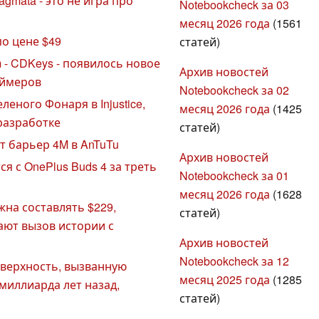
gmata - это не игра про
Notebookcheck за 03
месяц 2026 года
(1561
по цене $49
статей)
 - CDKeys - появилось новое
Архив новостей
еймеров
Notebookcheck за 02
еного Фонаря в Injustice,
месяц 2026 года
(1425
 разработке
статей)
ет барьер 4M в AnTuTu
Архив новостей
тся с OnePlus Buds 4 за треть
Notebookcheck за 01
месяц 2026 года
(1628
жна составлять $229,
статей)
ают вызов истории с
Архив новостей
Notebookcheck за 12
верхность, вызванную
месяц 2025 года
(1285
миллиарда лет назад,
статей)