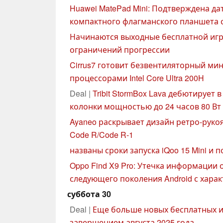
Huawei MatePad Mini: Подтверждена да
компактного флагманского планшета 
Начинаются выходные бесплатной игры в
ограничений прогрессии
Cirrus7 готовит безвентиляторный мини-
процессорами Intel Core Ultra 200H
Deal |
Tribit StormBox Lava дебютирует
колонки мощностью до 24 часов 80 Вт
Ayaneo раскрывает дизайн ретро-руко
Code R/Code R-1
названы сроки запуска iQoo 15 Mini и 
Oppo Find X9 Pro: Утечка информации
следующего поколения Android с хара
суббота 30
Deal |
Еще больше новых бесплатных и
завершением августа 2025 года