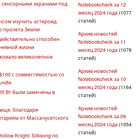
я сенсорными экранами под
Notebookcheck за 12
месяц 2024 года
(1077
статей)
нсом изучить астероид
о пролета Земли
Архив новостей
о действительно способен
Notebookcheck за 11
дневной жизни
месяц 2024 года
(1078
иковало великолепное
статей)
Архив новостей
$100 с совместимостью со
Notebookcheck за 10
undle
месяц 2024 года
(1164
25 Вт были замечены в
статей)
Архив новостей
ище, благодаря
Notebookcheck за 09
тареям от Массачусетского
месяц 2024 года
(1054
статей)
low Knight: Silksong по