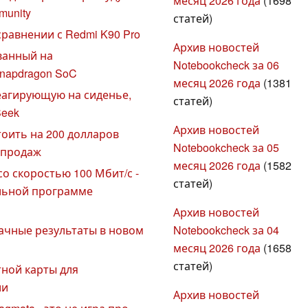
месяц 2026 года
(1698
munity
статей)
сравнении с Redmi K90 Pro
Архив новостей
ованный на
Notebookcheck за 06
napdragon SoC
месяц 2026 года
(1381
 реагирующую на сиденье,
статей)
Seek
Архив новостей
тоить на 200 долларов
Notebookcheck за 05
е продаж
месяц 2026 года
(1582
 со скоростью 100 Мбит/с -
статей)
альной программе
Архив новостей
Notebookcheck за 04
начные результаты в новом
месяц 2026 года
(1658
статей)
тной карты для
ии
Архив новостей