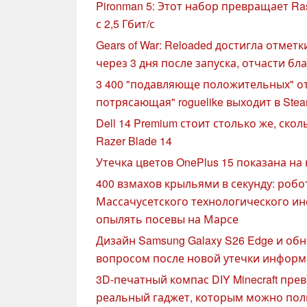
Pironman 5: Этот набор превращает Ra
с 2,5 Гбит/с
Gears of War: Reloaded достигла отмет
через 3 дня после запуска, отчасти бл
3 400 "подавляюще положительных" от
потрясающая" roguelike выходит в Stea
Dell 14 Premium стоит столько же, ск
Razer Blade 14
Утечка цветов OnePlus 15 показана на
400 взмахов крыльями в секунду: роб
Массачусетского технологического и
опылять посевы на Марсе
Дизайн Samsung Galaxy S26 Edge и об
вопросом после новой утечки инфор
3D-печатный компас DIY Minecraft пре
реальный гаджет, которым можно пол