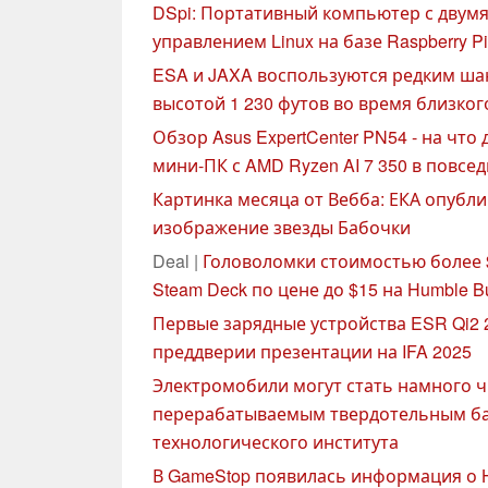
DSpi: Портативный компьютер с двум
управлением Linux на базе Raspberry Pi
ESA и JAXA воспользуются редким ша
высотой 1 230 футов во время близког
Обзор Asus ExpertCenter PN54 - на чт
мини-ПК с AMD Ryzen AI 7 350 в повсе
Картинка месяца от Вебба: ЕКА опубл
изображение звезды Бабочки
Deal |
Головоломки стоимостью более 
Steam Deck по цене до $15 на Humble B
Первые зарядные устройства ESR Qi2 
преддверии презентации на IFA 2025
Электромобили могут стать намного ч
перерабатываемым твердотельным ба
технологического института
В GameStop появилась информация о Hol