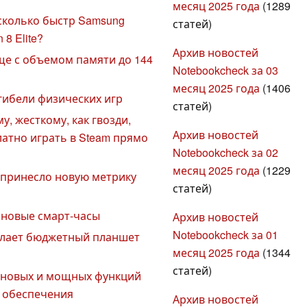
месяц 2025 года
(1289
сколько быстр Samsung
статей)
8 Elite?
Архив новостей
ще с объемом памяти до 144
Notebookcheck за 03
месяц 2025 года
(1406
гибели физических игр
статей)
у, жесткому, как гвозди,
Архив новостей
латно играть в Steam прямо
Notebookcheck за 02
месяц 2025 года
(1229
o принесло новую метрику
статей)
а новые смарт-часы
Архив новостей
Notebookcheck за 01
делает бюджетный планшет
месяц 2025 года
(1344
статей)
о новых и мощных функций
 обеспечения
Архив новостей