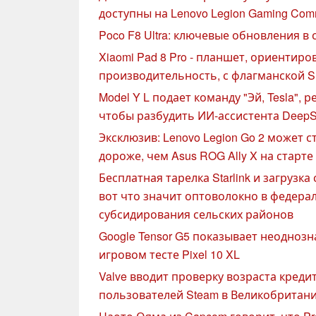
доступны на Lenovo Legion Gaming Com
Poco F8 Ultra: ключевые обновления в 
Xiaomi Pad 8 Pro - планшет, ориентир
производительность, с флагманской S
Model Y L подает команду "Эй, Tesla",
чтобы разбудить ИИ-ассистента Deep
Эксклюзив: Lenovo Legion Go 2 может с
дороже, чем Asus ROG Ally X на старт
Бесплатная тарелка Starlink и загрузка
вот что значит оптоволокно в федер
субсидирования сельских районов
Google Tensor G5 показывает неодноз
игровом тесте Pixel 10 XL
Valve вводит проверку возраста креди
пользователей Steam в Великобритан