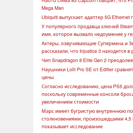
Наото Ояма из Capcom говорит, что Pra
Mega Man
Ubiquiti выпускает адаптер 5G Ethernet 
У популярного продавца ключей Steam
имя, которое вызвало недоумение у г
Актеры, озвучивающие Супермена и Зел
рассказали, что Injustice 3 находится в
Чип Snapdragon 8 Elite Gen 2 преодоле
Наушники Lolli Pro SE от Edifier сравня
цены
Согласно исследованию, цена PS5 дол
поскольку современные консоли брос
увеличением стоимости
Марс имеет бугристую внутреннюю по
столкновениями, произошедшими 4,5 
показывает исследование