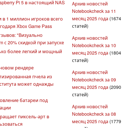
spberry Pi 5 в настоящий NAS
Архив новостей
Notebookcheck за 11
месяц 2025 года
(1674
ки в 1 миллион игроков всего
статей)
агодаря Xbox Game Pass
зывов: "Визуально
Архив новостей
m с 20% скидкой при запуске
Notebookcheck за 10
олько более легкий и мощный
месяц 2025 года
(1804
статей)
 новом рендере
Архив новостей
отизированная пчела из
Notebookcheck за 09
нститута может однажды
месяц 2025 года
(2090
статей)
новление батареи под
Архив новостей
мации
Notebookcheck за 08
вращает пиксель-арт в
месяц 2025 года
(1779
ьзоваться