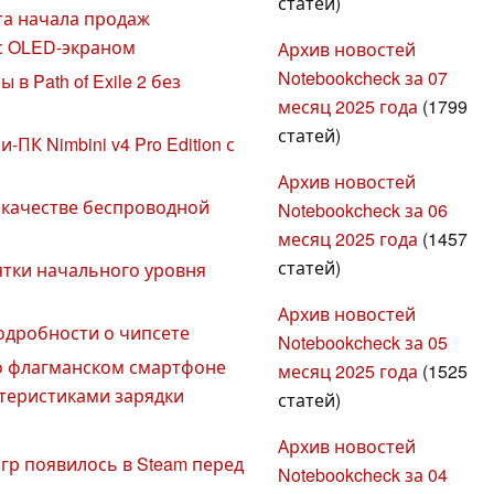
статей)
та начала продаж
с OLED-экраном
Архив новостей
Notebookcheck за 07
 Path of Exile 2 без
месяц 2025 года
(1799
статей)
ПК Nimbini v4 Pro Edition с
Архив новостей
 в качестве беспроводной
Notebookcheck за 06
месяц 2025 года
(1457
статей)
ятки начального уровня
Архив новостей
подробности о чипсете
Notebookcheck за 05
 о флагманском смартфоне
месяц 2025 года
(1525
ктеристиками зарядки
статей)
Архив новостей
гр появилось в Steam перед
Notebookcheck за 04