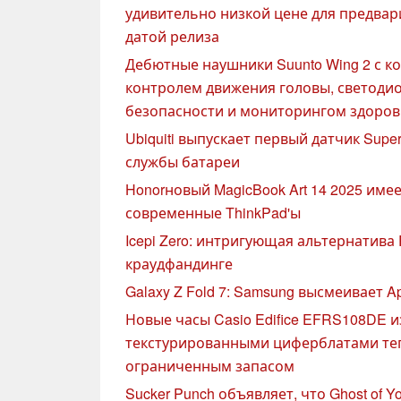
удивительно низкой цене для предвар
датой релиза
Дебютные наушники Suunto Wing 2 с к
контролем движения головы, светод
безопасности и мониторингом здоро
Ubiquiti выпускает первый датчик Supe
службы батареи
Honorновый MagicBook Art 14 2025 име
современные ThinkPad'ы
Icepi Zero: интригующая альтернатива 
краудфандинге
Galaxy Z Fold 7: Samsung высмеивает 
Новые часы Casio Edifice EFRS108DE 
текстурированными циферблатами теп
ограниченным запасом
Sucker Punch объявляет, что Ghost of Y