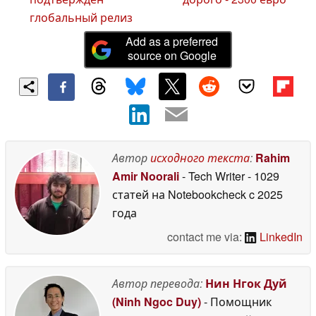
глобальный релиз
Add as a preferred
source on Google
Автор
исходного текста
:
Rahim
Amir Noorali
- Tech Writer
- 1029
статей на Notebookcheck
c 2025
года
contact me via:
LinkedIn
Автор перевода:
Нин Нгок Дуй
(Ninh Ngoc Duy)
- Помощник