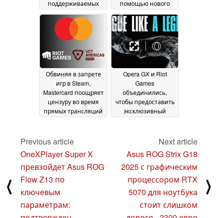
поддерживаемых
помощью нового
компьютерах
обновления
28 June
Vanguard
2026
22 May 2026
Обвиняя в запрете
Opera GX и Riot
игр в Steam,
Games
Mastercard поощряет
объединились,
цензуру во время
чтобы предоставить
прямых трансляций
эксклюзивный
ВКТ Riot Games
контент,
10
предназначенный
August 2025
для игроков и
Previous article
Next article
фанатов LoL
12
OneXPlayer Super X
Asus ROG Strix G18
September 2024
превзойдет Asus ROG
2025 с графическим
Flow Z13 по
процессором RTX
⟨
⟩
ключевым
5070 для ноутбука
параметрам:
стоит слишком
подтвержден
дорого - 2300 евро