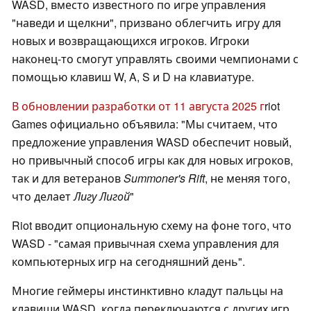
WASD, вместо известного по игре управления
"наведи и щелкни", призвано облегчить игру для
новых и возвращающихся игроков. Игроки
наконец-то смогут управлять своими чемпионами с
помощью клавиш W, A, S и D на клавиатуре.
В обновлении разработки от 11 августа 2025 г
riot
Games официально объявила: "Мы считаем, что
предложение управления WASD обеспечит новый,
но привычный способ игры как для новых игроков,
так и для ветеранов
Summoner's Rift
, не меняя того,
что делает
Лигу Лигой
"
Riot вводит опциональную схему на фоне того, что
WASD - "самая привычная схема управления для
компьютерных игр на сегодняшний день".
Многие геймеры инстинктивно кладут пальцы на
клавиши WASD, когда переключаются с других игр