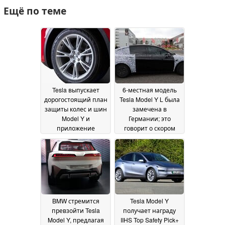
Ещё по теме
Tesla выпускает
6-местная модель
дорогостоящий план
Tesla Model Y L была
защиты колес и шин
замечена в
Model Y и
Германии; это
приложение
говорит о скором
реферального кода
запуске в Европе
13
после заказа
17 August
August 2025
2025
BMW стремится
Tesla Model Y
превзойти Tesla
получает награду
Model Y, предлагая
IIHS Top Safety Pick+