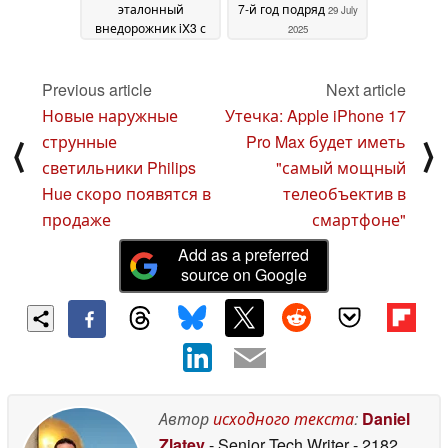
эталонный
7-й год подряд
29 July
внедорожник iX3 с
2025
увеличенным
запасом хода и
комфортом Neue
Previous article
Next article
Klasse
04 August 2025
Новые наружные
Утечка: Apple iPhone 17
струнные
Pro Max будет иметь
⟨
⟩
светильники Philips
"самый мощный
Hue скоро появятся в
телеобъектив в
продаже
смартфоне"
Add as a preferred
source on Google
Автор
исходного текста
:
Daniel
Zlatev
- Senior Tech Writer
- 2182