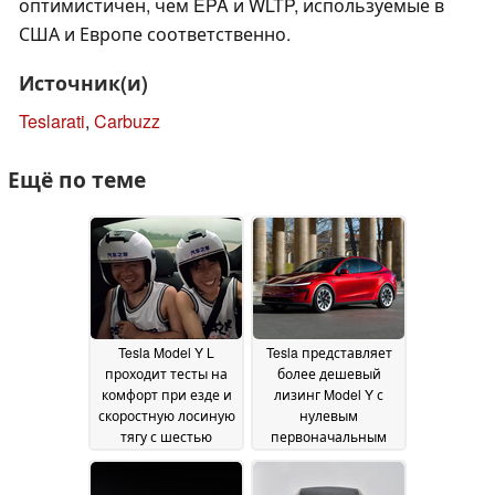
оптимистичен, чем EPA и WLTP, используемые в
США и Европе соответственно.
Источник(и)
Teslarati
,
Carbuzz
Ещё по теме
Tesla Model Y L
Tesla представляет
проходит тесты на
более дешевый
комфорт при езде и
лизинг Model Y с
скоростную лосиную
нулевым
тягу с шестью
первоначальным
взрослыми в 3-
взносом для
рядном
сертифицированных