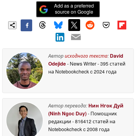
Add as a preferred
source on Google
Автор
исходного текста
:
David
Odejide
- News Writer
- 395 статей
на Notebookcheck
c 2024 года
Автор перевода:
Нин Нгок Дуй
(Ninh Ngoc Duy)
- Помощник
редакции
- 816412 статей на
Notebookcheck
c 2008 года