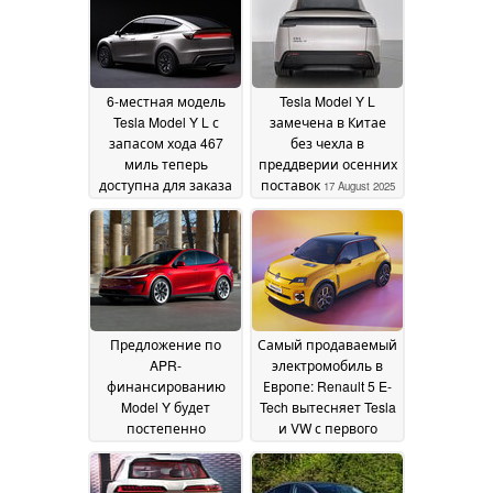
внедорожнике
подержанных
20
автомобилей
August 2025
20 August
2025
6-местная модель
Tesla Model Y L
Tesla Model Y L с
замечена в Китае
запасом хода 467
без чехла в
миль теперь
преддверии осенних
доступна для заказа
поставок
17 August 2025
в Китае по цене
$47000
19 August 2025
Предложение по
Самый продаваемый
APR-
электромобиль в
финансированию
Европе: Renault 5 E-
Model Y будет
Tech вытесняет Tesla
постепенно
и VW с первого
отменено, поскольку
места
13 August 2025
Tesla переносит
предложение по