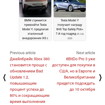
бесплатной
пожизненной
зарядке
Supercharging на
BMW стремится
Tesla Model Y
Model X
16 August 2025
превзойти Tesla
получает награду
Model Y, предлагая
IIHS Top Safety Pick+
эталонный
7-й год подряд
29 July
внедорожник iX3 с
2025
увеличенным
запасом хода и
комфортом Neue
Previous article
Next article
Klasse
04 August 2025
Джейлбрейк Xbox 360
8BitDo Pro 3 уже
становится проще с
доступен для покупки в
обновлением Bad
США, но в Европе и
⟨
⟩
Update 1.2,
Великобритании
повышающим
придется подождать
процент успеха до
до 10 октября
80% и сокращающим
время выполнения