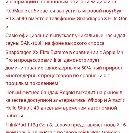
информации с подробным описанием дизайна
RedMagic собирается выпустить игровой ноутбук
RTX 5090 вместе с телефоном Snapdragon 8 Elite Gen
5
Casio официально выпускает уникальные часы для
сауны SAN-100H на фоне высокого спроса
Snapdragon X2 Elite Extreme в сравнении с Apple M4
Pro и процессорами Intel демонстрирует
доминирование одноядерных и 50%-ный прирост
многоядерных процессоров по сравнению с
прошлым поколением
Новый фитнес-бандаж Rogbid выходит на рынок в
качестве доступной альтернативы Whoop и Amazfit
Helio Strap с 40-дневным временем автономной
работы
ThinkPad T16g Gen 3: Lenovo представляет новый 16-
дюймовый ThinkPad с поддержкой Nvidia GeForce