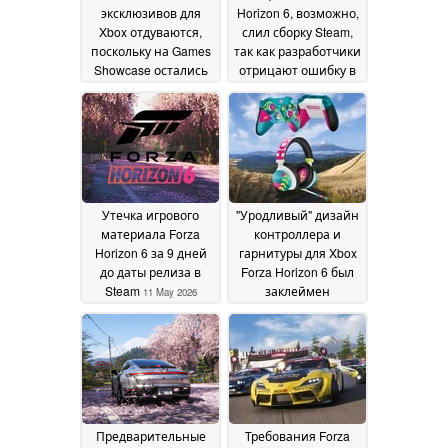
эксклюзивов для
Horizon 6, возможно,
Xbox отдуваются,
слил сборку Steam,
поскольку на Games
так как разработчики
Showcase остались
отрицают ошибку в
кроссплатформенные
предварительной
игры для PS5
загрузке
30 May
12 May 2026
2026
Утечка игрового
"Уродливый" дизайн
материала Forza
контроллера и
Horizon 6 за 9 дней
гарнитуры для Xbox
до даты релиза в
Forza Horizon 6 был
Steam
заклеймен
11 May 2026
поклонниками
гоночных игр
21 April
2026
Предварительные
Требования Forza