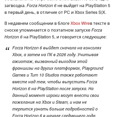
загвоздка.
Forza Horizon 6
не выйдет на PlayStation 5
в первый день, в отличие от PC и Xbox Series S|X.
В недавнем сообщении в блоге
Xbox Wire
в тексте в
сноске упоминается о поэтапном запуске
Forza
Horizon 6
на PlayStation 5, и говорится следующее:
Forza Horizon 6
выйдет сначала на консолях
Xbox, а затем на ПК в 2026 году. Учитывая
ажиотаж, вызванный выходом этой
франшизы на других платформах, Playground
Games и Turn 10 Studios также работают
вместе над тем, чтобы выпустить
Forza
Horizon 6
на PlayStation после запуска. На
данный момент игроки могут внести свои
пожелания на Xbox и Steam, и нам не
терпится узнать больше подробностей о
Forza Horizon 6
в начале следующего года.