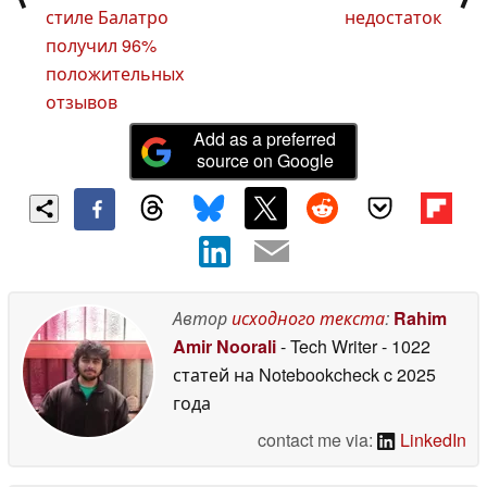
стиле Балатро
недостаток
получил 96%
положительных
отзывов
Add as a preferred
source on Google
Автор
исходного текста
:
Rahim
Amir Noorali
- Tech Writer
- 1022
статей на Notebookcheck
c 2025
года
contact me via:
LinkedIn