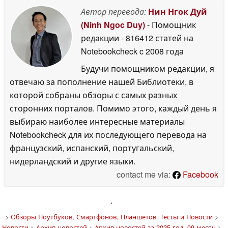
Автор перевода:
Нин Нгок Дуй
(Ninh Ngoc Duy)
- Помощник
редакции
- 816412 статей на
Notebookcheck
c 2008 года
Будучи помощником редакции, я
отвечаю за пополнение нашей Библиотеки, в
которой собраны обзоры с самых разных
сторонних порталов. Помимо этого, каждый день я
выбираю наиболее интересные материалы
Notebookcheck для их последующего перевода на
французский, испанский, португальский,
нидерландский и другие языки.
contact me via:
Facebook
'
>
Обзоры Ноутбуков, Смартфонов, Планшетов. Тесты и Новости
>
Новости
>
Архив новостей
>
Архив новостей за 2025 год, 09 месяц
>