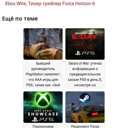
Xbox Wire
,
Тизер-трейлер Forza Horizon 6
Ещё по теме
Бывший
Gears of War: утечка
руководитель
информации о
PlayStation заявляет,
предварительном
что AAA-игры для
заказе PS5 в день E,
PS5, такие как «God
несмотря на
of War», привели к
призывы к
закрытию Japan
эксклюзивным играм
Studio
для Xbox
28 July 2026
07 June 2026
Поклонники
Рецензент Forza