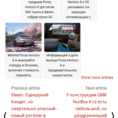
продажи Forza
Horizon 6 к ПК
Horizon 6 достигли
указывают на
500 тысяч в Steam,
хорошую
собрав около 30
оптимизацию с
миллионов долларов
поддержкой
до запуска
бюджетных сборок
19 April 2026
26
March 2026
Wishlist Forza Horizon
Информация о дате
6 и выиграйте
выхода Forza Horizon
поездку в Японию,
6 и
включая стоимость
предварительном
перелета,
заказе могла
Show more articles
проживание в отеле
просочиться до
и многое другое
начала Xbox
24
Previous article
Next article
Developer Direct
February 2026
14
Steam: Однорукий
У конструкции GMK
January 2026
бандит, но
NucBox K12 есть
смертельно опасный -
небольшой, но
⟨
⟩
новый рогелик в
раздражающий