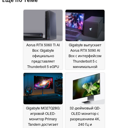
Aorus RTX 5060 Ti AI
Gigabyte выпускает
Box: Gigabyte
Aorus RTX 5090 AI
официально
Box с интерфейсом
представляет
Thunderbolt 5 с
Thunderbolt 5 eGPU
минимальной
после
потерей
первоначальной
производительности
демонстрации
RTX 5090
23
23 September
September 2025
2025
Gigabyte MO27Q28G:
32-дюймовый QD-
игровой OLED-
OLED монитор с
монитор Primary
разрешением 4K,
Tandem достигает
240 Гц и