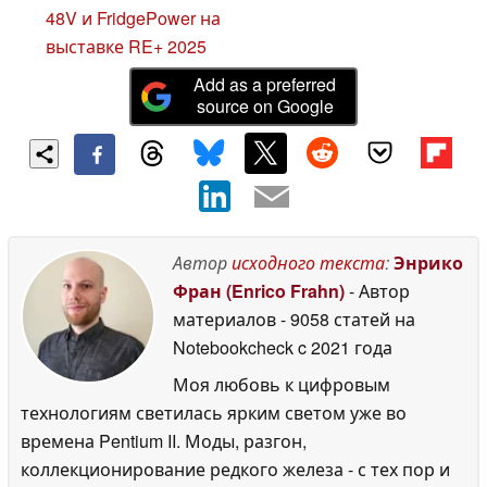
48V и FridgePower на
выставке RE+ 2025
Add as a preferred
source on Google
Автор
исходного текста
:
Энрико
Фран (Enrico Frahn)
- Автор
материалов
- 9058 статей на
Notebookcheck
c 2021 года
Моя любовь к цифровым
технологиям светилась ярким светом уже во
времена Pentium II. Моды, разгон,
коллекционирование редкого железа - с тех пор и