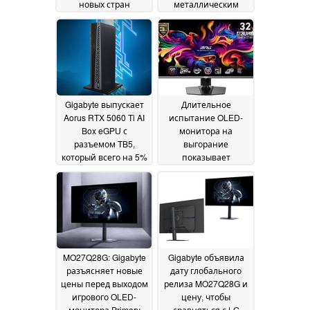
новых стран
металлическим
благодаря раннему
корпусом:
релизу в Еврозоне
MasterBeast No. 32
22
представлен на
September 2025
сайте Apple
16
September 2025
Gigabyte выпускает
Длительное
Aorus RTX 5060 Ti AI
испытание OLED-
Box eGPU с
монитора на
разъемом TB5,
выгорание
который всего на 5%
показывает
медленнее
видимые проблемы,
настольной модели
но геймерам
беспокоиться не о
13 September 2025
чем
11 September 2025
MO27Q28G: Gigabyte
Gigabyte объявила
разъясняет новые
дату глобального
цены перед выходом
релиза MO27Q28G и
игрового OLED-
цену, чтобы
монитора Primary
сравняться с LG