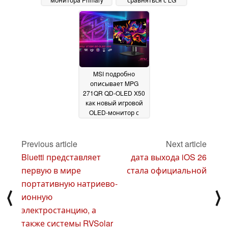
Tandem в сентябре
UltraGear OLED
2025 года
27GX700A
28 August 2025
23 August
2025
MSI подробно
описывает MPG
271QR QD-OLED X50
как новый игровой
OLED-монитор с
частотой 500 Гц,
конкурирующий с
недавними
Previous article
Next article
моделями Asus,
Bluetti представляет
дата выхода iOS 26
Gigabyte и Samsung
первую в мире
стала официальной
21 August 2025
портативную натриево-
⟨
⟩
ионную
электростанцию, а
также системы RVSolar