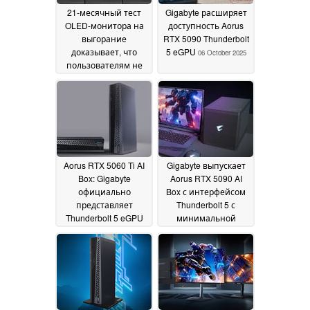
21-месячный тест
Gigabyte расширяет
OLED-монитора на
доступность Aorus
выгорание
RTX 5090 Thunderbolt
доказывает, что
5 eGPU
06 October 2025
пользователям не
стоит бояться
деградации панели
09 December 2025
Aorus RTX 5060 Ti AI
Gigabyte выпускает
Box: Gigabyte
Aorus RTX 5090 AI
официально
Box с интерфейсом
представляет
Thunderbolt 5 с
Thunderbolt 5 eGPU
минимальной
после
потерей
первоначальной
производительности
демонстрации
RTX 5090
23
23 September
September 2025
2025