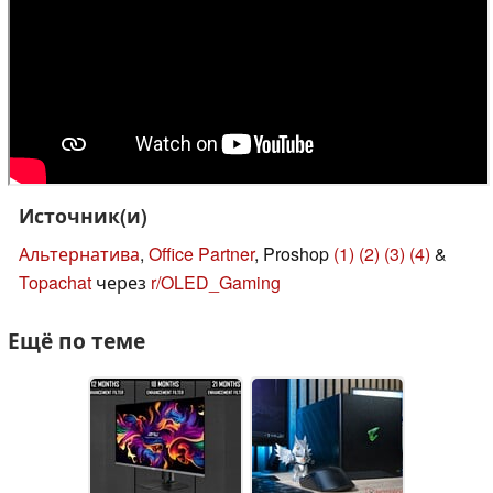
Источник(и)
Альтернатива
,
Office Partner
, Proshop
(1)
(2)
(3)
(4)
&
Topachat
через
r/OLED_Gaming
Ещё по теме