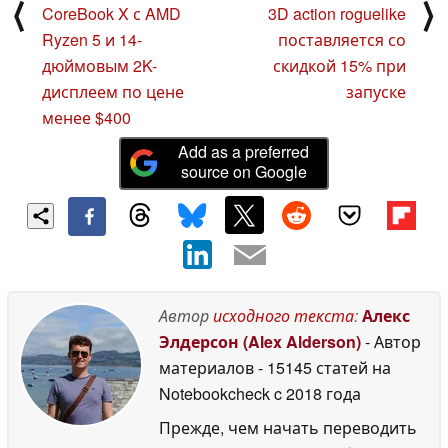
⟨
⟩
CoreBook X с AMD
3D action roguelike
Ryzen 5 и 14-
поставляется со
дюймовым 2K-
скидкой 15% при
дисплеем по цене
запуске
менее $400
Add as a preferred
source on Google
Автор
исходного текста
:
Алекс
Элдерсон (Alex Alderson)
- Автор
материалов
- 15145 статей на
Notebookcheck
c 2018 года
Прежде, чем начать переводить