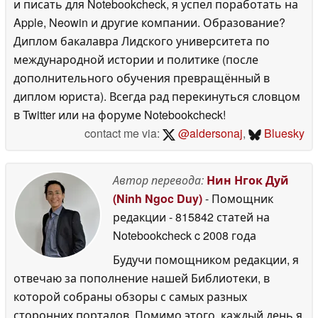
и писать для Notebookcheck, я успел поработать на
Apple, Neowin и другие компании. Образование?
Диплом бакалавра Лидского университета по
международной истории и политике (после
дополнительного обучения превращённый в
диплом юриста). Всегда рад перекинуться словцом
в Twitter или на форуме Notebookcheck!
contact me via:
@aldersonaj
,
Bluesky
Автор перевода:
Нин Нгок Дуй
(Ninh Ngoc Duy)
- Помощник
редакции
- 815842 статей на
Notebookcheck
c 2008 года
Будучи помощником редакции, я
отвечаю за пополнение нашей Библиотеки, в
которой собраны обзоры с самых разных
сторонних порталов. Помимо этого, каждый день я