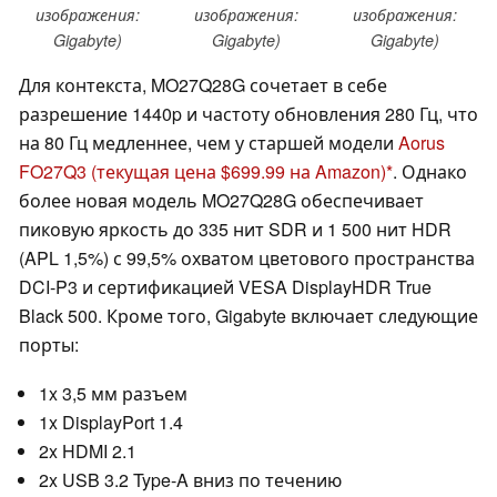
изображения:
изображения:
изображения:
Gigabyte)
Gigabyte)
Gigabyte)
Для контекста, MO27Q28G сочетает в себе
разрешение 1440p и частоту обновления 280 Гц, что
на 80 Гц медленнее, чем у старшей модели
Aorus
FO27Q3
(текущая цена $699.99 на Amazon)
. Однако
более новая модель MO27Q28G обеспечивает
пиковую яркость до 335 нит SDR и 1 500 нит HDR
(APL 1,5%) с 99,5% охватом цветового пространства
DCI-P3 и сертификацией VESA DisplayHDR True
Black 500. Кроме того, Gigabyte включает следующие
порты:
1x 3,5 мм разъем
1x DisplayPort 1.4
2x HDMI 2.1
2x USB 3.2 Type-A вниз по течению