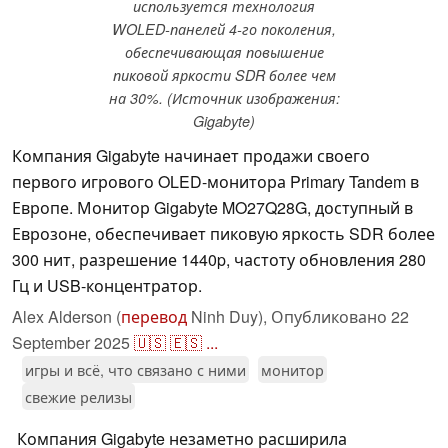
используется технология
WOLED-панелей 4-го поколения,
обеспечивающая повышение
пиковой яркости SDR более чем
на 30%. (Источник изображения:
Gigabyte)
Компания Gigabyte начинает продажи своего
первого игрового OLED-монитора Primary Tandem в
Европе. Монитор Gigabyte MO27Q28G, доступный в
Еврозоне, обеспечивает пиковую яркость SDR более
300 нит, разрешение 1440p, частоту обновления 280
Гц и USB-концентратор.
Alex Alderson (
перевод
Ninh Duy),
Опубликовано
22
September 2025
🇺🇸
🇪🇸
...
игры и всё, что связано с ними
монитор
свежие релизы
Компания Gigabyte незаметно расширила