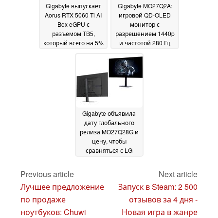
Gigabyte выпускает
Gigabyte MO27Q2A:
Aorus RTX 5060 Ti AI
игровой QD-OLED
Box eGPU с
монитор с
разъемом TB5,
разрешением 1440p
который всего на 5%
и частотой 280 Гц
медленнее
запущен в продажу
настольной модели
10 September 2025
13 September 2025
Gigabyte объявила
дату глобального
релиза MO27Q28G и
цену, чтобы
сравняться с LG
UltraGear OLED
27GX700A
23 August
Previous article
Next article
2025
Лучшее предложение
Запуск в Steam: 2 500
по продаже
отзывов за 4 дня -
ноутбуков: Chuwi
Новая игра в жанре