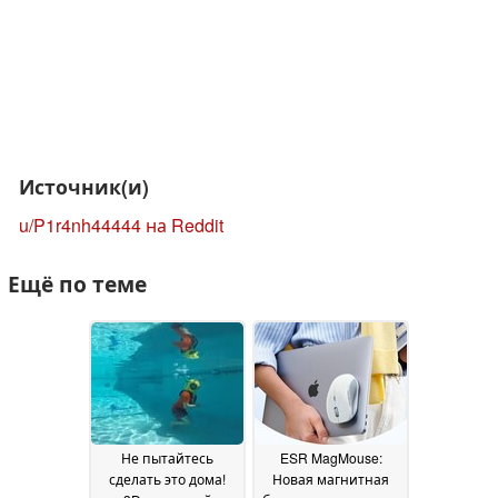
Источник(и)
u/P1r4nh44444 на Reddit
Ещё по теме
Не пытайтесь
ESR MagMouse:
сделать это дома!
Новая магнитная