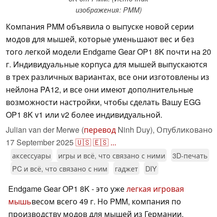
изображения: PMM)
Компания PMM объявила о выпуске новой серии
модов для мышей, которые уменьшают вес и без
того легкой модели Endgame Gear OP1 8K почти на 20
г. Индивидуальные корпуса для мышей выпускаются
в трех различных вариантах, все они изготовлены из
нейлона PA12, и все они имеют дополнительные
возможности настройки, чтобы сделать Вашу EGG
OP1 8K v1 или v2 более индивидуальной.
Julian van der Merwe (
перевод
Ninh Duy),
Опубликовано
17 September 2025
🇺🇸
🇪🇸
...
аксессуары
игры и всё, что связано с ними
3D-печать
PC и всё, что связано с ним
гаджет
DIY
Endgame Gear OP1 8K - это уже
легкая игровая
мышь
весом всего 49 г. Но PMM, компания по
производству модов для мышей из Германии,