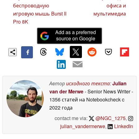
беспроводную
офиса и
игровую мышь Burst II
мультимедиа
Pro 8K
Add as a preferred
source on Google
Автор
исходного текста
:
Julian
van der Merwe
- Senior News Writer
-
1356 статей на Notebookcheck
c
2022 года
contact me via:
@NGC_1275
,
julian_vandermerwe
,
LinkedIn