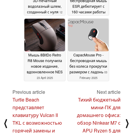
3D-печатный
беспроводная мышь
водолазный шлем,
ESR дебютирует с
созданный с нуля
160 часами работы
12
от аккумулятора и
March 2026
встроенным кабелем
для зарядки
28 April
2025
Мышь 8BitDo Retro
CapacMouse Pro -
R8 Mouse получила
беспроводная мышь
новое издание,
без колеса прокрутки
вдохновленное NES
размером с ладонь
03
23 April 2025
February 2025
Previous article
Next article
Turtle Beach
Тихий бюджетный
представляет
мини-ПК для
клавиатуру Vulcan II
домашнего офиса:
⟨
⟩
TKL с возможностью
обзор Ninkear M7 с
горячей замены и
APU Ryzen 5 для