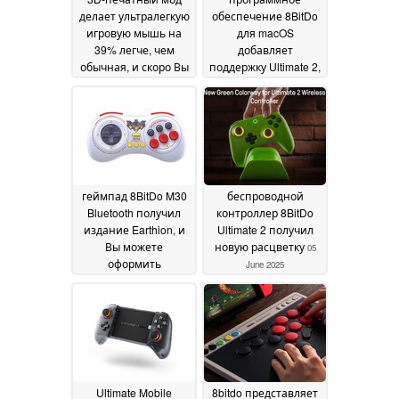
делает ультралегкую
обеспечение 8BitDo
игровую мышь на
для macOS
39% легче, чем
добавляет
обычная, и скоро Вы
поддержку Ultimate 2,
сможете ее купить
Ultimate 2C и др
17
27
September 2025
June 2025
геймпад 8BitDo M30
беспроводной
Bluetooth получил
контроллер 8BitDo
издание Earthion, и
Ultimate 2 получил
Вы можете
новую расцветку
05
оформить
June 2025
предварительный
заказ на него уже
сейчас
14 June 2025
Ultimate Mobile
8bitdo представляет