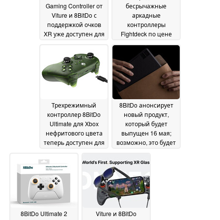
Gaming Controller от
бесрычажные
Viture и 8BitDo с
аркадные
поддержкой очков
контроллеры
XR уже доступен для
Fightdeck по цене
покупки за $79
менее $100
28 May
17 May 2025
2025
Трехрежимный
8BitDo анонсирует
контроллер 8BitDo
новый продукт,
Ultimate для Xbox
который будет
нефритового цвета
выпущен 16 мая;
теперь доступен для
возможно, это будет
покупки со
контроллер без
стартовой скидкой
рычага
16
15 May 2025
May 2025
8BitDo Ultimate 2
Viture и 8BitDo