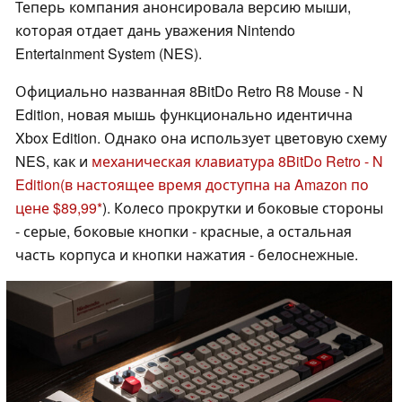
Теперь компания анонсировала версию мыши,
которая отдает дань уважения Nintendo
Entertainment System (NES).
Официально названная 8BitDo Retro R8 Mouse - N
Edition, новая мышь функционально идентична
Xbox Edition. Однако она использует цветовую схему
NES, как и
механическая клавиатура 8BitDo Retro - N
Edition
(в настоящее время доступна на Amazon по
цене $89,99
). Колесо прокрутки и боковые стороны
- серые, боковые кнопки - красные, а остальная
часть корпуса и кнопки нажатия - белоснежные.