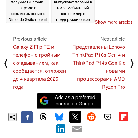
получил Bluetooth-
выпускают первый в
версию с
мире мобильный
совместимостью с
контроллер с
Nintendo Switch
поддержкой очков
16 April
Show more articles
XR
2025
08 April 2025
Previous article
Next article
Galaxy Z Flip FE и
Представлены Lenovo
телефон с тройным
ThinkPad P16s Gen 4 и
⟨
⟩
складыванием, как
ThinkPad P14s Gen 6 с
сообщается, отложен
новыми
до 4 квартала 2025
процессорами AMD
года
Ryzen Pro
Add as a preferred
source on Google