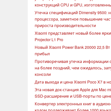
конструкций CPU и GPU, изготовленн
Утечка спецификаций Dimensity 9500: 
процессора, заметное повышение ча
прироста производительности
Xiaomi представляет новый более ярки
Projector L1 Pro
Новый Xiaomi Power Bank 20000 22,5 В
прибыл
Противоречивая утечка информации о 
на более поздний, чем ожидалось, за
консоли
Дата выхода и цена Xiaomi Poco X7 в н
Эта новая док-станция Apple для Mac m
SSD-расширение и USB-порты по цене
Конвертер электронных книг в аудиок
кодом поддерживает более 1000 язык