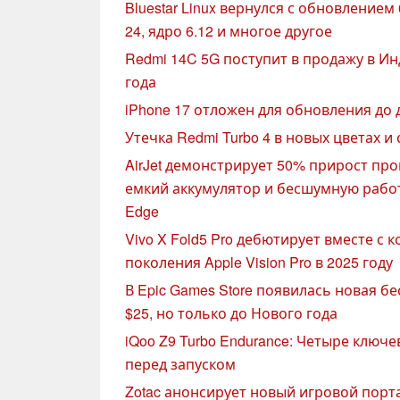
Bluestar Linux вернулся с обновлением 6.1
24, ядро 6.12 и многое другое
Redmi 14C 5G поступит в продажу в Ин
года
iPhone 17 отложен для обновления до д
Утечка Redmi Turbo 4 в новых цветах 
AirJet демонстрирует 50% прирост пр
емкий аккумулятор и бесшумную работ
Edge
Vivo X Fold5 Pro дебютирует вместе с 
поколения Apple Vision Pro в 2025 году
В Epic Games Store появилась новая б
$25, но только до Нового года
iQoo Z9 Turbo Endurance: Четыре клю
перед запуском
Zotac анонсирует новый игровой пор