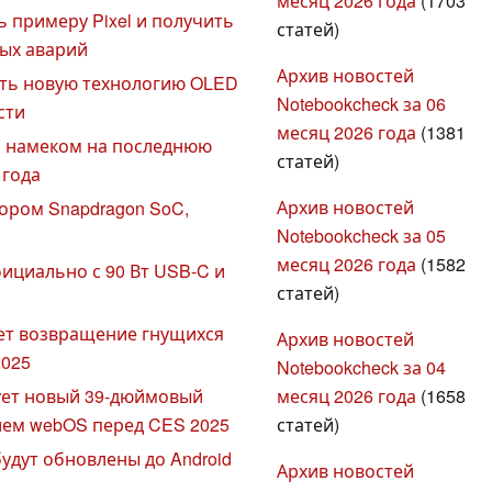
месяц 2026 года
(1703
 примеру Pixel и получить
статей)
ых аварий
Архив новостей
ить новую технологию OLED
Notebookcheck за 06
сти
месяц 2026 года
(1381
м намеком на последнюю
статей)
 года
Архив новостей
сором Snapdragon SoC,
Notebookcheck за 05
месяц 2026 года
(1582
ициально с 90 Вт USB-C и
статей)
ует возвращение гнущихся
Архив новостей
2025
Notebookcheck за 04
месяц 2026 года
(1658
рует новый 39-дюймовый
статей)
ием webOS перед CES 2025
будут обновлены до Android
Архив новостей