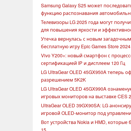
Samsung Galaxy S25 может последовать
функцию распознавания автомобильн
Телевизоры LG 2025 года могут получ
для повышения яркости и эффективно
Утечка вернулась с новым загадочны
бесплатную игру Epic Games Store 2024
Vivo Y200+: новый смартфон с процес
сертификацией IP и дисплеем 120 Гц
LG UltraGear OLED 45GX950A теперь оф
разрешением 5K2K
LG UltraGear OLED 45GX990A ознамен
игровых мониторов на выставке CES 
UltraGear OLED 39GX90SA: LG анонси
игровой OLED-монитор под управлен
Вот устройства Nokia и HMD, которые 
15