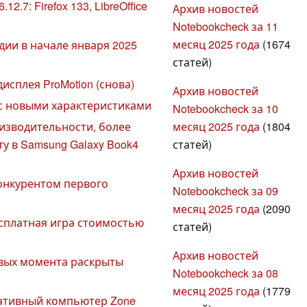
2.7: Firefox 133, LibreOffice
Архив новостей
Notebookcheck за 11
месяц 2025 года
(1674
дии в начале января 2025
статей)
исплея ProMotion (снова)
Архив новостей
и с новыми характеристиками
Notebookcheck за 10
месяц 2025 года
(1804
оизводительности, более
статей)
у в Samsung Galaxy Book4
Архив новостей
конкурентом первого
Notebookcheck за 09
месяц 2025 года
(2090
есплатная игра стоимостью
статей)
Архив новостей
чевых момента раскрыты
Notebookcheck за 08
месяц 2025 года
(1779
тативный компьютер Zone