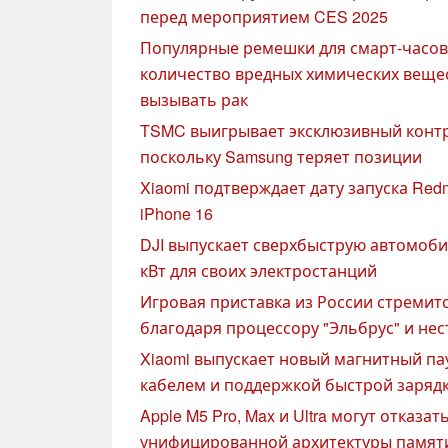
перед мероприятием CES 2025
Популярные ремешки для смарт-часо
количество вредных химических вещес
вызывать рак
TSMC выигрывает эксклюзивный контрак
поскольку Samsung теряет позиции
Xiaomi подтверждает дату запуска Redm
iPhone 16
DJI выпускает сверхбыструю автомоб
кВт для своих электростанций
Игровая приставка из России стремитс
благодаря процессору "Эльбрус" и не
Xiaomi выпускает новый магнитный па
кабелем и поддержкой быстрой зарядк
Apple M5 Pro, Max и Ultra могут отказа
унифицированной архитектуры памяти