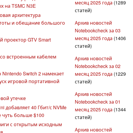
месяц 2025 года
(1289
ых на TSMC N3E
статей)
новая архитектура
Архив новостей
стоты и обещание большого
Notebookcheck за 03
месяц 2025 года
(1406
й проектор GTV Smart
статей)
т со встроенным кабелем
Архив новостей
Notebookcheck за 02
Nintendo Switch 2 намекает
месяц 2025 года
(1229
пуск игровой портативной
статей)
Архив новостей
овой утечке
Notebookcheck за 01
ini добавляет 40 Гбит/с NVMe
месяц 2025 года
(1344
 чуть больше $100
статей)
ниги с открытым исходным
Архив новостей
ов