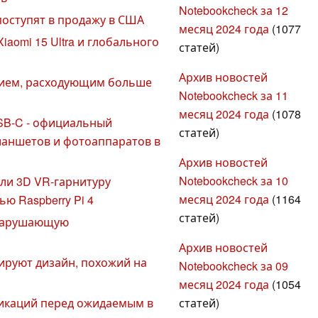
Notebookcheck за 12
поступят в продажу в США
месяц 2024 года
(1077
iaomi 15 Ultra и глобального
статей)
Архив новостей
ением, расходующим больше
Notebookcheck за 11
месяц 2024 года
(1078
USB-C - официальный
статей)
планшетов и фотоаппаратов в
Архив новостей
Notebookcheck за 10
ли 3D VR-гарнитуру
месяц 2024 года
(1164
ю Raspberry Pi 4
статей)
 нарушающую
Архив новостей
ируют дизайн, похожий на
Notebookcheck за 09
месяц 2024 года
(1054
статей)
фикаций перед ожидаемым в