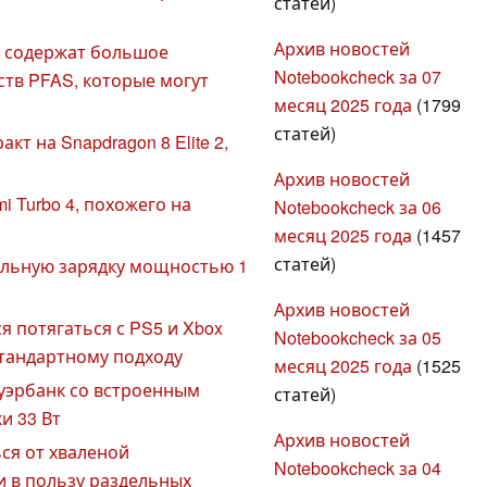
статей)
Архив новостей
в содержат большое
Notebookcheck за 07
тв PFAS, которые могут
месяц 2025 года
(1799
статей)
т на Snapdragon 8 Elite 2,
Архив новостей
i Turbo 4, похожего на
Notebookcheck за 06
месяц 2025 года
(1457
статей)
ильную зарядку мощностью 1
Архив новостей
я потягаться с PS5 и Xbox
Notebookcheck за 05
стандартному подходу
месяц 2025 года
(1525
уэрбанк со встроенным
статей)
и 33 Вт
Архив новостей
ться от хваленой
Notebookcheck за 04
 в пользу раздельных