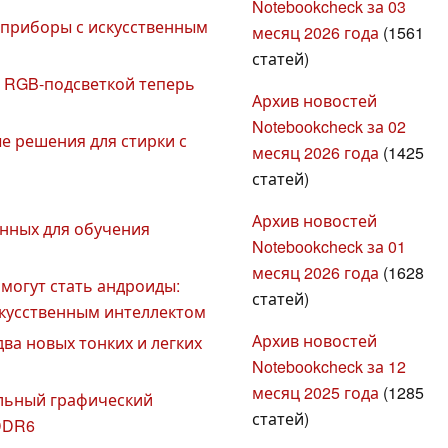
Notebookcheck за 03
 приборы с искусственным
месяц 2026 года
(1561
статей)
м и RGB-подсветкой теперь
Архив новостей
Notebookcheck за 02
е решения для стирки с
месяц 2026 года
(1425
а
статей)
Архив новостей
анных для обучения
Notebookcheck за 01
месяц 2026 года
(1628
могут стать андроиды:
статей)
кусственным интеллектом
Архив новостей
два новых тонких и легких
Notebookcheck за 12
месяц 2025 года
(1285
альный графический
статей)
DDR6