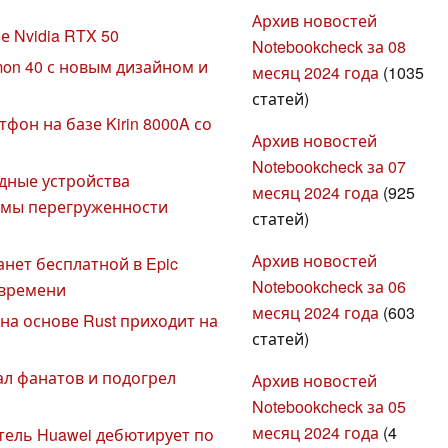
Архив новостей
 Nvidia RTX 50
Notebookcheck за 08
on 40 с новым дизайном и
месяц 2024 года
(1035
статей)
тфон на базе Kirin 8000A со
Архив новостей
Notebookcheck за 07
ядные устройства
месяц 2024 года
(925
емы перегруженности
статей)
Архив новостей
анет бесплатной в Epic
Notebookcheck за 06
 времени
месяц 2024 года
(603
на основе Rust приходит на
статей)
л фанатов и подогрел
Архив новостей
Notebookcheck за 05
месяц 2024 года
(4
ель Huawei дебютирует по