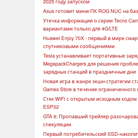
2025 году запуском
Asus готовит мини-ПК ROG NUC на базе
Утечка информации о серии Tecno Cam
вариантами только для 4G/LTE
Huawei Enjoy 70X - первый в мире смар
спутниковыми сообщениями
Tesla устанавливает портативные зар
MegapackChargers для решения пробл
зарядных станций в праздничные дни
Новая игра в жанре экшн-стратегии ст
Games Store в течение ограниченного
Стек WiFi с открытым исходным кодом 
ESP32
GTA 6: Пропавший трейлер разочарова
спекуляции
Первый потребительский SSD-накопит