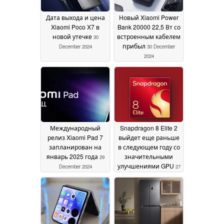
Дата выхода и цена
Новый Xiaomi Power
Xiaomi Poco X7 в
Bank 20000 22,5 Вт со
новой утечке
встроенным кабелем
30
прибыл
December 2024
30 December
2024
Международный
Snapdragon 8 Elite 2
релиз Xiaomi Pad 7
выйдет еще раньше
запланирован на
в следующем году со
январь 2025 года
значительными
29
улучшениями GPU
December 2024
27
December 2024