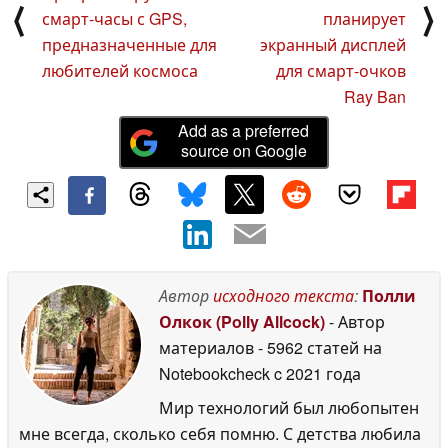
⟨
⟩
смарт-часы с GPS,
планирует
предназначенные для
экранный дисплей
любителей космоса
для смарт-очков
Ray Ban
Add as a preferred
source on Google
Автор
исходного текста
:
Полли
Олкок (Polly Allcock)
- Автор
материалов
- 5962 статей на
Notebookcheck
c 2021 года
Мир технологий был любопытен
мне всегда, сколько себя помню. С детства любила