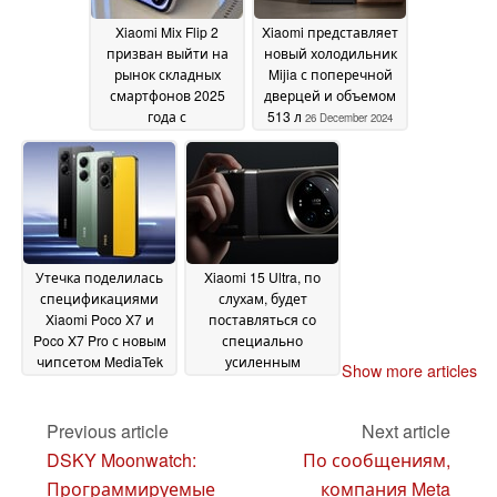
Xiaomi Mix Flip 2
Xiaomi представляет
призван выйти на
новый холодильник
рынок складных
Mijia с поперечной
смартфонов 2025
дверцей и объемом
года с
513 л
26 December 2024
обновлениями Elite
27 December 2024
Утечка поделилась
Xiaomi 15 Ultra, по
спецификациями
слухам, будет
Xiaomi Poco X7 и
поставляться со
Poco X7 Pro с новым
специально
чипсетом MediaTek
усиленным
Show more articles
Dimensity 8400 Ultra
дисплеем и
24
обновленным
December 2024
набором для
Previous article
Next article
фотосъемки
24
DSKY Moonwatch:
По сообщениям,
December 2024
Программируемые
компания Meta