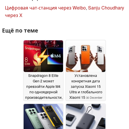
Цифровая чат-станция через Weibo
,
Sanju Choudhary
через X
Ещё по теме
Snapdragon 8 Elite
Установлена
Gen 2 может
конкретная дата
превзойти Apple M4
запуска Xiaomi 15
по одноядерной
Ultra и глобального
производительности,
Xiaomi 15
30 December
утверждает
2024
надежный источник
04 January 2025