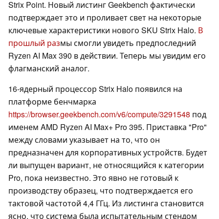
Strix Point. Новый листинг Geekbench фактически
подтверждает это и проливает свет на некоторые
ключевые характеристики нового SKU Strix Halo.
В
прошлый раз
мы смогли увидеть предпоследний
Ryzen AI Max 390 в действии. Теперь мы увидим его
флагманский аналог.
16-ядерный процессор Strix Halo появился на
платформе бенчмарка
https://browser.geekbench.com/v6/compute/3291548
под
именем AMD Ryzen AI Max+ Pro 395. Приставка "Pro"
между словами указывает на то, что он
предназначен для корпоративных устройств. Будет
ли выпущен вариант, не относящийся к категории
Pro, пока неизвестно. Это явно не готовый к
производству образец, что подтверждается его
тактовой частотой 4,4 ГГц. Из листинга становится
ясно, что система была испытательным стендом