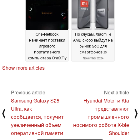
Rembrandt и
процессором AMD
поддержкой Wi-Fi 6E
Ryzen 7 8745H
29
29 November 2024
November 2024
One-Netbook
По слухам, Xiaomi и
начинает поставки
AMD скоро выйдут на
игрового
рынок SoC для
портативного
смартфонов
25
компьютера OneXFly
November 2024
F1 Pro на базе AMD
Show more articles
Strix Point
27 November
2024
Previous article
Next article
Samsung Galaxy S25
Hyundai Motor и Kia
Ultra, как
представляют
⟨
⟩
сообщается, получит
промышленного
увеличенный объем
носимого робота X-ble
оперативной памяти
Shoulder