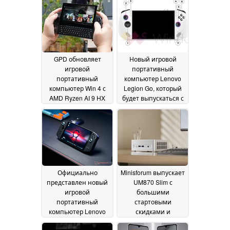
производительности,
улучшенной
но есть одна
гарантией от
загвоздка
сторонних
13 December
производителей
2024
11
December 2024
GPD обновляет
Новый игровой
игровой
портативный
портативный
компьютер Lenovo
компьютер Win 4 с
Legion Go, который
AMD Ryzen AI 9 HX
будет выпускаться с
370
AMD Ryzen Z2 GO по
05 December 2024
цене около 600 евро
05 December 2024
Официально
Minisforum выпускает
представлен новый
UM870 Slim с
игровой
большими
портативный
стартовыми
компьютер Lenovo
скидками и
Legion Go с APU AMD
необычным