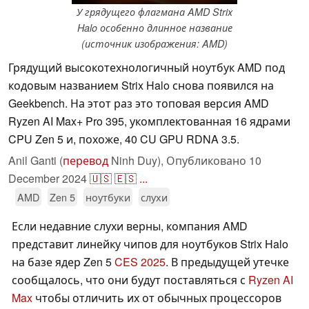
У грядущего флагмана AMD Strix
Halo особенно длинное название
(источник изображения: AMD)
Грядущий высокотехнологичный ноутбук AMD под
кодовым названием Strix Halo снова появился на
Geekbench. На этот раз это топовая версия AMD
Ryzen AI Max+ Pro 395, укомплектованная 16 ядрами
CPU Zen 5 и, похоже, 40 CU GPU RDNA 3.5.
Anil Ganti (
перевод
Ninh Duy),
Опубликовано
10
December 2024
🇺🇸
🇪🇸
...
AMD
Zen 5
ноутбуки
слухи
Если недавние слухи верны, компания AMD
представит линейку чипов для ноутбуков Strix Halo
на базе ядер Zen 5
CES 2025
. В предыдущей утечке
сообщалось, что они будут поставляться с
Ryzen AI
Max
чтобы отличить их от обычных процессоров