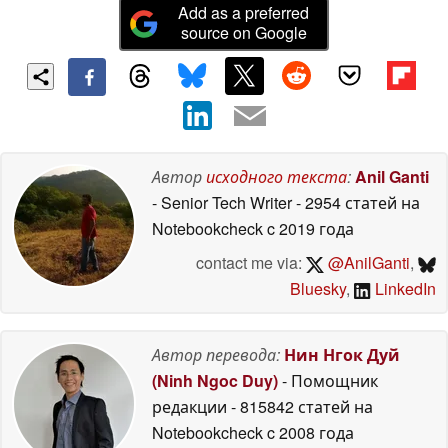
Add as a preferred
source on Google
Автор
исходного текста
:
Anil Ganti
- Senior Tech Writer
- 2954 статей на
Notebookcheck
c 2019 года
contact me via:
@AnilGanti
,
Bluesky
,
LinkedIn
Автор перевода:
Нин Нгок Дуй
(Ninh Ngoc Duy)
- Помощник
редакции
- 815842 статей на
Notebookcheck
c 2008 года