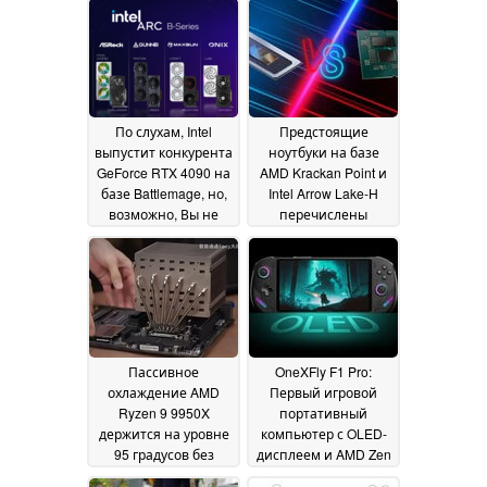
По слухам, Intel
Предстоящие
выпустит конкурента
ноутбуки на базе
GeForce RTX 4090 на
AMD Krackan Point и
базе Battlemage, но,
Intel Arrow Lake-H
возможно, Вы не
перечислены
сможете играть на
розничными
нем
продавцами
01 January 2025
15
December 2024
Пассивное
OneXFly F1 Pro:
охлаждение AMD
Первый игровой
Ryzen 9 9950X
портативный
держится на уровне
компьютер с OLED-
95 градусов без
дисплеем и AMD Zen
падения
5 теперь доступен с