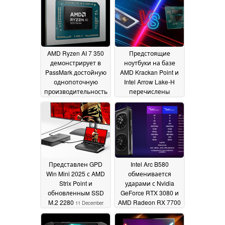
оперативной
медленнее Ryzen 9
памятью
9950X
01 January 2025
24 December 2024
AMD Ryzen AI 7 350
Предстоящие
демонстрирует в
ноутбуки на базе
PassMark достойную
AMD Krackan Point и
однопоточную
Intel Arrow Lake-H
производительность
перечислены
розничными
18 December 2024
продавцами
15
December 2024
Представлен GPD
Intel Arc B580
Win Mini 2025 с AMD
обменивается
Strix Point и
ударами с Nvidia
обновленным SSD
GeForce RTX 3080 и
M.2 2280
AMD Radeon RX 7700
11 December
XT в утечке
2024
бенчмарка 3D Mark