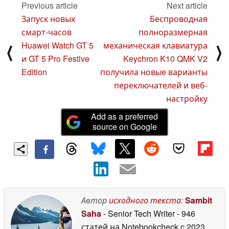
Previous article
Next article
05 December 2024
Запуск новых
Беспроводная
смарт-часов
полноразмерная
Huawei Watch GT 5
механическая клавиатура
⟨
⟩
и GT 5 Pro Festive
Keychron K10 QMK V2
Edition
получила новые варианты
переключателей и веб-
настройку
Add as a preferred
source on Google
Автор
исходного текста
:
Sambit
Saha
- Senior Tech Writer
- 946
статей на Notebookcheck
c 2023