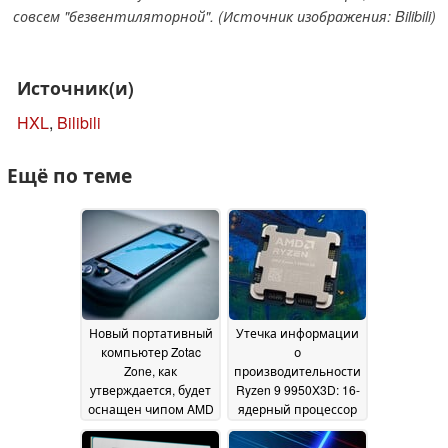
совсем "безвентиляторной". (Источник изображения: Bilibili)
Источник(и)
HXL
,
Bilibili
Ещё по теме
Новый портативный
Утечка информации
компьютер Zotac
о
Zone, как
производительности
утверждается, будет
Ryzen 9 9950X3D: 16-
оснащен чипом AMD
ядерный процессор
Ryzen AI 300-й серии
Zen 5 X3D, как
и более быстрой
сообщается, не