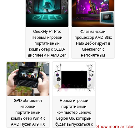
Time Spy
11 December
2024
OneXFly F1 Pro:
Флагманский
Первый игровой
процессор AMD Strix
портативный
Halo дебютирует в
компьютер с OLED-
Geekbench с
дисплеем и AMD Zen
непонятным
5 теперь доступен с
названием и
улучшенной
производительностью
гарантией от
GPU уровня GeForce
сторонних
RTX 4060
10 December
производителей
11
2024
December 2024
GPD обновляет
Новый игровой
игровой
портативный
портативный
компьютер Lenovo
компьютер Win 4 с
Legion Go, который
AMD Ryzen AI 9 HX
будет выпускаться с
Show more articles
370
AMD Ryzen Z2 GO по
05 December 2024
цене около 600 евро