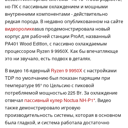
но ПК с пассивным охлаждением и мощными
внутренними компонентами - действительно
редкая порода. В недавно опубликованном на сайте
видеоролике
asus продемонстрировала новый
корпус для рабочей станции ProArt, названный
PA401 Wood Edition, с пассивно охлаждаемым
процессором Ryzen 9 9950X. Как бы впечатляюще
это ни звучало, есть подвох в деталях.
В видео 16-ядерный
Ryzen 9 9950X
с настройками
TDP по умолчанию был показан парящим при
температуре 95° по Цельсию с пиковой
потребляемой мощностью 225 Вт. За охлаждение
отвечал
пассивный кулер Noctua NH-P1
. Видео
также демонстрировало игровую
производительность системы, которая в основном
была гладкой, и система работала достаточно