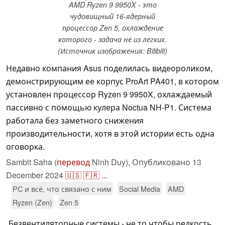
AMD Ryzen 9 9950X - это
чудовищный 16-ядерный
процессор Zen 5, охлаждение
которого - задача не из легких.
(Источник изображения: Bilibili)
Недавно компания Asus поделилась видеороликом,
демонстрирующим ее корпус ProArt PA401, в котором
установлен процессор Ryzen 9 9950X, охлаждаемый
пассивно с помощью кулера Noctua NH-P1. Система
работала без заметного снижения
производительности, хотя в этой истории есть одна
оговорка.
Sambit Saha (
перевод
Ninh Duy),
Опубликовано
13
December 2024
🇺🇸
🇫🇷
...
PC и всё, что связано с ним
Social Media
AMD
Ryzen (Zen)
Zen 5
Безвентиляторные системы - не то чтобы редкость,