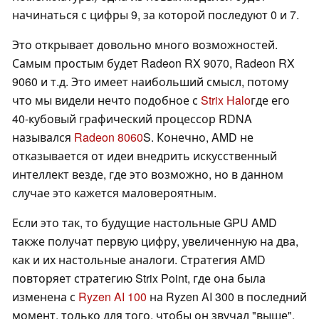
начинаться с цифры 9, за которой последуют 0 и 7.
Это открывает довольно много возможностей.
Самым простым будет Radeon RX 9070, Radeon RX
9060 и т.д. Это имеет наибольший смысл, потому
что мы видели нечто подобное с
Strix Halo
где его
40-кубовый графический процессор RDNA
назывался
Radeon 8060
S. Конечно, AMD не
отказывается от идеи внедрить искусственный
интеллект везде, где это возможно, но в данном
случае это кажется маловероятным.
Если это так, то будущие настольные GPU AMD
также получат первую цифру, увеличенную на два,
как и их настольные аналоги. Стратегия AMD
повторяет стратегию Strix Point, где она была
изменена с
Ryzen AI 100
на Ryzen AI 300 в последний
момент, только для того, чтобы он звучал "выше",