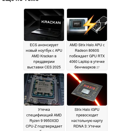
ECS анонсирует
AMD Strix Halo APU с
новый ноутбук с APU
Radeon 8060S
AMD Krackan в
побеждает GPU RTX
преддверии
4060 Laptop в утечке
выставки CES 2025
бенчмарков
27
04 January 2025
December 2024
Утечка
Strix Halo iGPU
спецификаций AMD
превосходит
Ryzen 9 9950X3D
настольную карту
CPU-Z подтверждает
RDNA 3: Утечки