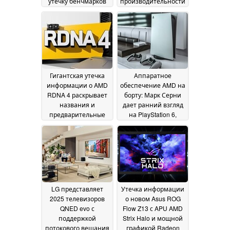
утечку бенчмарков
производительности
производительности
Radeon 8060S и
с тактовыми
8050S в PassMark
25
частотами,
December 2024
идентичными
процессорам без
X3D
27 December 2024
Гигантская утечка
Аппаратное
информации о AMD
обеспечение AMD на
RDNA 4 раскрывает
борту: Марк Серни
названия и
дает ранний взгляд
предварительные
на PlayStation 6,
спецификации
игровой процесс
графических
получит
процессоров для
преимущества от
настольных ПК и
искусственного
ноутбуков, которые
интеллекта
20
будут представлены
December 2024
на выставке CES
LG представляет
Утечка информации
2025
23 December 2024
2025 телевизоров
о новом Asus ROG
QNED evo с
Flow Z13 с APU AMD
поддержкой
Strix Halo и мощной
потокового вещания
графикой Radeon