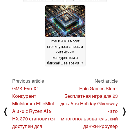
True Wireless 4K и
8060S
18 December 2024
AMD FreeSync
Premium
19 December
2024
Intel и AMD могут
столкнуться с новым
китайским
конкурентом в
ближайшее время
17
December 2024
Previous article
Next article
GMK Evo-X1:
Epic Games Store:
Конкурент
Бесплатная игра для 23
Minisforum EliteMini
декабря Holiday Giveaway
⟨
⟩
AI370 с Ryzen AI 9
- это
HX 370 становится
многопользовательский
доступен для
данжн-кроулер