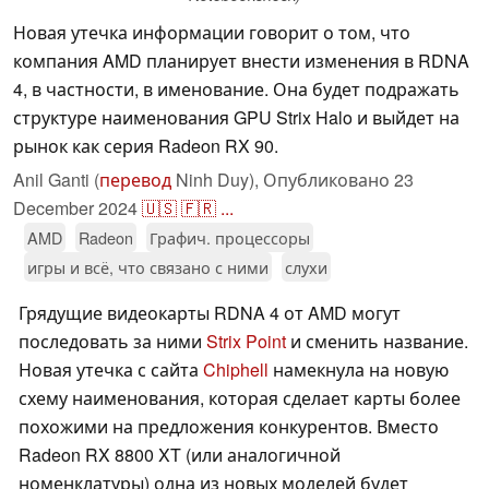
Новая утечка информации говорит о том, что
компания AMD планирует внести изменения в RDNA
4, в частности, в именование. Она будет подражать
структуре наименования GPU Strix Halo и выйдет на
рынок как серия Radeon RX 90.
Anil Ganti (
перевод
Ninh Duy),
Опубликовано
23
December 2024
🇺🇸
🇫🇷
...
AMD
Radeon
Графич. процессоры
игры и всё, что связано с ними
слухи
Грядущие видеокарты RDNA 4 от AMD могут
последовать за ними
Strix Point
и сменить название.
Новая утечка с сайта
Chiphell
намекнула на новую
схему наименования, которая сделает карты более
похожими на предложения конкурентов. Вместо
Radeon RX 8800 XT (или аналогичной
номенклатуры) одна из новых моделей будет