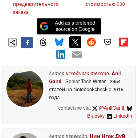
предварительного
стоимостью $30
заказа
Add as a preferred
source on Google
Автор
исходного текста
:
Anil
Ganti
- Senior Tech Writer
- 2954
статей на Notebookcheck
c 2019
года
contact me via:
@AnilGanti
,
Bluesky
,
LinkedIn
Автор перевода:
Нин Нгок Дуй