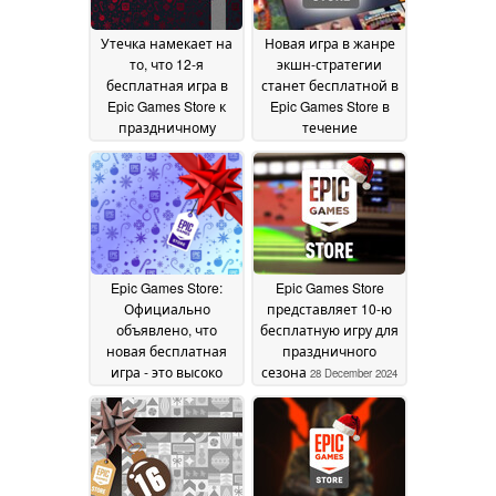
Утечка намекает на
Новая игра в жанре
то, что 12-я
экшн-стратегии
бесплатная игра в
станет бесплатной в
Epic Games Store к
Epic Games Store в
праздничному
течение
сезону будет
ограниченного
повторением
времени
30
30 December
December 2024
2024
Epic Games Store:
Epic Games Store
Официально
представляет 10-ю
объявлено, что
бесплатную игру для
новая бесплатная
праздничного
игра - это высоко
сезона
28 December 2024
оцененный шутер с
видом сверху вниз,
но только на 24 часа
29 December 2024