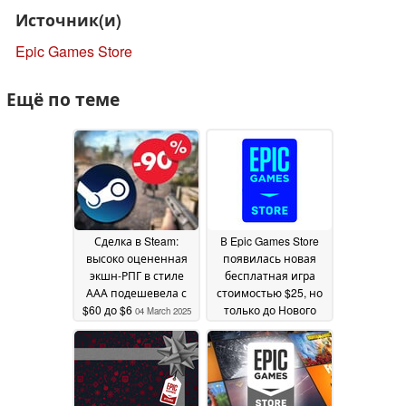
Источник(и)
Epic Games Store
Ещё по теме
Сделка в Steam:
В Epic Games Store
высоко оцененная
появилась новая
экшн-РПГ в стиле
бесплатная игра
ААА подешевела с
стоимостью $25, но
$60 до $6
только до Нового
04 March 2025
года
30 December 2024