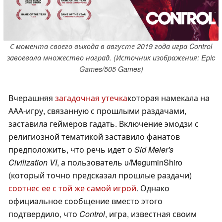
С момента своего выхода в августе 2019 года игра Control
завоевала множество наград. (Источник изображения: Epic
Games/505 Games)
Вчерашняя
загадочная утечка
которая намекала на
ААА-игру, связанную с прошлыми раздачами,
заставила геймеров гадать. Включение эмодзи с
религиозной тематикой заставило фанатов
предположить, что речь идет о
Sid Meier's
Civilization VI
, а пользователь u/MeguminShiro
(который точно предсказал прошлые раздачи)
соотнес ее с той же самой игрой
. Однако
официальное сообщение вместо этого
подтвердило, что
Control
, игра, известная своим