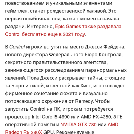
повествованием и уникальными элементами
геймплея, станет рождественской халявой. Это
первая ошибочная подсказка с момента начала
раздачи. Интересно,
Epic Games также раздавала
Control бесплатно еще в 2021 году
.
В
Control
игроки вступят на место Джесси Фейдена,
нового директора Федерального Бюро Контроля,
секретного правительственного агентства,
занимающегося расследованием паранормальных
явлений. Пока Джесси раскрывает тайны, стоящие
за Бюро и силой, известной как Хисс, игроков ждет
фирменное сочетание сюжета и визуально
потрясающего окружения от Remedy. Чтобы
запустить Control на ПК, игрокам потребуется
процессор Intel Core i5-4690 или AMD FX-4350, 8 ГБ
оперативной памяти и
NVIDIA GTX 780
или
AMD
Radeon R9 280X
GPU. Рекомендуемые