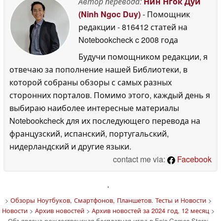
Автор перевода:
Нин Нгок Дуй
(Ninh Ngoc Duy)
- Помощник
редакции
- 816412 статей на
Notebookcheck
c 2008 года
Будучи помощником редакции, я
отвечаю за пополнение нашей Библиотеки, в
которой собраны обзоры с самых разных
сторонних порталов. Помимо этого, каждый день я
выбираю наиболее интересные материалы
Notebookcheck для их последующего перевода на
французский, испанский, португальский,
нидерландский и другие языки.
contact me via:
Facebook
'
>
Обзоры Ноутбуков, Смартфонов, Планшетов. Тесты и Новости
>
Новости
>
Архив новостей
>
Архив новостей за 2024 год, 12 месяц
>
Объявлена рождественская бесплатная игра в Epic Games Store: