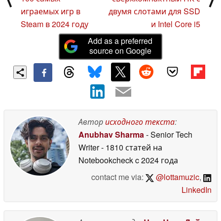
играемых игр в
двумя слотами для SSD
Steam в 2024 году
и Intel Core i5
Add as a preferred
source on Google
Автор
исходного текста
:
Anubhav Sharma
- Senior Tech
Writer
- 1810 статей на
Notebookcheck
c 2024 года
contact me via:
@lottamuzic
,
LinkedIn