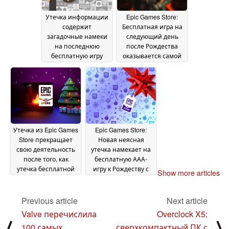
Утечка информации
Epic Games Store:
содержит
Бесплатная игра на
загадочные намеки
следующий день
на последнюю
после Рождества
бесплатную игру
оказывается самой
Epic Game Store в
рейтинговой игрой
праздничном сезоне
на киберпанковскую
тематику
27 December 2024
27 December
2024
Утечка из Epic Games
Epic Games Store:
Store прекращает
Новая неясная
свою деятельность
утечка намекает на
после того, как
бесплатную ААА-
утечка бесплатной
игру к Рождеству с
Show more articles
игры под Рождество
"очень
оказалась неточной
положительным"
рейтингом в Steam
Previous article
Next article
26 December 2024
25
December 2024
Valve перечислила
Overclock X5:
⟨
⟩
100 самых
сверхкомпактный ПК с