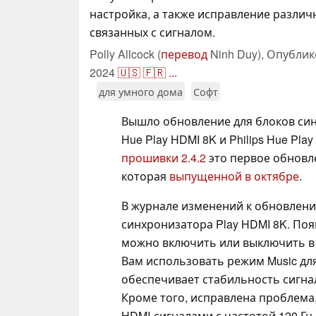
настройка, а также исправление различ
связанных с сигналом.
Polly Allcock (
перевод
Ninh Duy),
Опублик
2024
🇺🇸
🇫🇷
...
для умного дома
Софт
Вышло обновление для блоков син
Hue Play HDMI 8K и Philips Hue Pla
прошивки 2.4.2
это первое обновл
которая
выпущенной в октябре
.
В журнале изменений к обновлен
синхронизатора Play HDMI 8K. По
можно включить или выключить в
Вам использовать режим Music для
обеспечивает стабильность сигна
Кроме того, исправлена проблема,
HDMI-сигналами с частотой 120 Гц.