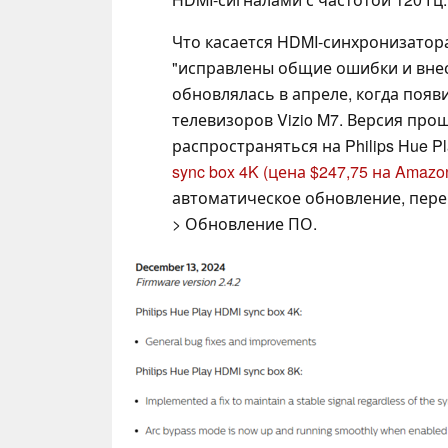
Что касается HDMI-синхронизатора 
"исправлены общие ошибки и внес
обновлялась в апреле, когда появ
телевизоров Vizio M7. Версия про
распространяться на Philips Hue Pl
sync box 4K (цена $247,75 на Amazo
автоматическое обновление, перей
> Обновление ПО.