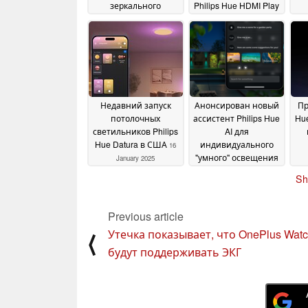
зеркального
Philips Hue HDMI Play
отображения экрана
Box
дв
02 May 2025
16 May 2026
об
Недавний запуск
Анонсирован новый
Пр
потолочных
ассистент Philips Hue
Hu
светильников Philips
AI для
Hue Datura в США
индивидуального
16
"умного" освещения
January 2025
об
15 January 2025
Sh
Previous article
Утечка показывает, что OnePlus Watc
⟨
будут поддерживать ЭКГ