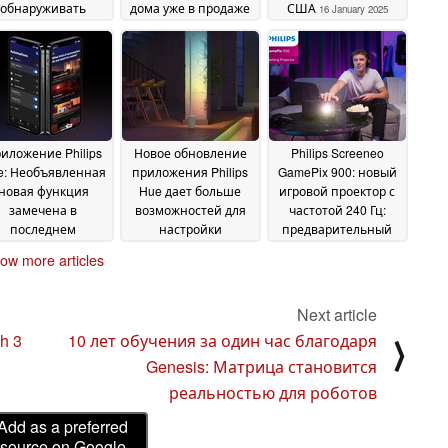
обнаруживать
дома уже в продаже
США
16 January 2025
ижение благодаря
21 January 2025
бесплатному
новлению
23 January
2025
иложение Philips
Новое обновление
Philips Screeneo
e: Необъявленная
приложения Philips
GamePix 900: новый
новая функция
Hue дает больше
игровой проектор с
замечена в
возможностей для
частотой 240 Гц:
последнем
настройки
предварительный
новлении
градиентных умных
обзор перед
14 January
ow more articles
ламп
запуском
2025
08 January 2025
17 December
2024
Next article
h 3
10 лет обучения за один час благодаря
⟩
Genesis: Матрица становится
реальностью для роботов
Add as a preferred
source on Google