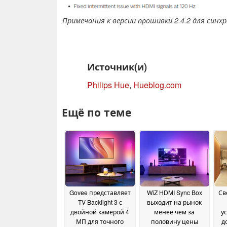
Примечания к версии прошивки 2.4.2 для синхр
Источник(и)
Philips Hue
,
Hueblog.com
Ещё по теме
Govee представляет
WiZ HDMI Sync Box
Св
TV Backlight 3 с
выходит на рынок
двойной камерой 4
менее чем за
у
МП для точного
половину цены
д