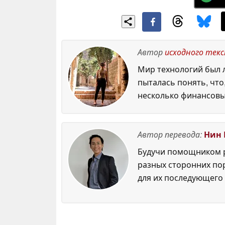
Автор
исходного тек
Мир технологий был л
пыталась понять, что
несколько финансовы
Автор перевода:
Нин 
Будучи помощником р
разных сторонних по
для их последующего 