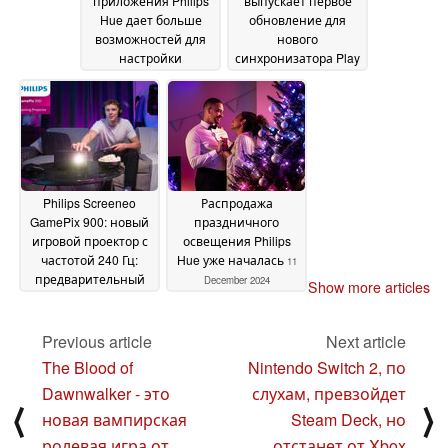
приложения Philips
выпускает первое
Hue дает больше
обновление для
возможностей для
нового
настройки
синхронизатора Play
градиентных умных
HDMI 8K и старшей
ламп
модели
08 January 2025
21 December 2024
Philips Screeneo
Распродажа
GamePix 900: новый
праздничного
игровой проектор с
освещения Philips
частотой 240 Гц:
Hue уже началась
11
предварительный
December 2024
Show more articles
обзор перед
запуском
17 December
Previous article
Next article
2024
The Blood of
Nintendo Switch 2, по
Dawnwalker - это
слухам, превзойдет
⟨
⟩
новая вампирская
Steam Deck, но
ролевая игра от
отстанет от Xbox