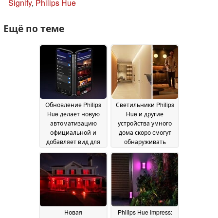
Signify
,
Philips Hue
Ещё по теме
Обновление Philips
Светильники Philips
Hue делает новую
Hue и другие
автоматизацию
устройства умного
официальной и
дома скоро смогут
добавляет вид для
обнаруживать
складных устройств
движение благодаря
бесплатному
25 January 2025
обновлению
23 January
2025
Новая
Philips Hue Impress: