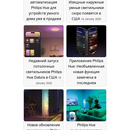
автоматизация
Изящные наружные
Philips Hue для
умные светильники
устройств умного
скоро появятся в
дома уже в продаже
США
16 January 2025
21 January 2025
Недавний запуск
Приложение Philips
потолочных
Hue: Необъявленная
светильников Philips
новая функция
Hue Datura в США
замечена в
16
последнем
January 2025
обновлении
14 January
2025
Новое обновление
Philips Hue