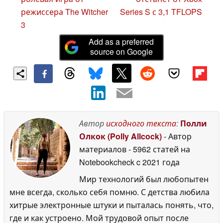
режиссера The Witcher
Series S с 3,1 TFLOPS
3
Add as a preferred
source on Google
Автор
исходного текста
:
Полли
Олкок (Polly Allcock)
- Автор
материалов
- 5962 статей на
Notebookcheck
c 2021 года
Мир технологий был любопытен
мне всегда, сколько себя помню. С детства любила
хитрые электронные штуки и пыталась понять, что,
где и как устроено. Мой трудовой опыт после