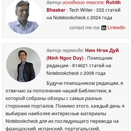
Автор
исходного текста
:
Rohith
Bhaskar
- Tech Writer
- 332 статей
на Notebookcheck
c 2024 года
contact me via:
LinkedIn
Автор перевода:
Нин Нгок Дуй
(Ninh Ngoc Duy)
- Помощник
редакции
- 814621 статей на
Notebookcheck
c 2008 года
Будучи помощником редакции, я
отвечаю за пополнение нашей Библиотеки, в
которой собраны обзоры с самых разных
сторонних порталов. Помимо этого, каждый день я
выбираю наиболее интересные материалы
Notebookcheck для их последующего перевода на
французский, испанский, португальский,