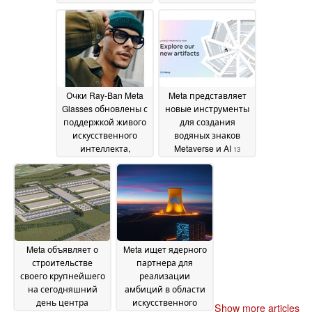
December 2024
December 2024
Очки Ray-Ban Meta
Meta представляет
Glasses обновлены с
новые инструменты
поддержкой живого
для создания
искусственного
водяных знаков
интеллекта,
Metaverse и AI
13
перевода и Shazam
December 2024
17 December 2024
Meta объявляет о
Meta ищет ядерного
строительстве
партнера для
своего крупнейшего
реализации
на сегодняшний
амбиций в области
день центра
искусственного
Show more articles