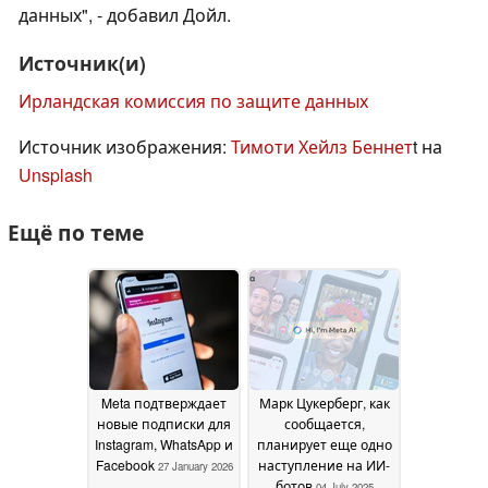
данных", - добавил Дойл.
Источник(и)
Ирландская комиссия по защите данных
Источник изображения:
Тимоти Хейлз Беннет
t на
Unsplash
Ещё по теме
Meta подтверждает
Марк Цукерберг, как
новые подписки для
сообщается,
Instagram, WhatsApp и
планирует еще одно
Facebook
наступление на ИИ-
27 January 2026
ботов
04 July 2025