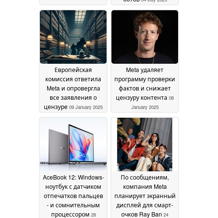
Европейская
Meta удаляет
комиссия ответила
программу проверки
Meta и опровергла
фактов и снижает
все заявления о
цензуру контента
08
цензуре
09 January 2025
January 2025
AceBook 12: Windows-
По сообщениям,
ноутбук с датчиком
компания Meta
отпечатков пальцев
планирует экранный
- и сомнительным
дисплей для смарт-
процессором
очков Ray Ban
28
24