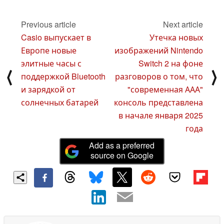
обработки данных
интеллекта
05
04
December 2024
December 2024
Previous article
Next article
Casio выпускает в
Утечка новых
Европе новые
изображений Nintendo
элитные часы с
Switch 2 на фоне
⟨
⟩
поддержкой Bluetooth
разговоров о том, что
и зарядкой от
"современная ААА"
солнечных батарей
консоль представлена
в начале января 2025
года
Add as a preferred
source on Google