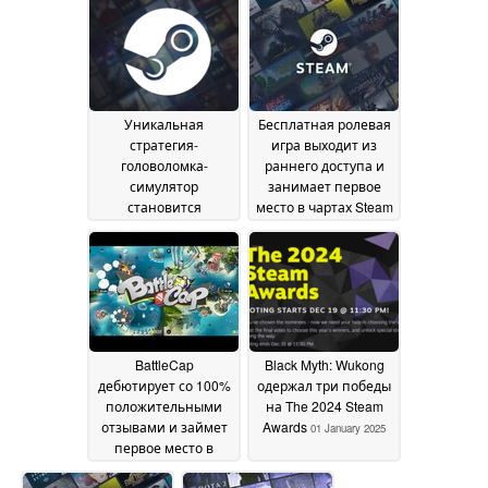
консоль
портативных
28 January 2025
устройств
09 January
2025
Уникальная
Бесплатная ролевая
стратегия-
игра выходит из
головоломка-
раннего доступа и
симулятор
занимает первое
становится
место в чартах Steam
бесплатной в Steam
04 January 2025
05 January 2025
BattleCap
Black Myth: Wukong
дебютирует со 100%
одержал три победы
положительными
на The 2024 Steam
отзывами и займет
Awards
01 January 2025
первое место в
чартах SteamDB
03