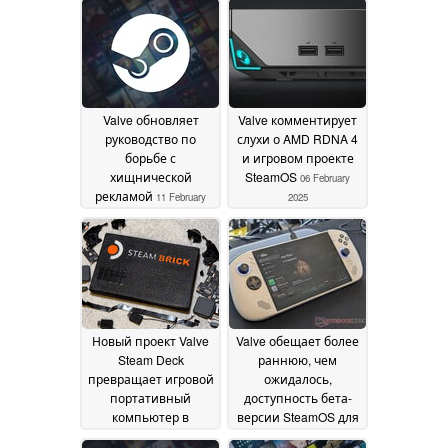
Valve обновляет
Valve комментирует
руководство по
слухи о AMD RDNA 4
борьбе с
и игровом проекте
хищнической
SteamOS
06 February
рекламой
11 February
2025
2025
Новый проект Valve
Valve обещает более
Steam Deck
раннюю, чем
превращает игровой
ожидалось,
портативный
доступность бета-
компьютер в
версии SteamOS для
квазидомашнюю
нескольких игровых