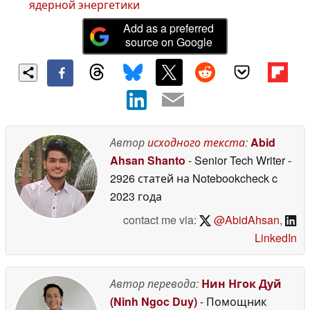
ядерной энергетики
Add as a preferred
source on Google
Автор
исходного текста
:
Abid
Ahsan Shanto
- Senior Tech Writer
-
2926 статей на Notebookcheck
c
2023 года
contact me via:
@AbidAhsan
,
LinkedIn
Автор перевода:
Нин Нгок Дуй
(Ninh Ngoc Duy)
- Помощник