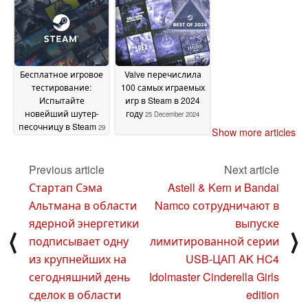
January 2025
Бесплатное игровое
Valve перечислила
тестирование:
100 самых играемых
Испытайте
игр в Steam в 2024
новейший шутер-
году
25 December 2024
песочницу в Steam
29
Show more articles
December 2024
Previous article
Next article
Стартап Сэма
Astell & Kern и Bandai
Альтмана в области
Namco сотрудничают в
ядерной энергетики
выпуске
⟨
⟩
подписывает одну
лимитированной серии
из крупнейших на
USB-ЦАП AK HC4
сегодняшний день
Idolmaster Cinderella Girls
сделок в области
edition