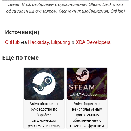
Steam Brick изображен с оригинальным Steam Deck и его
официальным футляром. (Источник изображения: GitHub)
Источник(и)
GitHub
via
Hackaday
,
Liliputing
&
XDA Developers
Ещё по теме
Valve обновляет
Valve борется с
руководство по
неиспользуемым
борьбе с
программным
хищнической
обеспечением с
рекламой
помощью функции
11 February