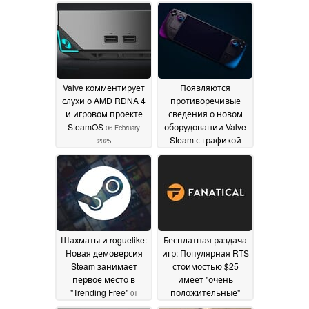
shadow-dropped
2025
Steam
09 February 2025
Valve комментирует
Появляются
слухи о AMD RDNA 4
противоречивые
и игровом проекте
сведения о новом
SteamOS
оборудовании Valve
06 February
Steam с графикой
2025
AMD RDNA 4
05
February 2025
Шахматы и roguelike:
Бесплатная раздача
Новая демоверсия
игр: Популярная RTS
Steam занимает
стоимостью $25
первое место в
имеет "очень
"Trending Free"
положительные"
01
оценки в Steam, но
February 2025