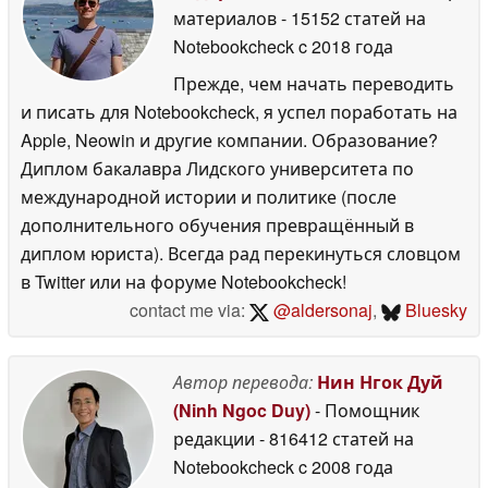
материалов
- 15152 статей на
Notebookcheck
c 2018 года
Прежде, чем начать переводить
и писать для Notebookcheck, я успел поработать на
Apple, Neowin и другие компании. Образование?
Диплом бакалавра Лидского университета по
международной истории и политике (после
дополнительного обучения превращённый в
диплом юриста). Всегда рад перекинуться словцом
в Twitter или на форуме Notebookcheck!
contact me via:
@aldersonaj
,
Bluesky
Автор перевода:
Нин Нгок Дуй
(Ninh Ngoc Duy)
- Помощник
редакции
- 816412 статей на
Notebookcheck
c 2008 года