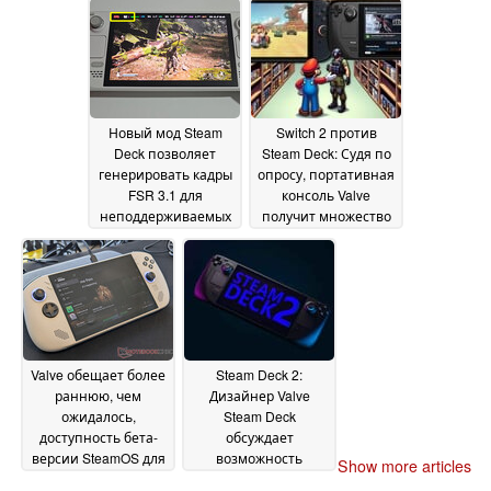
количество ключей
ограничено
30 January
2025
Новый мод Steam
Switch 2 против
Deck позволяет
Steam Deck: Судя по
генерировать кадры
опросу, портативная
FSR 3.1 для
консоль Valve
неподдерживаемых
получит множество
игр
игр, несмотря на
28 January 2025
большой релиз
Nintendo
23 January 2025
Valve обещает более
Steam Deck 2:
раннюю, чем
Дизайнер Valve
ожидалось,
Steam Deck
доступность бета-
обсуждает
версии SteamOS для
возможность
Show more articles
нескольких игровых
обновления AMD