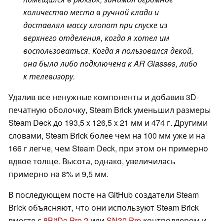
количество места в ручной клади и
доставлял массу хлопот при спуске из
верхнего отделения, когда я хотел им
воспользоваться. Когда я пользовался декой,
она была либо подключена к AR Glasses, либо
к телевизору.
Удалив все ненужные компоненты и добавив 3D-
печатную оболочку, Steam Brick уменьшил размеры
Steam Deck до 193,5 x 126,5 x 21 мм и 474 г. Другими
словами, Steam Brick более чем на 100 мм уже и на
166 г легче, чем Steam Deck, при этом он примерно
вдвое толще. Высота, однако, увеличилась
примерно на 8% и 9,5 мм.
В последующем посте на GitHub создатели Steam
Brick объясняют, что они используют Steam Brick
вместе с
8BitDo Pro 2
или
SN30 Pro
контроллером и