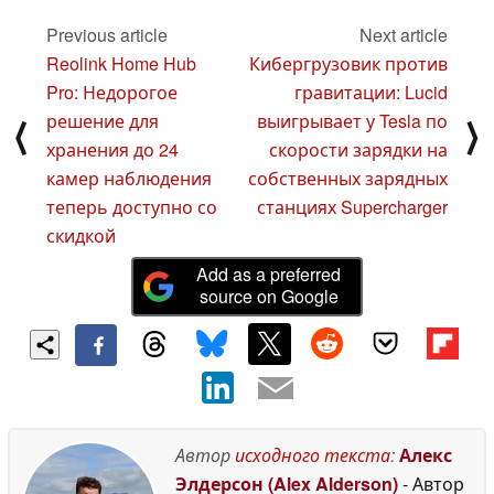
портативных
Ryzen Z2, о котором
устройств
ходят слухи
Previous article
Next article
09 January
07 January
2025
2025
Reolink Home Hub
Кибергрузовик против
Pro: Недорогое
гравитации: Lucid
решение для
выигрывает у Tesla по
⟨
⟩
хранения до 24
скорости зарядки на
камер наблюдения
собственных зарядных
теперь доступно со
станциях Supercharger
скидкой
Add as a preferred
source on Google
Автор
исходного текста
:
Алекс
Элдерсон (Alex Alderson)
- Автор