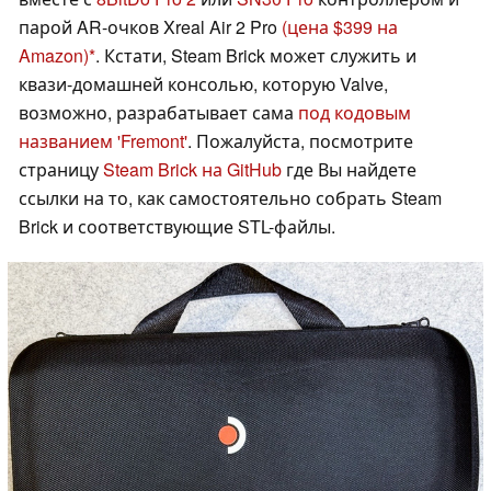
парой AR-очков Xreal Air 2 Pro
(цена $399 на
Amazon)
. Кстати, Steam Brick может служить и
квази-домашней консолью, которую Valve,
возможно, разрабатывает сама
под кодовым
названием 'Fremont'
. Пожалуйста, посмотрите
страницу
Steam Brick на GitHub
где Вы найдете
ссылки на то, как самостоятельно собрать Steam
Brick и соответствующие STL-файлы.