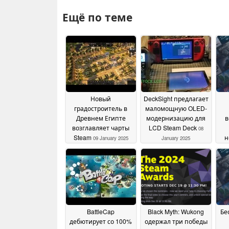
Ещё по теме
Новый
DeckSight предлагает
градостроитель в
маломощную OLED-
Древнем Египте
модернизацию для
в
возглавляет чарты
LCD Steam Deck
08
Steam
н
09 January 2025
January 2025
пр
BattleCap
Black Myth: Wukong
Бе
дебютирует со 100%
одержал три победы