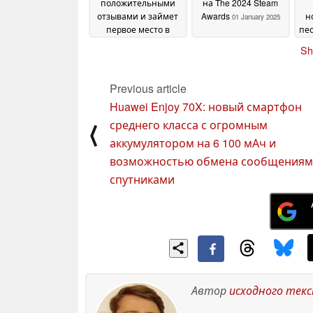
положительными
на The 2024 Steam
отзывами и займет
Awards
н
01 January 2025
первое место в
пе
чартах SteamDB
03
Sh
January 2025
Previous article
Huawei Enjoy 70X: новый смартфон
среднего класса с огромным
⟨
аккумулятором на 6 100 мАч и
возможностью обмена сообщениям
спутниками
Автор
исходного тек