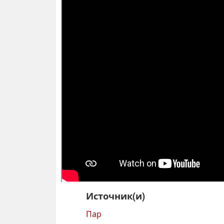
Источник(и)
Пар