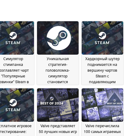
Симулятор
Уникальная
Хардкорный шутер
стимпанка
стратегия-
поднимается на
озглавляет чарт
головоломка-
вершину чартов
"Популярные
симулятор
Steam с
овинки" Steam в
становится
подавляющим
еддверии релиза
бесплатной в Steam
большинством
положительных
08 January 2025
05 January 2025
отзывов
04 January 2025
сплатное игровое
Valve представляет
Valve перечислила
тестирование:
50 лучших новых игр
100 самых играемых