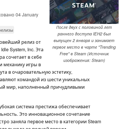
ковано
04 January
После двух с половиной лет
релизы
раннего доступа IEH2 был
выпущен 2 января и занимает
новейший релиз от
первое место в чарте "Trending
dle System, Inc. Эта
Free" в Steam (Источник
а сочетает в себе
изображения: Steam)
 механику игры в
ута в очаровательную эстетику,
авляют командой из шести уникальных
йный мир, наполненный причудливыми
убокая система престижа обеспечивает
льность. Это инновационное сочетание
тро заняла первое место в категории Steam
осле выхода ее полной версии.