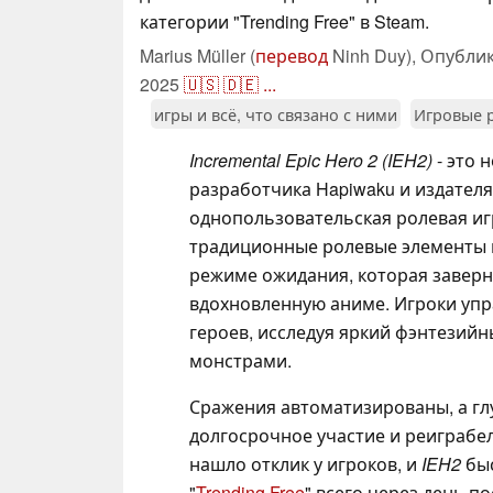
категории "Trending Free" в Steam.
Marius Müller (
перевод
Ninh Duy),
Опубли
2025
🇺🇸
🇩🇪
...
игры и всё, что связано с ними
Игровые 
Incremental Epic Hero 2 (IEH2)
- это 
разработчика Hapiwaku и издателя I
однопользовательская ролевая игр
традиционные ролевые элементы и
режиме ожидания, которая заверн
вдохновленную аниме. Игроки упр
героев, исследуя яркий фэнтези
монстрами.
Сражения автоматизированы, а гл
долгосрочное участие и реиграбе
нашло отклик у игроков, и
IEH2
быс
"
Trending Free
" всего через день п