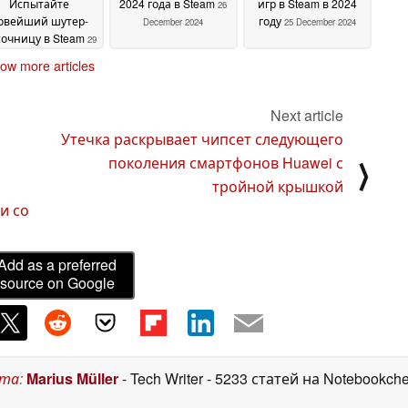
Испытайте
2024 года в Steam
игр в Steam в 2024
26
овейший шутер-
году
December 2024
25 December 2024
сочницу в Steam
29
December 2024
ow more articles
Next article
Утечка раскрывает чипсет следующего
поколения смартфонов Huawei с
⟩
тройной крышкой
и со
Add as a preferred
source on Google
ста
:
Marius Müller
- Tech Writer
- 5233 статей на Notebookch