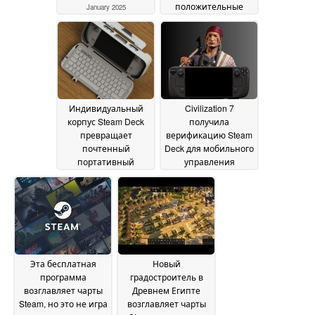
положительные
January 2025
отзывы
15 January 2025
Индивидуальный
Civilization 7
корпус Steam Deck
получила
превращает
верификацию Steam
почтенный
Deck для мобильного
портативный
управления
компьютер в
империями
13 January
аккуратную
2025
мобильную рабочую
станцию
15 January 2025
Эта бесплатная
Новый
программа
градостроитель в
возглавляет чарты
Древнем Египте
Steam, но это не игра
возглавляет чарты