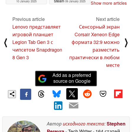
Steam
10 January 2025
09 January 2025
Show more articles
Previous article
Next article
Lenovo представляет
Сенсорный экран
игровой планшет
Corsair Xeneon Edge
⟨
⟩
Legion Tab Gen 3 с
формата 32:9 можно
чипсетом Snapdragon
разместить
8 Gen 3
практически в любом
месте
Add as a preferred
source on Google
Автор
исходного текста
:
Stephen
Pereyra
- Tech Writer
- 164 статей