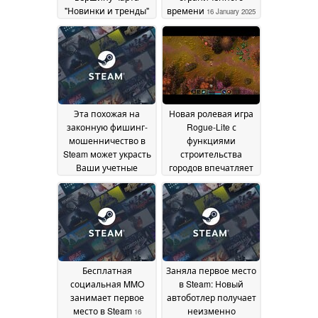
"Новинки и тренды"
времени
16 January 2025
в Steam
16 January 2025
Эта похожая на
Новая ролевая игра
законную фишинг-
Rogue-Lite с
мошенничество в
функциями
Steam может украсть
строительства
Ваши учетные
городов впечатляет
данные за
в Steam
16 January 2025
считанные секунды
16 January 2025
Бесплатная
Заняла первое место
социальная MMO
в Steam: Новый
занимает первое
автоботлер получает
место в Steam
неизменно
16