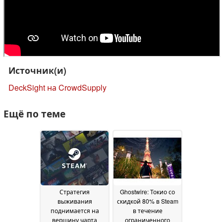
Источник(и)
DeckSight на CrowdSupply
Ещё по теме
Стратегия
Ghostwire: Токио со
выживания
скидкой 80% в Steam
поднимается на
в течение
вершину чарта
ограниченного