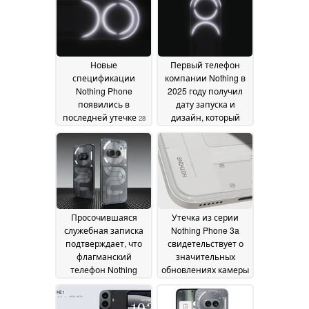
Новые
Первый телефон
спецификации
компании Nothing в
Nothing Phone
2025 году получил
появились в
дату запуска и
последней утечке
дизайн, который
28
понравится
January 2025
поклонникам
OnePlus
28 January 2025
Просочившаяся
Утечка из серии
служебная записка
Nothing Phone 3a
подтверждает, что
свидетельствует о
флагманский
значительных
телефон Nothing
обновлениях камеры
Phone (3) появится в
и SoC
25 December 2024
этом квартале
14