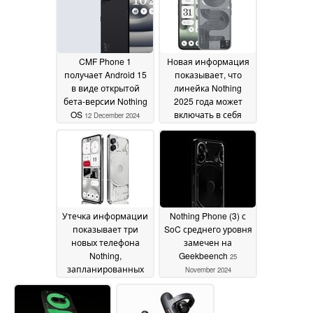
January 2025
CMF Phone 1
Новая информация
получает Android 15
показывает, что
в виде открытой
линейка Nothing
бета-версии Nothing
2025 года может
OS
включать в себя
12 December 2024
серию Nothing Phone
(3a) и новый
телефон CMF
05
December 2024
Утечка информации
Nothing Phone (3) с
показывает три
SoC среднего уровня
новых телефона
замечен на
Nothing,
Geekbeench
25
запланированных
November 2024
на первое полугодие
2025 года
30 November
2024