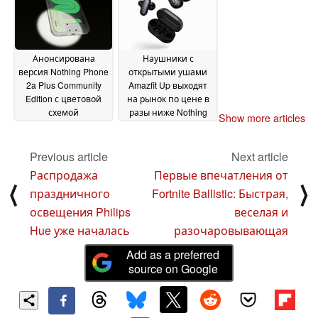
Анонсирована
Наушники с
версия Nothing Phone
открытыми ушами
2a Plus Community
Amazfit Up выходят
Edition с цветовой
на рынок по цене в
схемой
разы ниже Nothing
Show more articles
Phosphorescence
Ear (Open)
30
19 October
October 2024
2024
Previous article
Next article
Распродажа
Первые впечатления от
⟨
⟩
праздничного
Fortnite Ballistic: Быстрая,
освещения Philips
веселая и
Hue уже началась
разочаровывающая
Add as a preferred
source on Google