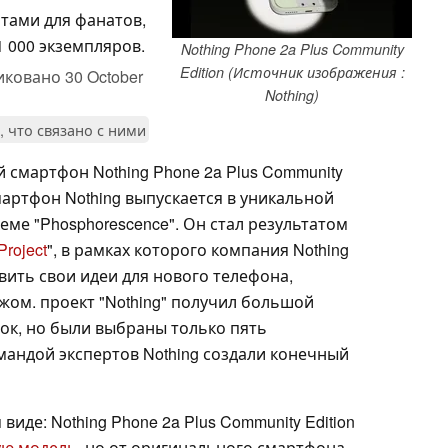
тами для фанатов,
 000 экземпляров.
Nothing Phone 2a Plus Community
Edition (Источник изображения :
иковано
30 October
Nothing)
, что связано с ними
 смартфон Nothing Phone 2a Plus Community
артфон Nothing выпускается в уникальной
еме "Phosphorescence". Он стал результатом
Project
", в рамках которого компания Nothing
ить свои идеи для нового телефона,
ом. проект "Nothing" получил большой
вок, но были выбраны только пять
мандой экспертов Nothing создали конечный
иде: Nothing Phone 2a Plus Community Edition
ю модель,
но от оригинального смартфона