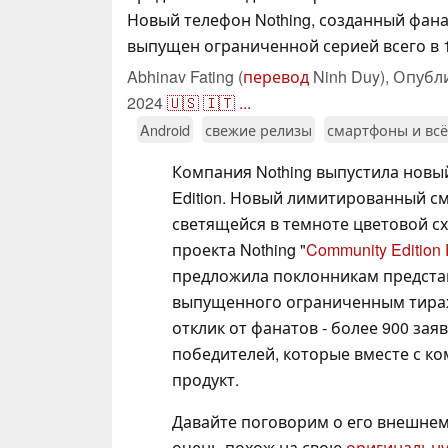
Новый телефон Nothing, созданный фана
выпущен ограниченной серией всего в 1
Abhinav Fating (
перевод
Ninh Duy),
Опубл
2024
🇺🇸
🇮🇹
...
Android
свежие релизы
смартфоны и всё
Компания Nothing выпустила новый
Edition. Новый лимитированный см
светящейся в темноте цветовой сх
проекта Nothing "
Community Edition 
предложила поклонникам представ
выпущенного ограниченным тираж
отклик от фанатов - более 900 зая
победителей, которые вместе с ко
продукт.
Давайте поговорим о его внешнем в
очень похож на свою
оригинальну