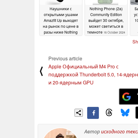
Наушники с
Nothing Phone (2a)
Б
открытыми ушами
Community Edition
ус
Amazfit Up выходят
выйдет 30 октября,
1
на рынок по цене в
может светиться в
разы ниже Nothing
темноте
16 October 2024
Ear (Open)
ан
19 October
Sh
2024
Previous article
Apple Официальный M4 Pro с
⟨
поддержкой Thunderbolt 5.0, 14-ядер
и 20-ядерным GPU
Автор
исходного тек