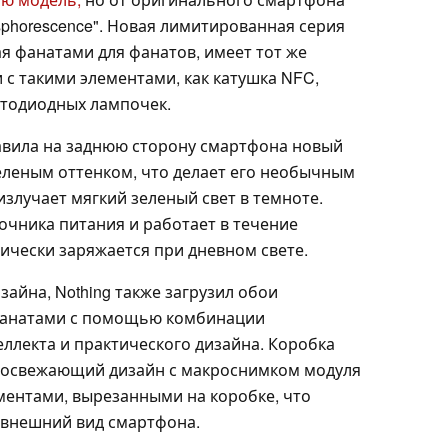
sphorescence". Новая лимитированная серия
я фанатами для фанатов, имеет тот же
с такими элементами, как катушка NFC,
етодиодных лампочек.
бавила на заднюю сторону смартфона новый
леным оттенком, что делает его необычным
излучает мягкий зеленый свет в темноте.
точника питания и работает в течение
тически заряжается при дневном свете.
айна, Nothing также загрузил обои
е фанатами с помощью комбинации
ллекта и практического дизайна. Коробка
 освежающий дизайн с макроснимком модуля
ентами, вырезанными на коробке, что
 внешний вид смартфона.