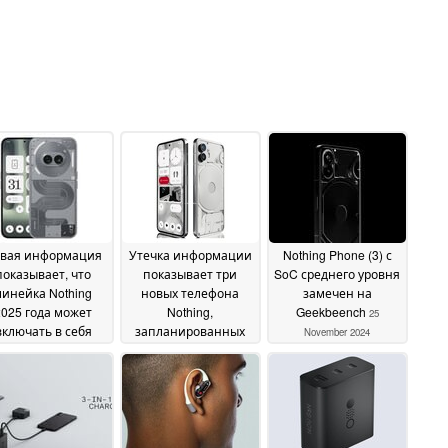
вая информация
Утечка информации
Nothing Phone (3) с
показывает, что
показывает три
SoC среднего уровня
линейка Nothing
новых телефона
замечен на
2025 года может
Nothing,
Geekbeench
25
включать в себя
запланированных
November 2024
рию Nothing Phone
на первое полугодие
(3a) и новый
2025 года
30 November
телефон CMF
05
2024
December 2024