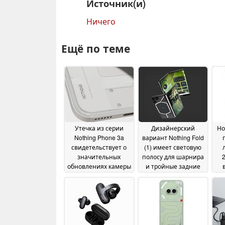
Источник(и)
Ничего
Ещё по теме
Утечка из серии
Дизайнерский
Но
Nothing Phone 3a
вариант Nothing Fold
свидетельствует о
(1) имеет световую
значительных
полосу для шарнира
обновлениях камеры
и тройные задние
и SoC
камеры
се
25 December 2024
12 December 2024