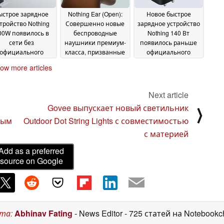
ыстрое зарядное
Nothing Ear (Open):
Новое быстрое
тройство Nothing
Совершенно новые
зарядное устройство
00W появилось в
беспроводные
Nothing 140 Вт
сети без
наушники премиум-
появилось раньше
официального
класса, призванные
официального
онса
гармонизировать
анонса
27 September 2024
24 September 2024
ow more articles
звук и окружающее
пространство
24
September 2024
Next article
Govee выпускает новый светильник
⟩
ным
Outdoor Dot String Lights с совместимостью
с материей
Add as a preferred
source on Google
ста
:
Abhinav Fating
- News Editor
- 725 статей на Notebookc