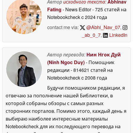
Автор
исходного текста
:
Abhinav
Fating
- News Editor
- 725 статей на
Notebookcheck
c 2024 года
contact me via:
@Abhi_Nav_07
,
_ab_0_7
,
LinkedIn
Автор перевода:
Нин Нгок Дуй
(Ninh Ngoc Duy)
- Помощник
редакции
- 814621 статей на
Notebookcheck
c 2008 года
Будучи помощником редакции, я
отвечаю за пополнение нашей Библиотеки, в
которой собраны обзоры с самых разных
сторонних порталов. Помимо этого, каждый день я
выбираю наиболее интересные материалы
Notebookcheck для их последующего перевода на