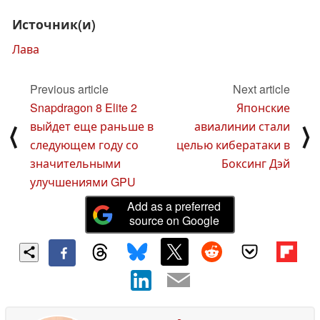
Источник(и)
Лава
Previous article
Next article
Snapdragon 8 Elite 2
Японские
выйдет еще раньше в
авиалинии стали
⟨
⟩
следующем году со
целью кибератаки в
значительными
Боксинг Дэй
улучшениями GPU
Add as a preferred
source on Google