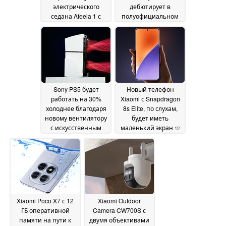
электрического
дебютирует в
седана Afeela 1 с
полуофициальном
запасом хода 300
режиме
15 December
миль
08 January 2025
2024
Sony PS5 будет
Новый телефон
работать на 30%
Xiaomi с Snapdragon
холоднее благодаря
8s Elite, по слухам,
новому вентилятору
будет иметь
с искусственным
маленький экран
12
интеллектом
13
December 2024
December 2024
Xiaomi Poco X7 с 12
Xiaomi Outdoor
ГБ оперативной
Camera CW700S с
памяти на пути к
двумя объективами