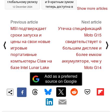
глобальному релизу
и 9-кратным зумом
теперь доступна в
12 December 2024
Show more articles
Европе
11 December 2024
Previous article
Next article
MSI подтверждает
Утечка спецификаций
сроки запуска и
Moto G15
цены на свои новые
свидетельствует о
⟨
⟩
игровые
большем дисплее и
портативные
более емком
компьютеры Claw на
аккумуляторе, чем у
базе Intel Lunar Lake
Moto G14
Add as a preferred
source on Google