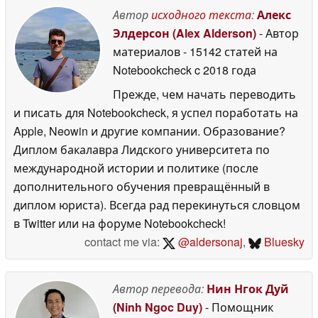
Автор
исходного текста
:
Алекс
Элдерсон (Alex Alderson)
- Автор
материалов
- 15142 статей на
Notebookcheck
c 2018 года
Прежде, чем начать переводить
и писать для Notebookcheck, я успел поработать на
Apple, Neowin и другие компании. Образование?
Диплом бакалавра Лидского университета по
международной истории и политике (после
дополнительного обучения превращённый в
диплом юриста). Всегда рад перекинуться словцом
в Twitter или на форуме Notebookcheck!
contact me via:
@aldersonaj
,
Bluesky
Автор перевода:
Нин Нгок Дуй
(Ninh Ngoc Duy)
- Помощник