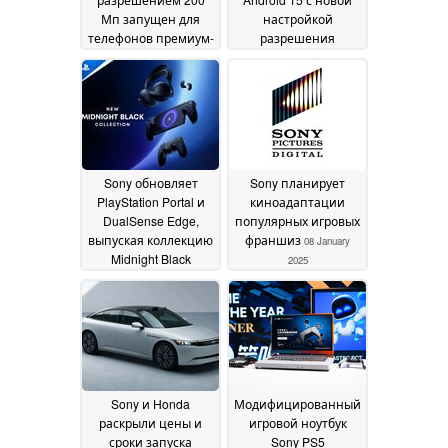
Мп запущен для
настройкой
телефонов премиум-
разрешения
класса следующего
дисплея 4K
10 January
поколения
27 November
2025
2025
Sony обновляет
Sony планирует
PlayStation Portal и
киноадаптации
DualSense Edge,
популярных игровых
выпуская коллекцию
франшиз
08 January
Midnight Black
2025
Collection
09 January 2025
Sony и Honda
Модифицированный
раскрыли цены и
игровой ноутбук
сроки запуска
Sony PS5